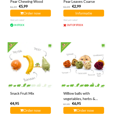
Pear Chewing Wood
Pear Leaves Coarse
€5,99
€2,99
€6,99
€3,99
Order now
Informatie
Not yet rated
Not yet rated
IN STOCK
OUT OF STOCK
Snack Fruit Mix
Willow balls with
vegetables, herbs &
€4,95
€6,95
seeds
€7,95
Order now
Order now