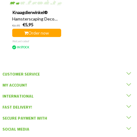
Knaagdierwinkel®
Hamsterscaping Deco
€5,95
Wooden Mushrooms 8.5
€6,95
cm
Order now
Not yet rated
IN STOCK
CUSTOMER SERVICE
MY ACCOUNT
INTERNATIONAL
FAST DELIVERY!
SECURE PAYMENT WITH
SOCIAL MEDIA