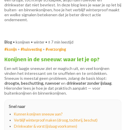
drinkwater dat niet bevriest. In deze blog lees je waar je op let bij
buiten- en binnenkonijnen, hoe je het verblijf winterproof maakt
en welke signalen betekenen dat je beter direct actie
onderneemt.
Blog
• konijnen • winter • ± 7 min leestijd
#konijn
•
#huisvesting
•
#verzorging
Konijnen in de sneeuw: waar let je op?
Een wit laagje sneeuw ziet er magisch uit, en veel konijnen
vinden het interessant om te snuffelen en te ontdekken.
Sneeuw is meestal geen probleem, zolang de basis klopt:
droogte, beschutting, ruwvoer
en
drinkwater zonder ijslaag
.
Hieronder lees je hoe je dat praktisch aanpakt — voor
buitenkonijnen én binnenkonijnen.
Snel naar
Kunnen konijnen sneeuw aan?
Verblijf winterproof maken (droog, tochtvrij, beschut)
Drinkwater & vorst (ijslaag voorkomen)