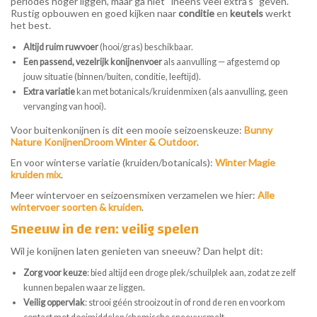
periodes hoger liggen, maar ga niet “ineens veel extra’s” geven.
Rustig opbouwen en goed kijken naar
conditie
en
keutels
werkt
het best.
Altijd ruim ruwvoer
(hooi/gras) beschikbaar.
Een passend, vezelrijk konijnenvoer
als aanvulling — afgestemd op
jouw situatie (binnen/buiten, conditie, leeftijd).
Extra variatie
kan met botanicals/kruidenmixen (als aanvulling, geen
vervanging van hooi).
Voor buitenkonijnen is dit een mooie seizoenskeuze:
Bunny
Nature KonijnenDroom Winter & Outdoor
.
En voor winterse variatie (kruiden/botanicals):
Winter Magie
kruiden mix
.
Meer wintervoer en seizoensmixen verzamelen we hier:
Alle
wintervoer soorten & kruiden
.
Sneeuw in de ren: veilig spelen
Wil je konijnen laten genieten van sneeuw? Dan helpt dit:
Zorg voor keuze
: bied altijd een droge plek/schuilplek aan, zodat ze zelf
kunnen bepalen waar ze liggen.
Veilig oppervlak
: strooi géén strooizout in of rond de ren en voorkom