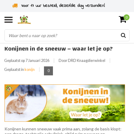
Specialist in knaagdieren sinds 2011
0
Konijnen in de sneeuw – waar let je op?
Geplaatst op
7 Januari 2026
Door DRD Knaagdierwinkel
Geplaatst in
konijn
0
Konijnen kunnen sneeuw vaak prima aan, zolang de basis klopt:
een droge, tochtvrije schuilplek, altijd ruim ruwvoer en