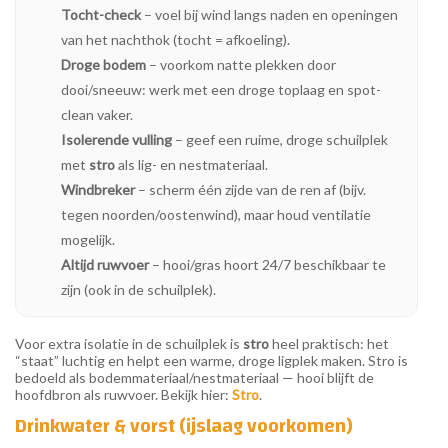
Tocht-check
– voel bij wind langs naden en openingen
van het nachthok (tocht = afkoeling).
Droge bodem
– voorkom natte plekken door
dooi/sneeuw: werk met een droge toplaag en spot-
clean vaker.
Isolerende vulling
– geef een ruime, droge schuilplek
met
stro
als lig- en nestmateriaal.
Windbreker
– scherm één zijde van de ren af (bijv.
tegen noorden/oostenwind), maar houd ventilatie
mogelijk.
Altijd ruwvoer
– hooi/gras hoort 24/7 beschikbaar te
zijn (ook in de schuilplek).
Voor extra isolatie in de schuilplek is
stro
heel praktisch: het
“staat” luchtig en helpt een warme, droge ligplek maken. Stro is
bedoeld als bodemmateriaal/nestmateriaal — hooi blijft de
hoofdbron als ruwvoer. Bekijk hier:
Stro
.
Drinkwater & vorst (ijslaag voorkomen)