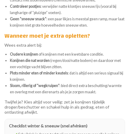
contact met dooimiddelen/chemische sneeuwsmelt.
Controleer pootjes
: verwijder natte klontjes sneeuw/ijs (vooral bij
langharige of “pluizige” voeten).
Geen “sneeuw snack”
: een paar likjes is meestal geen ramp, maar laat
konijnen niet grote hoeveelheden sneeuw eten.
Wanneer moet je extra opletten?
Wees extra alert bij:
Oudere konijnen
of konijnen met een kwetsbare conditie.
Konijnen die nat worden
(regen/dooi/natte bodem) en daardoor met
een vochtige vacht blijven zitten.
Plots minder eten of minder keutels
: dat is altijd een serieus signaal bij
konijnen.
Sloom, rillerig of “wegkruipen”
: bied direct extra beschutting/warmte
en overleg met een dierenarts als je je zorgen maakt.
Twijfel je? Kies altijd voor veilig: zet je konijnen tijdelijk
droger/beschutter en schakel hulp in als gedrag, eten of
ontlasting afwijkt.
Checklist winter & sneeuw (snel afvinken)