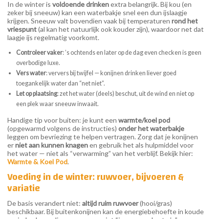
In de winter is
voldoende drinken
extra belangrijk. Bij kou (en
zeker bij sneeuw) kan een waterbakje snel een dun ijslaagje
krijgen. Sneeuw valt bovendien vaak bij temperaturen
rond het
vriespunt
(al kan het natuurlijk ook kouder zijn), waardoor net dat
laagje ijs regelmatig voorkomt.
Controleer vaker
: ’s ochtends en later op de dag even checken is geen
overbodige luxe.
Vers water
: ververs bij twijfel — konijnen drinken liever goed
toegankelijk water dan “net niet”.
Let op plaatsing
: zet het water (deels) beschut, uit de wind en niet op
een plek waar sneeuw inwaait.
Handige tip voor buiten: je kunt een
warmte/koel pod
(opgewarmd volgens de instructies)
onder het waterbakje
leggen om bevriezing te helpen vertragen. Zorg dat je konijnen
er
niet aan kunnen knagen
en gebruik het als hulpmiddel voor
het water — niet als “verwarming” van het verblijf. Bekijk hier:
Warmte & Koel Pod
.
Voeding in de winter: ruwvoer, bijvoeren &
variatie
De basis verandert niet:
altijd ruim ruwvoer
(hooi/gras)
beschikbaar. Bij buitenkonijnen kan de energiebehoefte in koude