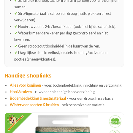
✔
Schuilplek is droog, tochtvrij en ruim genoeg voor alle konijnen
samen.
✔
Stro/ligmateriaal is schoon en droog (natte plekken direct
verwijderen).
✔
Hooi/ruwvoer is 24/7 beschikbaar (ook in of bij de schuilplek).
✔
Water is meerdere keren per dag gecontroleerd en niet
bevroren.
✔
Geen strooizout/dooimiddel in de buurt van de ren.
✔
Dagelijkse check: eetlust, keutels, houding/activiteit en
pootjes (sneeuwklontjes).
Handige shoplinks
Alles voor konijnen
– voer, bodembedekking, inrichting en verzorging
Hooi & ruiven
– ruwvoer en handige hooivoorziening
Bodembedekking & nestmateriaal
– voor een droge, frisse basis
Wintervoer soorten & kruiden
– seizoensmixen en variatie