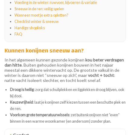
Voeding in de winter: ruwvoer, bijvoeren & variatie
Sneeuw in de ren: veilig spelen
Wanneer moet je extra opletten?
Checklist winter & sneeuw
Handige shoplinks
FAQ
Kunnen konijnen sneeuw aan?
In het algemeen kunnen gezonde konijnen
kou beter verdragen
dan hitte
. Buiten gehouden konijnen bouwen in het najaar
meestal een dikkere wintervacht op. De grootste valkuil in de
winter is daarom niet “sneeuw op zich”, maar
vocht + tocht
:
natte vacht isoleert slechter, en tocht koelt snel af.
Droog is heilig
: zorg dat schuilplekken en ligplekken droog blijven, ook
bij dooi.
Keuzevrijheid
: laat je konijnen zelf kiezen tussen een beschutte plek en
de ren.
Voorkom grote temperatuurwissels
: zet buitenkonijnen niet “even”
binnen in een warme woonkamer (en andersom) zonder plan.