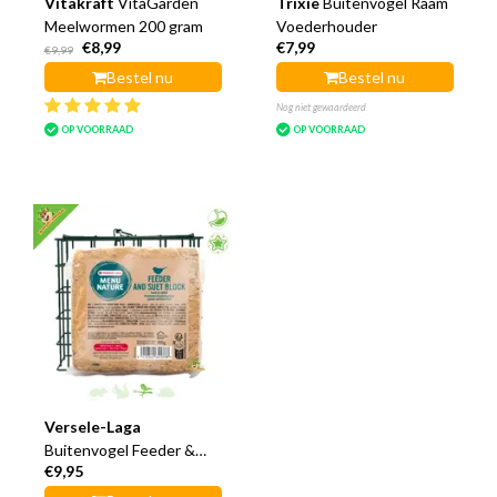
Vitakraft
VitaGarden
Trixie
Buitenvogel Raam
Meelwormen 200 gram
Voederhouder
€8,99
€7,99
€9,99
Bestel nu
Bestel nu
Nog niet gewaardeerd
OP VOORRAAD
OP VOORRAAD
Versele-Laga
Buitenvogel Feeder &
€9,95
Vetblok 395 gram