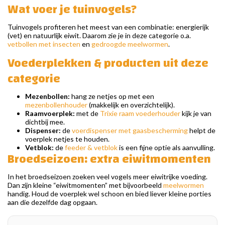
Wat voer je tuinvogels?
Tuinvogels profiteren het meest van een combinatie: energierijk
(vet) en natuurlijk eiwit. Daarom zie je in deze categorie o.a.
vetbollen met insecten
en
gedroogde meelwormen
.
Voederplekken & producten uit deze
categorie
Mezenbollen:
hang ze netjes op met een
mezenbollenhouder
(makkelijk en overzichtelijk).
Raamvoerplek:
met de
Trixie raam voederhouder
kijk je van
dichtbij mee.
Dispenser:
de
voerdispenser met gaasbescherming
helpt de
voerplek netjes te houden.
Vetblok:
de
feeder & vetblok
is een fijne optie als aanvulling.
Broedseizoen: extra eiwitmomenten
In het broedseizoen zoeken veel vogels meer eiwitrijke voeding.
Dan zijn kleine “eiwitmomenten” met bijvoorbeeld
meelwormen
handig. Houd de voerplek wel schoon en bied liever kleine porties
aan die dezelfde dag opgaan.