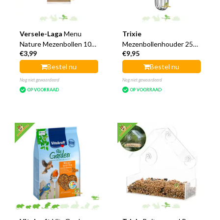
Versele-Laga
Menu
Trixie
Nature Mezenbollen 10
Mezenbollenhouder 25
€3,99
€9,95
stuks
cm
Bestel nu
Bestel nu
Nog niet gewaardeerd
Nog niet gewaardeerd
OP VOORRAAD
OP VOORRAAD