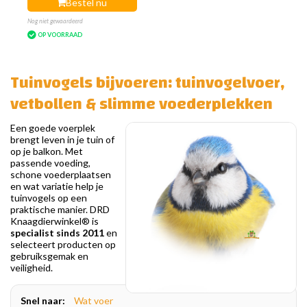
Bestel nu
Nog niet gewaardeerd
OP VOORRAAD
Tuinvogels bijvoeren: tuinvogelvoer,
vetbollen & slimme voederplekken
Een goede voerplek
brengt leven in je tuin of
op je balkon. Met
passende voeding,
schone voederplaatsen
en wat variatie help je
tuinvogels op een
praktische manier. DRD
Knaagdierwinkel® is
specialist sinds 2011
en
selecteert producten op
gebruiksgemak en
veiligheid.
Snel naar:
Wat voer