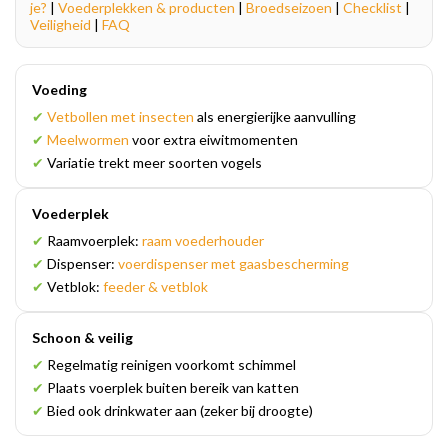
je?
|
Voederplekken & producten
|
Broedseizoen
|
Checklist
|
Veiligheid
|
FAQ
Voeding
✔
Vetbollen met insecten
als energierijke aanvulling
✔
Meelwormen
voor extra eiwitmomenten
✔
Variatie trekt meer soorten vogels
Voederplek
✔
Raamvoerplek:
raam voederhouder
✔
Dispenser:
voerdispenser met gaasbescherming
✔
Vetblok:
feeder & vetblok
Schoon & veilig
✔
Regelmatig reinigen voorkomt schimmel
✔
Plaats voerplek buiten bereik van katten
✔
Bied ook drinkwater aan (zeker bij droogte)