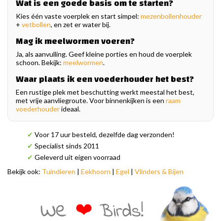
Wat is een goede basis om te starten?
Kies één vaste voerplek en start simpel:
mezenbollenhouder
+
vetbollen
, en zet er water bij.
Mag ik meelwormen voeren?
Ja, als aanvulling. Geef kleine porties en houd de voerplek
schoon. Bekijk:
meelwormen
.
Waar plaats ik een voederhouder het best?
Een rustige plek met beschutting werkt meestal het best,
met vrije aanvliegroute. Voor binnenkijken is een
raam
voederhouder
ideaal.
✔
Voor 17 uur besteld, dezelfde dag verzonden!
✔
Specialist sinds 2011
✔
Geleverd uit eigen voorraad
Bekijk ook:
Tuindieren
|
Eekhoorn
|
Egel
|
Vlinders & Bijen