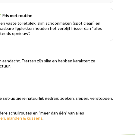
✓
Fris met routine
en vaste toiletplek, slim schoonmaken (spot clean) en
asbare ligplekken houden het verblijf frisser dan “alles
teeds opnieuw”.
en aandacht. Fretten zijn slim en hebben karakter: ze
ctuur.
set-up zie je natuurlijk gedrag: zoeken, slepen, verstoppen,
ere schuilroutes en “meer dan één” van alles
zen, manden & kussens
.