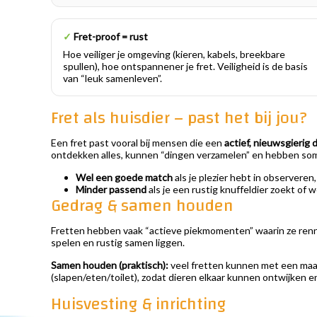
✓
Fret-proof = rust
Hoe veiliger je omgeving (kieren, kabels, breekbare
spullen), hoe ontspannener je fret. Veiligheid is de basis
van “leuk samenleven”.
Fret als huisdier – past het bij jou?
Een fret past vooral bij mensen die een
actief, nieuwsgierig d
ontdekken alles, kunnen “dingen verzamelen” en hebben soms 
Wel een goede match
als je plezier hebt in observeren
Minder passend
als je een rustig knuffeldier zoekt of w
Gedrag & samen houden
Fretten hebben vaak “actieve piekmomenten” waarin ze rennen
spelen en rustig samen liggen.
Samen houden (praktisch):
veel fretten kunnen met een maat
(slapen/eten/toilet), zodat dieren elkaar kunnen ontwijken 
Huisvesting & inrichting