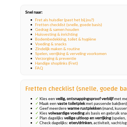
Snel naar:
Fret als huisdier (past het bij jou?)
Fretten checklist (snelle, goede basis)
Gedrag & samen houden
Huisvesting & inrichting
Bodembedekking, toilet & hygiëne
Voeding & snacks
Zindelijk maken & routine
Spelen, verrijking & verveling voorkomen
Verzorging & preventie
Handige shoplinks (Fret)
FAQ
Fretten checklist (snelle, goede ba
✓
Kies een
veilig, ontsnappingsproof verblijf
met mee
✓
Maak een
vaste toiletplek
met passende bak(ken
✓
Geef meerdere
warme rustplekken
(mand, kussen,
✓
Kies
volwaardige voeding
als basis en gebruik snac
✓
Plan dagelijks
veilige uitloop en verrijking
(spelen,
✓
Check dagelijks:
eten/drinken
, activiteit, vacht/