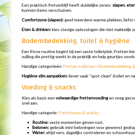
Een praktisch fretverblijf heeft duidelijke zones:
slapen
,
eten
kunnen items verschuiven.
Comfortzone (slapen):
geef meerdere warme plekken, liefst 
Eten & drinken:
kies stevige oplossingen die niet makkelijk
Bodembedekking, toilet & hygiëne
Een frisse routine begint bij een vaste toiletplek. Fretten
vulling die prettig werkt in de praktijk en help geurtjes vo
Handige categorieën:
Fretten toiletten
·
Bodembedekking & t
Hygiëne slim aanpakken:
liever vaak “spot clean” (toilet en n
Voeding & snacks
Kies als basis een
volwaardige frettenvoeding
en voeg gecont
snel aan.
Handige categorie:
Frettenvoer & snacks
Routine:
vaste momenten geven rust.
Belonen:
gebruik mini-beloningen voor gewenst gedrag (
Water:
altijd vers, dagelijks controleren en schoonhou