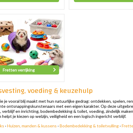
Fretten verrijking
isvesting, voeding & keuzehulp
ie je vooral blij maakt met hun natuurlijke gedrag: ontdekken, spelen, re
echte ontsnappingskunstenaars met een eigen karakter. Op deze uitgebrei
erblijf en inrichting, bodembedekking & toilet, voeding, zindelijk mak
lpt je kiezen op welzijn, veiligheid en een logisch ingericht verblijf.
cks
·
Huizen, manden & kussens
·
Bodembedekking & toiletvulling
·
Frette