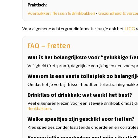
Praktisch:
Voerbakken, flessen & drinkbakken
·
Gezondheid & verzo
Voor algemene achtergrondinformatie kun je ook het
LICG
r
FAQ – Fretten
Wat is het belangrijkste voor “gelukkige fre
Veiligheid (fret-proof), dagelijkse verrijking en een voo
Waarom is een vaste toiletplek zo belangrij
Omdat het je verblijf frisser houdt en toilettraining makk
Drinkfles of drinkbak: wat werkt het best?
Veel eigenaren kiezen voor een stevige drinkbak omdat die
drinkbakken
.
Welke speeltjes zijn geschikt voor fretten?
Kies speeltjes zonder loslatende onderdelen en controleer 
Kunnen jullie meedenken met mijn situatie?