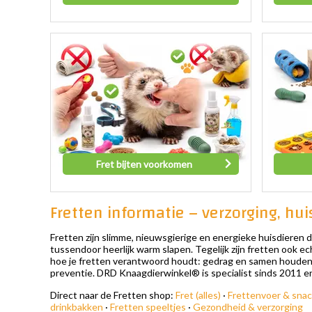
Fret bijten voorkomen
Fretten informatie – verzorging, hu
Fretten zijn slimme, nieuwsgierige en energieke huisdieren d
tussendoor heerlijk warm slapen. Tegelijk zijn fretten ook 
hoe je fretten verantwoord houdt: gedrag en samen houden, v
preventie. DRD Knaagdierwinkel® is specialist sinds 2011 en he
Direct naar de Fretten shop:
Fret (alles)
·
Frettenvoer & sna
drinkbakken
·
Fretten speeltjes
·
Gezondheid & verzorging