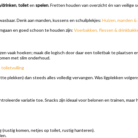
/drinken
,
toilet
en
spelen
. Fretten houden van overzicht én van veilige s
wasbaar. Denk aan manden, kussens en schuilplekjes:
Huizen, manden &
 omgaan en goed schoon te houden zijn:
Voerbakken, flessen & drinkbakk
 kiezen vaak hoeken; maak die logisch door daar een toiletbak te plaats
orkomen met slim onderhoud.
oiletvulling
atte plekken) dan steeds alles volledig vervangen. Was ligplekken volgens 
roleerde variatie toe. Snacks zijn ideaal voor belonen en trainen, maar hou
rustig komen, netjes op toilet, rustig hanteren).
den.