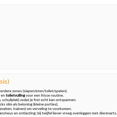
sis)
rdere zones (slapen/eten/toilet/spelen).
) en
toiletvulling
voor een frisse routine.
 schuilplek) zodat je fret echt kan ontspannen.
ks slim als beloning (kleine porties).
 zoeken, trainen) om verveling te voorkomen.
ogen/neus en ontlasting; bij twijfel liever vroeg overleggen met dierenarts.