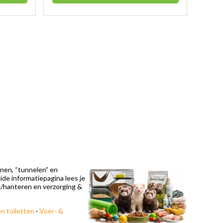
nnen, “tunnelen” en
de informatiepagina lees je
en/hanteren en verzorging &
n toiletten
·
Voer- &