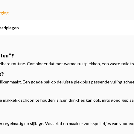
rging
aadplegen.
tten”?
rspelbare routine. Combineer dat met warme rustplekken, een vaste toile
k?
elijker maakt. Een goede bak op de juiste plek plus passende vulling sche
 makkelijk schoon te houden is. Een drinkfles kan ook, mits goed geplaat
regelmatig op slijtage. Wissel af en maak er zoekspelletjes van voor ext