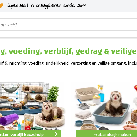
Specialist in knaagdieren sinds 2011
g, voeding, verblijf, gedrag & veili
ijf & inrichting, voeding, zindelijkheid, verzorging en veilige omgang. Inc
etten verblijf keuzehulp
Fret zindelijk maken