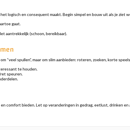
 het logisch en consequent maakt. Begin simpel en bouw uit als je ziet we
aartoe gaat.
et aantrekkelijk (schoon, bereikbaar).
komen
et om “veel spullen”, maar om slim aanbieden: roteren, zoeken, korte speel
nteressant te houden.
fret speuren.
nderdelen.
en comfort bieden. Let op veranderingen in gedrag, eetlust, drinken en ac