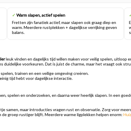
✓
Warm slapen, actief spelen
Fretten zijn fanatiek actief, maar slapen ook graag diep en
E
warm. Meerdere rustplekken + dagelijkse verrijking geven
w
balans.
s
ier
leuk vinden en dagelijks tijd willen maken voor veilig spelen, uitloop 
duidelijke voorkeuren. Dat is juist de charme, maar het vraagt ook stru
, spelen, trainen en een veilige omgeving creëren.
einig tijd hebt voor dagelijkse interactie.
, spelen en onderzoeken, en daarna weer heerlijk slapen. In een goede 
je samen, maar introducties vragen rust en observatie. Zorg voor meerd
en de groep rustiger blijft. Meerdere warme ligplekken helpen enorm:
Hui