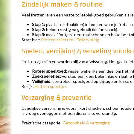
Zindelijk maken & routine
Veel fretten leren een vaste toiletplek goed gebruiken als je
Stap 1:
plaats toiletbak(ken) in hoeken waar je fret al n
Stap 2:
beloon rustig na gebruik (kleine snack).
Stap 3:
maak “foutjes” neutraal schoon en houd het toil
Start hier:
Fretten toiletten
·
Toiletvulling
Spelen, verrijking & verveling voor
Fretten zijn slim en worden blij van afwisseling. Het gaat ni
Roteer speelgoed:
wissel wekelijks een deel om het i
Zoekspelletjes:
verstop een klein beloninkje en laat je 
Veiligheid:
controleer speelgoed op slijtage en losse o
Bekijk:
Fretten speeltjes
Verzorging & preventie
Dagelijkse verzorging is vooral: kort checken, schoonhouden 
is vroeg overleggen met een dierenarts verstandig.
Praktische categorie:
Gezondheid & verzorging