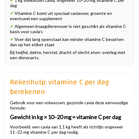
✔
1 kg volwassen cavia: ongeveer 10–20 mg vitamine C per
dag
✔
Vitamine C komt uit speciaal caviavoer, groente en
eventueel een supplement
✔
Algemeen knaagdierenvoer is niet geschikt als vitamine C-
basis voor cavia’s
✔
Voer dat lang openstaat kan minder vitamine C bevatten
dan op het etiket staat
Bij twijfel, ziekte, herstel, dracht of slecht eten: overleg met
een dierenarts.
Rekenhulp: vitamine C per dag
berekenen
Gebruik voor een volwassen, gezonde cavia deze eenvoudige
formule:
Gewicht in kg × 10–20 mg = vitamine C per dag
Voorbeeld: een cavia van 1,1 kg heeft als richtlijn ongeveer
11–22 mg vitamine C per dag nodig.