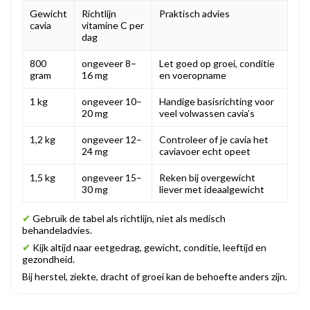
Gewicht
Richtlijn
Praktisch advies
cavia
vitamine C per
dag
800
ongeveer 8–
Let goed op groei, conditie
gram
16 mg
en voeropname
1 kg
ongeveer 10–
Handige basisrichting voor
20 mg
veel volwassen cavia’s
1,2 kg
ongeveer 12–
Controleer of je cavia het
24 mg
caviavoer echt opeet
1,5 kg
ongeveer 15–
Reken bij overgewicht
30 mg
liever met ideaalgewicht
✔
Gebruik de tabel als richtlijn, niet als medisch
behandeladvies.
✔
Kijk altijd naar eetgedrag, gewicht, conditie, leeftijd en
gezondheid.
Bij herstel, ziekte, dracht of groei kan de behoefte anders zijn.