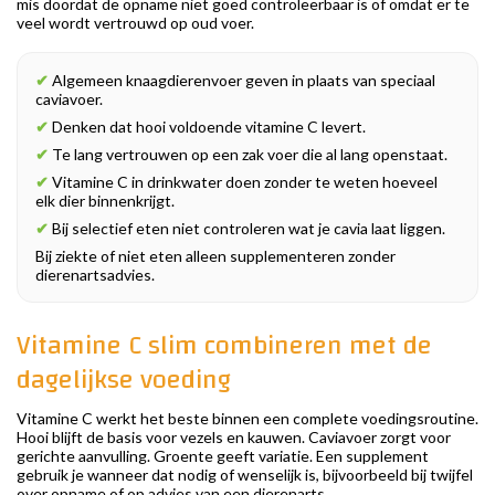
mis doordat de opname niet goed controleerbaar is of omdat er te
veel wordt vertrouwd op oud voer.
✔
Algemeen knaagdierenvoer geven in plaats van speciaal
caviavoer.
✔
Denken dat hooi voldoende vitamine C levert.
✔
Te lang vertrouwen op een zak voer die al lang openstaat.
✔
Vitamine C in drinkwater doen zonder te weten hoeveel
elk dier binnenkrijgt.
✔
Bij selectief eten niet controleren wat je cavia laat liggen.
Bij ziekte of niet eten alleen supplementeren zonder
dierenartsadvies.
Vitamine C slim combineren met de
dagelijkse voeding
Vitamine C werkt het beste binnen een complete voedingsroutine.
Hooi blijft de basis voor vezels en kauwen. Caviavoer zorgt voor
gerichte aanvulling. Groente geeft variatie. Een supplement
gebruik je wanneer dat nodig of wenselijk is, bijvoorbeeld bij twijfel
over opname of op advies van een dierenarts.