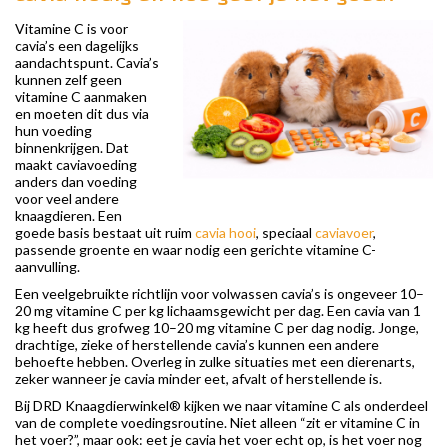
Vitamine C is voor
cavia’s een dagelijks
aandachtspunt. Cavia’s
kunnen zelf geen
vitamine C aanmaken
en moeten dit dus via
hun voeding
binnenkrijgen. Dat
maakt caviavoeding
anders dan voeding
voor veel andere
knaagdieren. Een
goede basis bestaat uit ruim
cavia hooi
, speciaal
caviavoer
,
passende groente en waar nodig een gerichte vitamine C-
aanvulling.
Een veelgebruikte richtlijn voor volwassen cavia’s is ongeveer 10–
20 mg vitamine C per kg lichaamsgewicht per dag. Een cavia van 1
kg heeft dus grofweg 10–20 mg vitamine C per dag nodig. Jonge,
drachtige, zieke of herstellende cavia’s kunnen een andere
behoefte hebben. Overleg in zulke situaties met een dierenarts,
zeker wanneer je cavia minder eet, afvalt of herstellende is.
Bij DRD Knaagdierwinkel® kijken we naar vitamine C als onderdeel
van de complete voedingsroutine. Niet alleen “zit er vitamine C in
het voer?”, maar ook: eet je cavia het voer echt op, is het voer nog