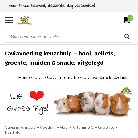
Specialist in knaagdieren sinds 2011
0
Caviavoeding keuzehulp – hooi, pellets,
groente, kruiden & snacks uitgelegd
Home
/
Cavia
/
Cavia Informatie
/
Caviavoeding keuzehulp
Cavia informatie • Voeding • Hooi • Vitamine C • Groente •
Keutels