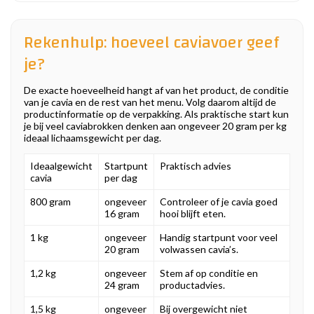
Rekenhulp: hoeveel caviavoer geef
je?
De exacte hoeveelheid hangt af van het product, de conditie
van je cavia en de rest van het menu. Volg daarom altijd de
productinformatie op de verpakking. Als praktische start kun
je bij veel caviabrokken denken aan ongeveer 20 gram per kg
ideaal lichaamsgewicht per dag.
Ideaalgewicht
Startpunt
Praktisch advies
cavia
per dag
800 gram
ongeveer
Controleer of je cavia goed
16 gram
hooi blijft eten.
1 kg
ongeveer
Handig startpunt voor veel
20 gram
volwassen cavia’s.
1,2 kg
ongeveer
Stem af op conditie en
24 gram
productadvies.
1,5 kg
ongeveer
Bij overgewicht niet