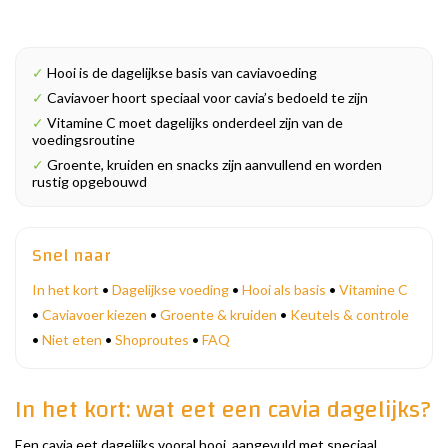
✓
Hooi is de dagelijkse basis van caviavoeding
✓
Caviavoer hoort speciaal voor cavia’s bedoeld te zijn
✓
Vitamine C moet dagelijks onderdeel zijn van de
voedingsroutine
✓
Groente, kruiden en snacks zijn aanvullend en worden
rustig opgebouwd
Snel naar
In het kort
•
Dagelijkse voeding
•
Hooi als basis
•
Vitamine C
•
Caviavoer kiezen
•
Groente & kruiden
•
Keutels & controle
•
Niet eten
•
Shoproutes
•
FAQ
In het kort: wat eet een cavia dagelijks?
Een cavia eet dagelijks vooral hooi, aangevuld met speciaal