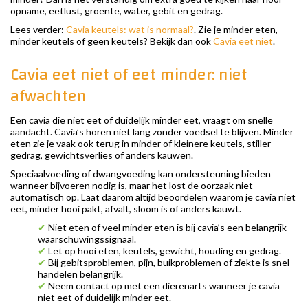
opname, eetlust, groente, water, gebit en gedrag.
Lees verder:
Cavia keutels: wat is normaal?
. Zie je minder eten,
minder keutels of geen keutels? Bekijk dan ook
Cavia eet niet
.
Cavia eet niet of eet minder: niet
afwachten
Een cavia die niet eet of duidelijk minder eet, vraagt om snelle
aandacht. Cavia’s horen niet lang zonder voedsel te blijven. Minder
eten zie je vaak ook terug in minder of kleinere keutels, stiller
gedrag, gewichtsverlies of anders kauwen.
Speciaalvoeding of dwangvoeding kan ondersteuning bieden
wanneer bijvoeren nodig is, maar het lost de oorzaak niet
automatisch op. Laat daarom altijd beoordelen waarom je cavia niet
eet, minder hooi pakt, afvalt, sloom is of anders kauwt.
✔
Niet eten of veel minder eten is bij cavia’s een belangrijk
waarschuwingssignaal.
✔
Let op hooi eten, keutels, gewicht, houding en gedrag.
✔
Bij gebitsproblemen, pijn, buikproblemen of ziekte is snel
handelen belangrijk.
✔
Neem contact op met een dierenarts wanneer je cavia
niet eet of duidelijk minder eet.