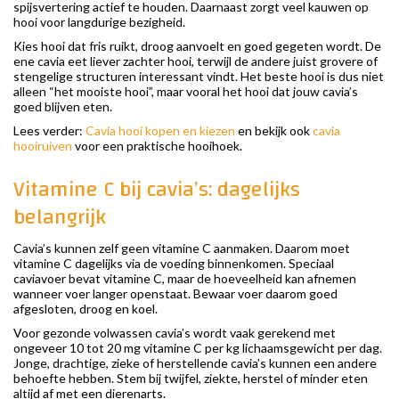
spijsvertering actief te houden. Daarnaast zorgt veel kauwen op
hooi voor langdurige bezigheid.
Kies hooi dat fris ruikt, droog aanvoelt en goed gegeten wordt. De
ene cavia eet liever zachter hooi, terwijl de andere juist grovere of
stengelige structuren interessant vindt. Het beste hooi is dus niet
alleen “het mooiste hooi”, maar vooral het hooi dat jouw cavia’s
goed blijven eten.
Lees verder:
Cavia hooi kopen en kiezen
en bekijk ook
cavia
hooiruiven
voor een praktische hooihoek.
Vitamine C bij cavia’s: dagelijks
belangrijk
Cavia’s kunnen zelf geen vitamine C aanmaken. Daarom moet
vitamine C dagelijks via de voeding binnenkomen. Speciaal
caviavoer bevat vitamine C, maar de hoeveelheid kan afnemen
wanneer voer langer openstaat. Bewaar voer daarom goed
afgesloten, droog en koel.
Voor gezonde volwassen cavia’s wordt vaak gerekend met
ongeveer 10 tot 20 mg vitamine C per kg lichaamsgewicht per dag.
Jonge, drachtige, zieke of herstellende cavia’s kunnen een andere
behoefte hebben. Stem bij twijfel, ziekte, herstel of minder eten
altijd af met een dierenarts.