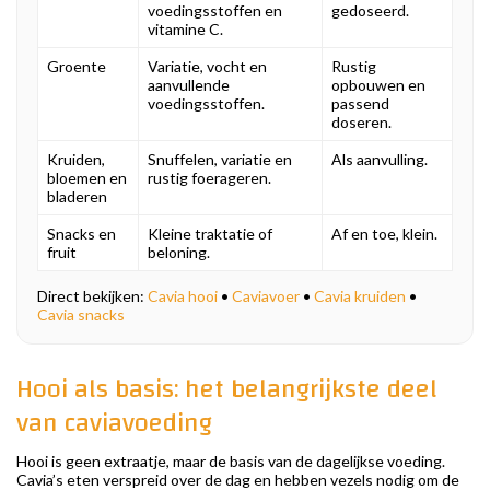
voedingsstoffen en
gedoseerd.
vitamine C.
Groente
Variatie, vocht en
Rustig
aanvullende
opbouwen en
voedingsstoffen.
passend
doseren.
Kruiden,
Snuffelen, variatie en
Als aanvulling.
bloemen en
rustig foerageren.
bladeren
Snacks en
Kleine traktatie of
Af en toe, klein.
fruit
beloning.
Direct bekijken:
Cavia hooi
•
Caviavoer
•
Cavia kruiden
•
Cavia snacks
Hooi als basis: het belangrijkste deel
van caviavoeding
Hooi is geen extraatje, maar de basis van de dagelijkse voeding.
Cavia’s eten verspreid over de dag en hebben vezels nodig om de