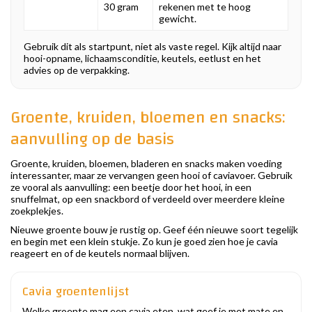
30 gram
rekenen met te hoog
gewicht.
Gebruik dit als startpunt, niet als vaste regel. Kijk altijd naar
hooi-opname, lichaamsconditie, keutels, eetlust en het
advies op de verpakking.
Groente, kruiden, bloemen en snacks:
aanvulling op de basis
Groente, kruiden, bloemen, bladeren en snacks maken voeding
interessanter, maar ze vervangen geen hooi of caviavoer. Gebruik
ze vooral als aanvulling: een beetje door het hooi, in een
snuffelmat, op een snackbord of verdeeld over meerdere kleine
zoekplekjes.
Nieuwe groente bouw je rustig op. Geef één nieuwe soort tegelijk
en begin met een klein stukje. Zo kun je goed zien hoe je cavia
reageert en of de keutels normaal blijven.
Cavia groentenlijst
Welke groente mag een cavia eten, wat geef je met mate en