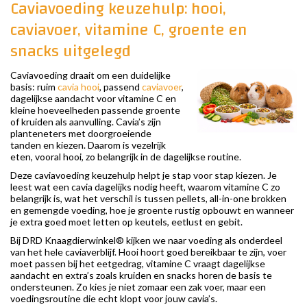
Caviavoeding keuzehulp: hooi,
caviavoer, vitamine C, groente en
snacks uitgelegd
Caviavoeding draait om een duidelijke
basis: ruim
cavia hooi
, passend
caviavoer
,
dagelijkse aandacht voor vitamine C en
kleine hoeveelheden passende groente
of kruiden als aanvulling. Cavia’s zijn
planteneters met doorgroeiende
tanden en kiezen. Daarom is vezelrijk
eten, vooral hooi, zo belangrijk in de dagelijkse routine.
Deze caviavoeding keuzehulp helpt je stap voor stap kiezen. Je
leest wat een cavia dagelijks nodig heeft, waarom vitamine C zo
belangrijk is, wat het verschil is tussen pellets, all-in-one brokken
en gemengde voeding, hoe je groente rustig opbouwt en wanneer
je extra goed moet letten op keutels, eetlust en gebit.
Bij DRD Knaagdierwinkel® kijken we naar voeding als onderdeel
van het hele caviaverblijf. Hooi hoort goed bereikbaar te zijn, voer
moet passen bij het eetgedrag, vitamine C vraagt dagelijkse
aandacht en extra’s zoals kruiden en snacks horen de basis te
ondersteunen. Zo kies je niet zomaar een zak voer, maar een
voedingsroutine die echt klopt voor jouw cavia’s.