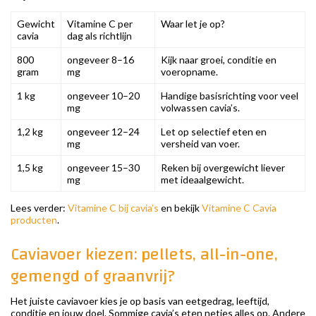
Gewicht
Vitamine C per
Waar let je op?
cavia
dag als richtlijn
800
ongeveer 8–16
Kijk naar groei, conditie en
gram
mg
voeropname.
1 kg
ongeveer 10–20
Handige basisrichting voor veel
mg
volwassen cavia’s.
1,2 kg
ongeveer 12–24
Let op selectief eten en
mg
versheid van voer.
1,5 kg
ongeveer 15–30
Reken bij overgewicht liever
mg
met ideaalgewicht.
Lees verder:
Vitamine C bij cavia’s
en bekijk
Vitamine C Cavia
producten
.
Caviavoer kiezen: pellets, all-in-one,
gemengd of graanvrij?
Het juiste caviavoer kies je op basis van eetgedrag, leeftijd,
conditie en jouw doel. Sommige cavia’s eten netjes alles op. Andere