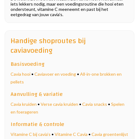
iets lekkers nodig, maar een voedingsroutine die hooi eten
ondersteunt, vitamine C meeneemt en past bij het
eetgedrag van jouw cavia’s.
Handige shoproutes bij
caviavoeding
Basisvoeding
Cavia hooi
•
Caviavoer en voeding
•
All-in-one brokken en
pellets
Aanvulling & variatie
Cavia kruiden
•
Verse cavia kruiden
•
Cavia snacks
•
Spelen
en foerageren
Informatie & controle
Vitamine C bij cavia’s
•
Vitamine C Cavia
•
Cavia groentenlijst