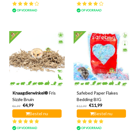
OP VOORRAAD
OP VOORRAAD
Knaagdierwinkel®
Fris
Safebed Paper Flakes
Sizzle Bruin
Bedding BIG
€4,99
€11,99
€6,99
€12,99
Bestel nu
Bestel nu
OP VOORRAAD
OP VOORRAAD