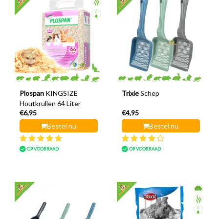
Plospan
KINGSIZE
Trixie
Schep
Houtkrullen 64 Liter
€6,95
€4,95
Bestel nu
Bestel nu
OP VOORRAAD
OP VOORRAAD