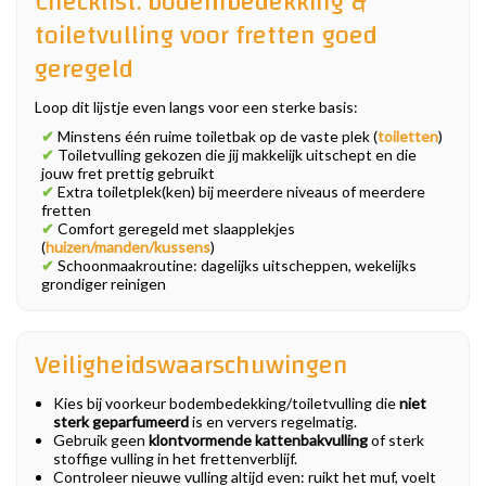
Checklist: bodembedekking &
toiletvulling voor fretten goed
geregeld
Loop dit lijstje even langs voor een sterke basis:
✔
Minstens één ruime toiletbak op de vaste plek (
toiletten
)
✔
Toiletvulling gekozen die jij makkelijk uitschept en die
jouw fret prettig gebruikt
✔
Extra toiletplek(ken) bij meerdere niveaus of meerdere
fretten
✔
Comfort geregeld met slaapplekjes
(
huizen/manden/kussens
)
✔
Schoonmaakroutine: dagelijks uitscheppen, wekelijks
grondiger reinigen
Veiligheidswaarschuwingen
Kies bij voorkeur bodembedekking/toiletvulling die
niet
sterk geparfumeerd
is en ververs regelmatig.
Gebruik geen
klontvormende kattenbakvulling
of sterk
stoffige vulling in het frettenverblijf.
Controleer nieuwe vulling altijd even: ruikt het muf, voelt