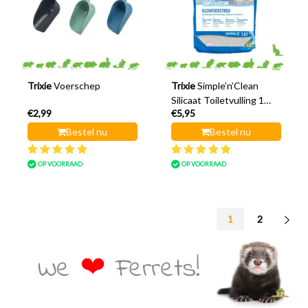
Trixie
Voerschep
Trixie
Simple’n’Clean
Silicaat Toiletvulling 1
€2,99
€5,95
liter
Bestel nu
Bestel nu
OP VOORRAAD
OP VOORRAAD
1
2