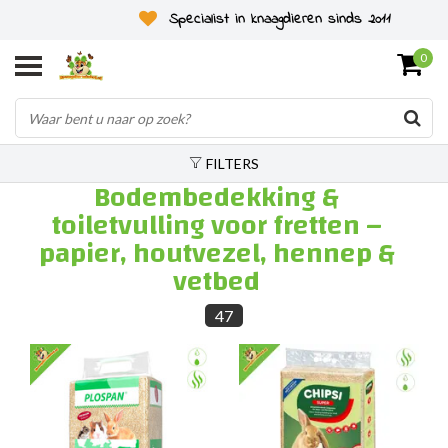
Specialist in knaagdieren sinds 2011
0
FILTERS
Bodembedekking &
toiletvulling voor fretten –
papier, houtvezel, hennep &
vetbed
47