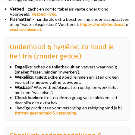
Vetbed
– zacht en comfortabel als vaste ondergrond.
Voorbeeld:
Vetbed Hygo
.
Plasmatten
– handig als extra bescherming onder slaapplaatsen
of op “vaste plasplekken”. Voorbeeld:
Puppy zindelijkheidsmat
of
wasbare plasmat
.
Onderhoud & hygiëne: zo houd je
het fris (zonder gedoe)
Dagelijks
: schep de toiletbak uit en ververs waar nodig
(sneller, frisser, minder “inwerken”).
Wekelijks
: toiletbak(ken) goed reinigen en laten drogen
voordat je nieuwe vulling toevoegt.
Wasbaar?
Was vetbed/plasmatten op tijd en werk liefst
met een “wisselset”.
Check hoeken
: fretten kiezen graag vaste plekken; zet
daar slim een extra bak.
Handige producten voor verzorging en reiniging vind je bij
fretten gezondheid & verzorging
.