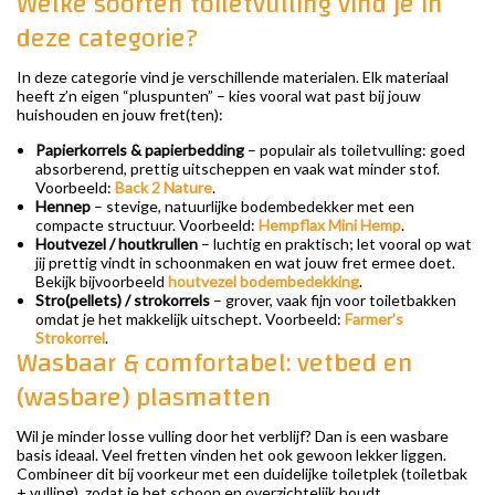
Welke soorten toiletvulling vind je in
deze categorie?
In deze categorie vind je verschillende materialen. Elk materiaal
heeft z’n eigen “pluspunten” – kies vooral wat past bij jouw
huishouden en jouw fret(ten):
Papierkorrels & papierbedding
– populair als toiletvulling: goed
absorberend, prettig uitscheppen en vaak wat minder stof.
Voorbeeld:
Back 2 Nature
.
Hennep
– stevige, natuurlijke bodembedekker met een
compacte structuur. Voorbeeld:
Hempflax Mini Hemp
.
Houtvezel / houtkrullen
– luchtig en praktisch; let vooral op wat
jij prettig vindt in schoonmaken en wat jouw fret ermee doet.
Bekijk bijvoorbeeld
houtvezel bodembedekking
.
Stro(pellets) / strokorrels
– grover, vaak fijn voor toiletbakken
omdat je het makkelijk uitschept. Voorbeeld:
Farmer’s
Strokorrel
.
Wasbaar & comfortabel: vetbed en
(wasbare) plasmatten
Wil je minder losse vulling door het verblijf? Dan is een wasbare
basis ideaal. Veel fretten vinden het ook gewoon lekker liggen.
Combineer dit bij voorkeur met een duidelijke toiletplek (toiletbak
+ vulling), zodat je het schoon en overzichtelijk houdt.