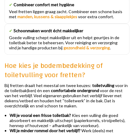
✔
Combineer comfort met hygiëne
Veel fretten liggen graag zacht. Combineer een schone basis
met
manden, kussens & slaapplekjes
voor extra comfort.
✔
Schoonmaken wordt écht makkelijker
Goede vulling schept makkelijker uit en helpt geurtjes in de
toiletbak beter te beheersen. Voor reiniging en verzorging
vind je handige producten bij
gezondheid & verzorging
.
Hoe kies je bodembedekking of
toiletvulling voor fretten?
Bij fretten draait het meestal om twee keuzes:
toiletvulling
voor in
de toiletbak(ken) én een
comfortabele ondergrond
voor de rest
van het verblijf. Veel eigenaren gebruiken het verblijf liever met
dekens/vetbed en houden het “toiletwerk” in de bak. Dat is
overzichtelijk en snel schoon te maken.
Wil je vooral een frisse toiletbak?
Kies een vulling die goed
absorbeert en makkelijk uitschept (papierkorrels, stro(pellets),
hennep of houtvezel – afhankelijk van voorkeur).
Wil je minder rommel door het verblijf?
Werk (deels) met