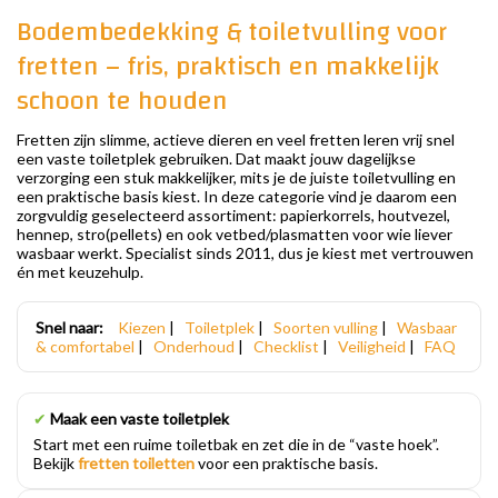
Bodembedekking & toiletvulling voor
fretten – fris, praktisch en makkelijk
schoon te houden
Fretten zijn slimme, actieve dieren en veel fretten leren vrij snel
een vaste toiletplek gebruiken. Dat maakt jouw dagelijkse
verzorging een stuk makkelijker, mits je de juiste toiletvulling en
een praktische basis kiest. In deze categorie vind je daarom een
zorgvuldig geselecteerd assortiment: papierkorrels, houtvezel,
hennep, stro(pellets) en ook vetbed/plasmatten voor wie liever
wasbaar werkt. Specialist sinds 2011, dus je kiest met vertrouwen
én met keuzehulp.
Snel naar:
Kiezen
|
Toiletplek
|
Soorten vulling
|
Wasbaar
& comfortabel
|
Onderhoud
|
Checklist
|
Veiligheid
|
FAQ
✔
Maak een vaste toiletplek
Start met een ruime toiletbak en zet die in de “vaste hoek”.
Bekijk
fretten toiletten
voor een praktische basis.