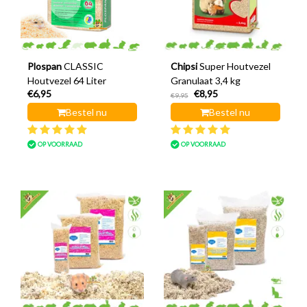
Plospan
CLASSIC
Chipsi
Super Houtvezel
Houtvezel 64 Liter
Granulaat 3,4 kg
€6,95
€8,95
€9,95
Bestel nu
Bestel nu
OP VOORRAAD
OP VOORRAAD