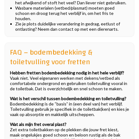
het afwijkend of stoft het veel? Dan liever niet gebruiken.
Wasbare materialen (vetbed/plasmat) moeten goed
schoon en droog terug het verblijf in, om het fris te
houden.
Zie je plots duidelijke verandering in gedrag, eetlust of
ontlasting? Neem dan contact op met een dierenarts.
FAQ – bodembedekking &
toiletvulling voor fretten
Hebben fretten bodembedekking nodig in het hele verblijf?
Vaak niet. Veel eigenaren werken met dekens/vetbed als
comfortabele ondergrond en gebruiken toiletvulling vooral in
de toiletbak. Dat is overzichtelijk en snel schoon te maken.
Wat is het verschil tussen bodembedekking en toiletvulling?
Bodembedekking is de “basis” in (een deel van) het verblijf.
Toiletvulling gebruik je specifiek in de toiletbak(ken) en kies je
vaak op absorptie en makkelijk uitscheppen.
Wat als mijn fret overal plast?
Zet extra toiletbakken op de plekken die jouw fret kiest,
maak ongelukjes goed schoon en beloon rustig als de bak