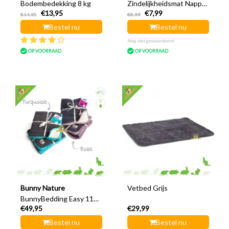
Bodembedekking 8 kg
Zindelijkheidsmat Nappy
€13,95
€7,99
Plasmat
€14,95
€8,99
Bestel nu
Bestel nu
Nog niet gewaardeerd
OP VOORRAAD
OP VOORRAAD
Bunny Nature
Vetbed Grijs
BunnyBedding Easy 112
€49,95
€29,99
cm
Bestel nu
Bestel nu