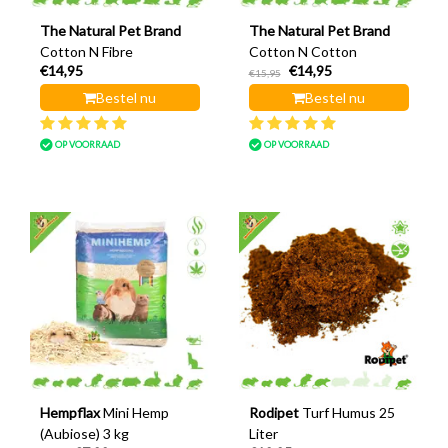
The Natural Pet Brand
The Natural Pet Brand
Cotton N Fibre
Cotton N Cotton
€14,95
€14,95
€15,95
Bestel nu
Bestel nu
OP VOORRAAD
OP VOORRAAD
Hempflax
Mini Hemp
Rodipet
Turf Humus 25
(Aubiose) 3 kg
Liter