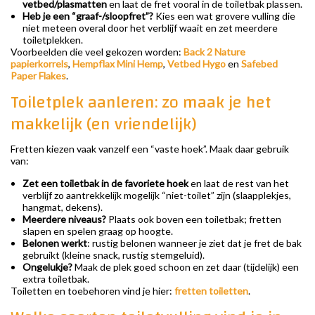
vetbed/plasmatten
en laat de fret vooral in de toiletbak plassen.
Heb je een “graaf-/sloopfret”?
Kies een wat grovere vulling die
niet meteen overal door het verblijf waait en zet meerdere
toiletplekken.
Voorbeelden die veel gekozen worden:
Back 2 Nature
papierkorrels
,
Hempflax Mini Hemp
,
Vetbed Hygo
en
Safebed
Paper Flakes
.
Toiletplek aanleren: zo maak je het
makkelijk (en vriendelijk)
Fretten kiezen vaak vanzelf een “vaste hoek”. Maak daar gebruik
van:
Zet een toiletbak in de favoriete hoek
en laat de rest van het
verblijf zo aantrekkelijk mogelijk “niet-toilet” zijn (slaapplekjes,
hangmat, dekens).
Meerdere niveaus?
Plaats ook boven een toiletbak; fretten
slapen en spelen graag op hoogte.
Belonen werkt
: rustig belonen wanneer je ziet dat je fret de bak
gebruikt (kleine snack, rustig stemgeluid).
Ongelukje?
Maak de plek goed schoon en zet daar (tijdelijk) een
extra toiletbak.
Toiletten en toebehoren vind je hier:
fretten toiletten
.