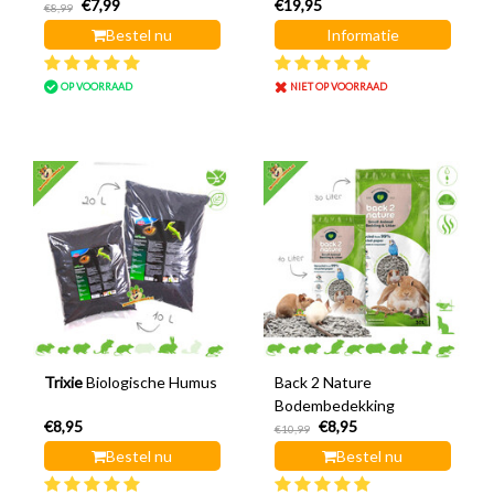
€7,99
€19,95
€8,99
Bestel nu
Informatie
OP VOORRAAD
NIET OP VOORRAAD
Trixie
Biologische Humus
Back 2 Nature
Bodembedekking
€8,95
€8,95
€10,99
Bestel nu
Bestel nu