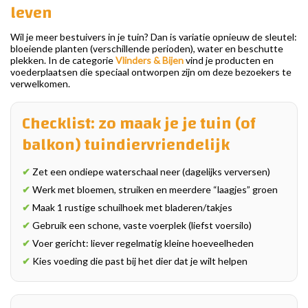
leven
Wil je meer bestuivers in je tuin? Dan is variatie opnieuw de sleutel:
bloeiende planten (verschillende perioden), water en beschutte
plekken. In de categorie
Vlinders & Bijen
vind je producten en
voederplaatsen die speciaal ontworpen zijn om deze bezoekers te
verwelkomen.
Checklist: zo maak je je tuin (of
balkon) tuindiervriendelijk
✔
Zet een ondiepe waterschaal neer (dagelijks verversen)
✔
Werk met bloemen, struiken en meerdere “laagjes” groen
✔
Maak 1 rustige schuilhoek met bladeren/takjes
✔
Gebruik een schone, vaste voerplek (liefst voersilo)
✔
Voer gericht: liever regelmatig kleine hoeveelheden
✔
Kies voeding die past bij het dier dat je wilt helpen