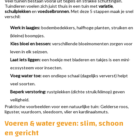
Veel tuinen bestaan vooral uit tegels en strakke schuttingen.
Tuindieren voelen zich juist thuis in een tuin met
variatie
,
schuilplekken
en
voedselbronnen
. Met deze 5 stappen maak je snel
verschil:
Werk in laagjes:
bodembedekkers, halfhoge planten, struiken en
(kleine) boompjes.
Kies bloei en bessen:
verschillende bloeimomenten zorgen voor
leven in elk seizoen.
Laat iets liggen:
een hoekje met bladeren en takjes is een mini-
ecosysteem voor insecten.
Voeg water toe:
een ondiepe schaal (dagelijks ververst) helpt
veel soorten.
Beperk verstoring:
rustplekken (dichte struik/klimop) geven
veiligheid.
Praktische voorbeelden voor een natuurlijke tuin: Gelderse roos,
liguster, vuurdoorn, sleedoorn, vlier en kardinaalsmuts.
Voeren & water geven: slim, schoon
en gericht