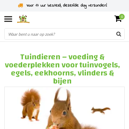
Specialist in knaagdieren sinds 2011
0
Tuindieren – voeding &
voederplekken voor tuinvogels,
egels, eekhoorns, vlinders &
bijen