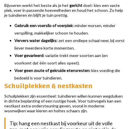
Bijvoeren werkt het beste als je het
gericht
doet: kies een vaste
plek, voer in passende hoeveelheden en houd het schoon. Zo help
je tuindieren én blijft je tuin prettig.
Gebruik een voersilo of voerplek:
minder morsen, minder
verspilling, makkelijker schoon te houden.
Ververs water dagelijks:
zet een ondiepe schaal neer, bij vorst
liever meerdere korte momenten.
Voer gevarieerd:
variatie trekt meer soorten aan (en
voorkomt dat één soort alles opeet).
Voer geen zoute of gekruide etensresten:
kies voeding die
bedoeld is voor tuindieren.
Schuilplekken & nestkasten
Schuilplekken zijn essentieel: tuindieren willen kunnen wegduiken
in dichte beplanting of een rustige hoek. Voor tuinvogels kan een
nestkast extra ondersteuning geven, vooral in moderne
woonwijken waar kieren en holtes schaars zijn.
Tip: hang een nestkast bij voorkeur uit de volle