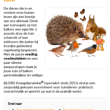
De dieren die in en
rondom onze huizen
leven zijn een beetje
van ons allemaal. Denk
aan tuinvogels op het
balkon, een egel die ’s
avonds door de tuin
scharrelt of een
eekhoorn die (zeker bij
bosrijke gebieden)
regelmatig langskomt.
Met de juiste
voeding
,
voederplekken
en een
paar slimme
aanpassingen maak je
jouw tuin of balkon
aantrekkelijker én veiliger.
®
Bij DRD Knaagdierwinkel
(specialist sinds 2011) vind je een
zorgvuldig gekozen assortiment voor tuindieren: praktisch,
overzichtelijk en gericht op wat in de praktijk werkt.
Snel naar
Assortiment per tuindier
Broedseizoen: extra