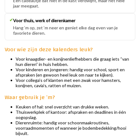
Een cadeautje dat níet in de kast verdwijnt, maar het hele
jaar meegaat.
✔
Voor thuis, werk of dierenkamer
Hang ‘m op, zet ‘m neer en geniet elke dag even van je
favoriete dieren.
Voor wie zijn deze kalenders leuk?
Voor knaagdier- en konijnenliefhebbers die graag iets “van
hun dieren” in huis hebben.
Voor kinderen en jongeren: handig voor school, sport en
afspraken (en gewoon heel leuk om naar te kijken).
Voor collega’s of klanten met een zwak voor hamsters,
konijnen, cavia’s, ratten of muizen.
Waar gebruik je ’m?
Keuken of hal: snel overzicht van drukke weken.
Thuiswerkplek of kantoor: afspraken en deadlines in één
oogopslag.
Dierenruimte: handig voor schoonmaakroutines,
voorraadmomenten of wanneer je bodembedekking/hooi
bijvult.