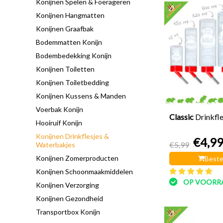
Konijnen Spelen & Foerageren
Konijnen Hangmatten
Konijnen Graafbak
Bodemmatten Konijn
Bodembedekking Konijn
Konijnen Toiletten
Konijnen Toiletbedding
Konijnen Kussens & Manden
Voerbak Konijn
Classic
Drinkfl
Hooiruif Konijn
Konijnen Drinkflesjes &
€4,9
€5,99
Waterbakjes
Konijnen Zomerproducten
Beste
Konijnen Schoonmaakmiddelen
OP VOORR
Konijnen Verzorging
Konijnen Gezondheid
Transportbox Konijn