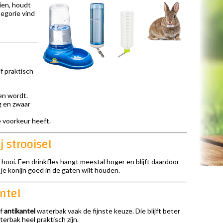
ien, houdt
tegorie vind
jf praktisch
en wordt.
g en zwaar
de voorkeur heeft.
 strooisel
hooi. Een drinkfles hangt meestal hoger en blijft daardoor
e je konijn goed in de gaten wilt houden.
antel
f
antikantel
waterbak vaak de fijnste keuze. Die blijft beter
erbak heel praktisch zijn.