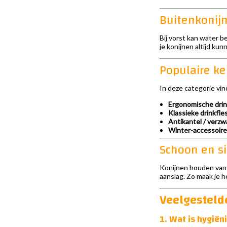
Buitenkonijn
Bij vorst kan water b
je konijnen altijd ku
Populaire ke
In deze categorie vin
Ergonomische drin
Klassieke drinkfle
Antikantel / verz
Winter-accessoir
Schoon en si
Konijnen houden van fr
aanslag. Zo maak je he
Veelgesteld
1. Wat is hygiën