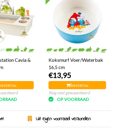
station Cavia &
Koksmurf Voer/Waterbak
cm
16,5 cm
€13,95
Bestel nu
Bestel nu
waardeerd
Nog niet gewaardeerd
ORRAAD
OP VOORRAAD
11
Uit eigen voorraad verzonden