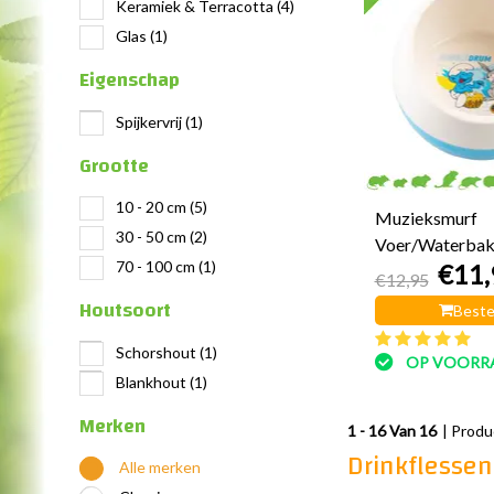
Keramiek & Terracotta
(4)
Glas
(1)
Eigenschap
Spijkervrij
(1)
Grootte
10 - 20 cm
(5)
Muzieksmurf
30 - 50 cm
(2)
Voer/Waterbak
70 - 100 cm
(1)
€11,
€12,95
Houtsoort
Beste
Schorshout
(1)
OP VOORR
Blankhout
(1)
Merken
1 - 16 Van 16
| Prod
Drinkflessen
Alle merken