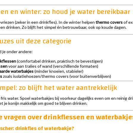
en en winter: zo houd je water bereikbaar
evriezen (zeker in een drinkfles). In de winter helpen
thermo covers
of ex
nnen drinken. Zo blijft het simpel én betrouwbaar, ook op koude dagen.
uzes uit deze categorie
d je onder andere:
kflessen
(comfortabel drinken, praktisch te bevestigen)
ssen
voor aan tralies of wand (verschillende formaten)
waarde waterbakjes
(minder knoeien, stabieler)
es
zoals isolatiehoezen/thermo covers (voor buitenverblijven)
mpel: zo blijft het water aantrekkelijk
is water. Spoel waterbakjes bij voorkeur dagelijks even om en reinig drinkf
t je konijn makkelijk om goed te blijven drinken.
e vragen over drinkflessen en waterbakje
ischer: drinkfles of waterbakje?