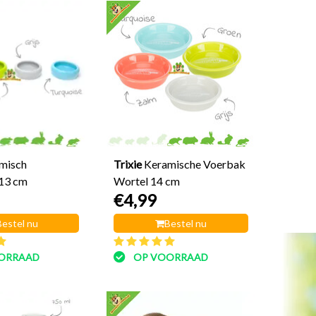
misch
Trixie
Keramische Voerbak
13 cm
Wortel 14 cm
€4,99
Bestel nu
Bestel nu
ORRAAD
OP VOORRAAD