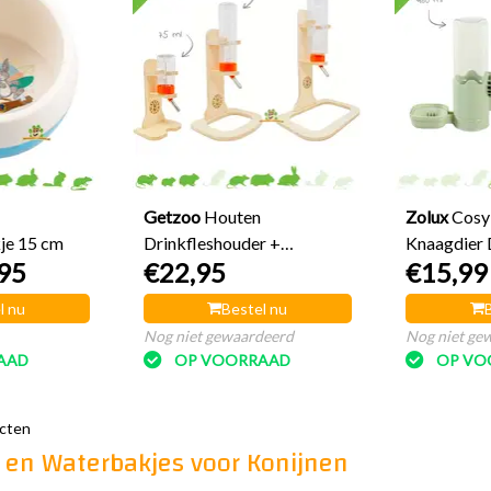
Getzoo
Houten
Zolux
Cosy
je 15 cm
Drinkfleshouder +
Knaagdier 
95
€22,95
€15,99
Classic® Drinkfles
l nu
Bestel nu
Nog niet gewaardeerd
Nog niet ge
AAD
OP VOORRAAD
OP VO
ucten
 en Waterbakjes voor Konijnen