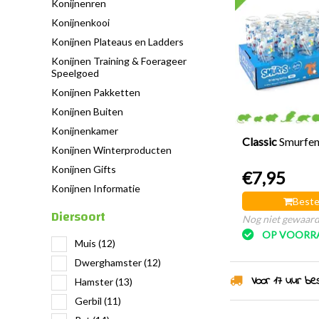
Konijnenren
Konijnenkooi
Konijnen Plateaus en Ladders
Konijnen Training & Foerageer
Speelgoed
Konijnen Pakketten
Konijnen Buiten
Konijnenkamer
Classic
Smurfen
Konijnen Winterproducten
Konijnen Gifts
€7,95
Konijnen Informatie
Beste
Diersoort
Nog niet gewaar
OP VOORR
Muis
(12)
Dwerghamster
(12)
Voor 17 uur best
Hamster
(13)
Gerbil
(11)