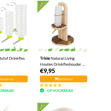
tstof Drinkfles
Trixie
Natural Living
Houten Drinkfleshouder 30
€9,95
cm
Bestel nu
Bestel nu
ORRAAD
OP VOORRAAD