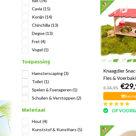
Rat
(14)
Cavia
(15)
Konijn
(14)
Chinchilla
(13)
Degoe
(13)
Fret
(4)
Vogel
(1)
Toepassing
Knaagdier Snac
Hamsterscaping
(3)
Fles & Voerbak
Toilet
(1)
€29,
€34,95
Spelen & Foerageren
(1)
Beste
Schuilen & Verstoppen
(2)
Materiaal
OP VOORR
Hout
(4)
Kunststof & Kunsthars
(5)