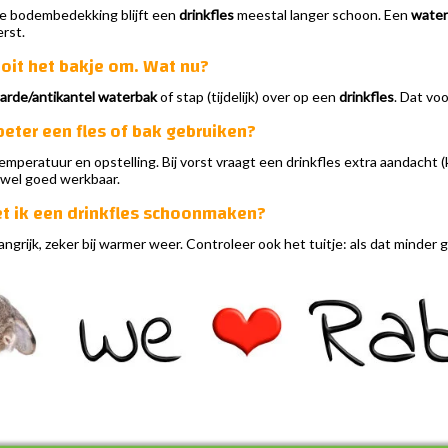
sse bodembedekking blijft een
drinkfles
meestal langer schoon. Een
water
rst.
ooit het bakje om. Wat nu?
arde/antikantel waterbak
of stap (tijdelijk) over op een
drinkfles
. Dat vo
 beter een fles of bak gebruiken?
emperatuur en opstelling. Bij vorst vraagt een drinkfles extra aandacht
t wel goed werkbaar.
t ik een drinkfles schoonmaken?
angrijk, zeker bij warmer weer. Controleer ook het tuitje: als dat minde