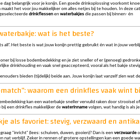
ke dag belangrijk voor je konijn. Een goede drinkoplossing voorkomt knoe
maakt het voor jou makkelijker om alles netjes bij te houden. In deze ca
 geselecteerde
drinkflessen
en
waterbakjes
die passen bij binnen- én
 waterbakje: wat is het beste?
its all”. Het beste is wat jouw konijn prettig gebruikt én wat in jouw verbli
honer bij losse bodembedekking en je ziet sneller of er (genoeg) gedronk
rlijke drinkhouding en vaak snel geaccepteerd, vooral als het bakje stevi
nenouders bieden (tijdelijk) beide aan. Jouw konijn laat vanzelf zien wat 
match”: waarom een drinkfles vaak wint bij
embedekking kan een waterbakje sneller vervuild raken door strooisel of 
e bij een drinkfles makkelijker de
waterinname
volgen, wat handig is als j
je als favoriet: stevig, verzwaard en antik
 graag “inricht” (lees: schuiven, duwen, gooien)? Dan is een
verzwaarde
o
 nat verblijf. Zeker in rennen of grotere opstellingen kan een goede wat