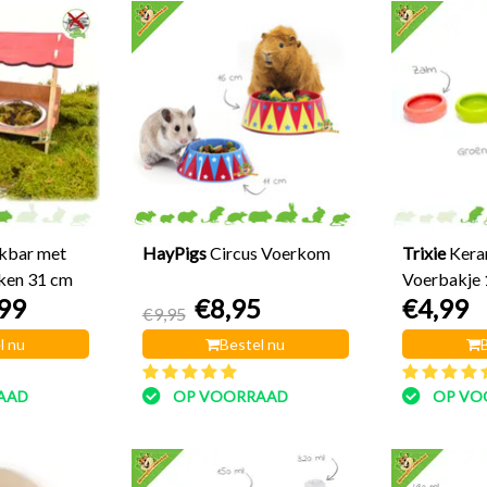
kbar met
HayPigs
Circus Voerkom
Trixie
Kera
ken 31 cm
Voerbakje 
99
€8,95
€4,99
€9,95
l nu
Bestel nu
AAD
OP VOORRAAD
OP VO