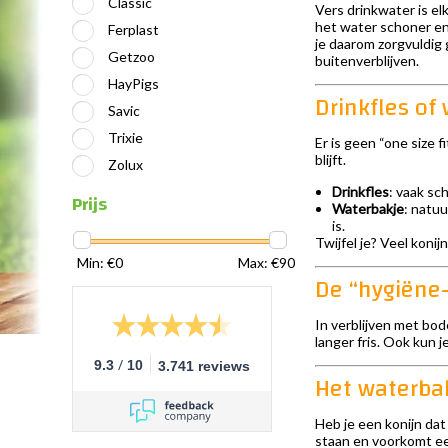
Classic
Vers drinkwater is el
het water schoner en 
Ferplast
je daarom zorgvuldig
Getzoo
buitenverblijven.
HayPigs
Drinkfles of
Savic
Trixie
Er is geen “one size f
blijft.
Zolux
Drinkfles
: vaak sc
Prijs
Waterbakje
: natuu
is.
Twijfel je? Veel konij
Min: €
0
Max: €
90
De “hygiëne-
In verblijven met bod
langer fris. Ook kun j
/
9.3
10
3.741 reviews
Het waterbak
Heb je een konijn dat
staan en voorkomt een