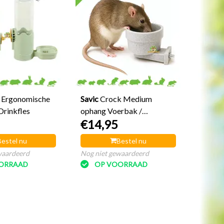
 Ergonomische
Savic
Crock Medium
Drinkfles
ophang Voerbak /
€14,95
Waterbak 10 cm
Bestel nu
Bestel nu
waardeerd
Nog niet gewaardeerd
ORRAAD
OP VOORRAAD