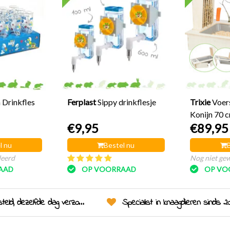
 Drinkfles
Ferplast
Sippy drinkflesje
Trixie
Voer
Konijn 70 
€9,95
€89,95
l nu
Bestel nu
deerd
Nog niet ge
AAD
OP VOORRAAD
OP VO
eld, dezelfde dag verzonden!
Specialist in knaagdieren sinds 20