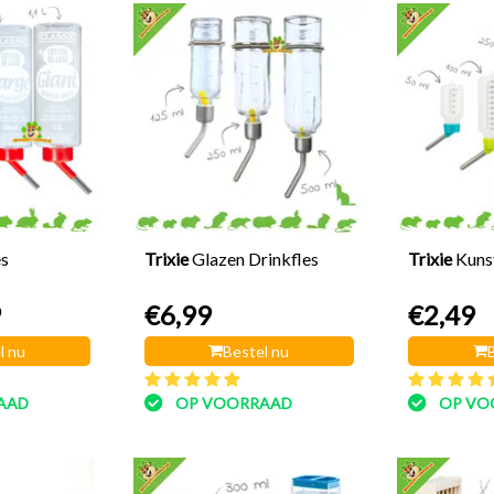
es
Trixie
Glazen Drinkfles
Trixie
Kuns
9
€6,99
€2,49
l nu
Bestel nu
AAD
OP VOORRAAD
OP VO