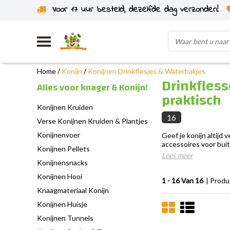
Voor 17 uur besteld, dezelfde dag verzonden!
Uit eigen voorraad verzonden
Home
/
Konijn
/
Konijnen Drinkflesjes & Waterbakjes
Drinkfless
Alles voor knager & Konijn!
praktisch
Konijnen Kruiden
16
Verse Konijnen Kruiden & Plantjes
Konijnenvoer
Geef je konijn altijd
accessoires voor buit
Konijnen Pellets
Lees meer
Konijnensnacks
Konijnen Hooi
1 - 16 Van 16
| Prod
Knaagmateriaal Konijn
Konijnen Huisje
Konijnen Tunnels