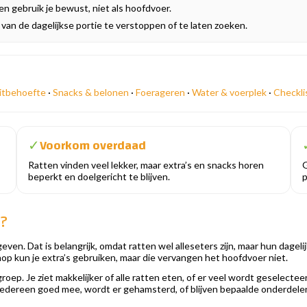
 en gebruik je bewust, niet als hoofdvoer.
 van de dagelijkse portie te verstoppen of te laten zoeken.
itbehoefte
·
Snacks & belonen
·
Foerageren
·
Water & voerplek
·
Checkli
Voorkom overdaad
✓
Ratten vinden veel lekker, maar extra’s en snacks horen
G
beperkt en doelgericht te blijven.
p
p?
ven. Dat is belangrijk, omdat ratten wel alleseters zijn, maar hun dagel
op kun je extra’s gebruiken, maar die vervangen het hoofdvoer niet.
p. Je ziet makkelijker of alle ratten eten, of er veel wordt geselecteerd 
iedereen goed mee, wordt er gehamsterd, of blijven bepaalde onderdele