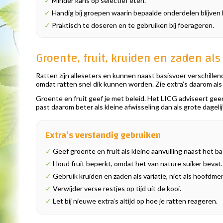
✓
Minder kans op selectief eten.
✓
Handig bij groepen waarin bepaalde onderdelen blijven 
✓
Praktisch te doseren en te gebruiken bij foerageren.
Groente, fruit, kruiden en zaden als
Ratten zijn alleseters en kunnen naast basisvoer verschillend
omdat ratten snel dik kunnen worden. Zie extra’s daarom als 
Groente en fruit geef je met beleid. Het LICG adviseert geen
past daarom beter als kleine afwisseling dan als grote dagelij
Extra’s verstandig gebruiken
✓
Geef groente en fruit als kleine aanvulling naast het ba
✓
Houd fruit beperkt, omdat het van nature suiker bevat.
✓
Gebruik kruiden en zaden als variatie, niet als hoofdme
✓
Verwijder verse restjes op tijd uit de kooi.
✓
Let bij nieuwe extra’s altijd op hoe je ratten reageren.