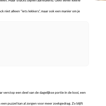
wen. Maar snacks blijven aanvullend. Geef liever kleine
k niet alleen “iets lekkers”, maar ook een manier om je
ar verstop een deel van de dagelijkse portie in de kooi, een
n een puzzel kan al zorgen voor meer zoekgedrag. Zo blijft