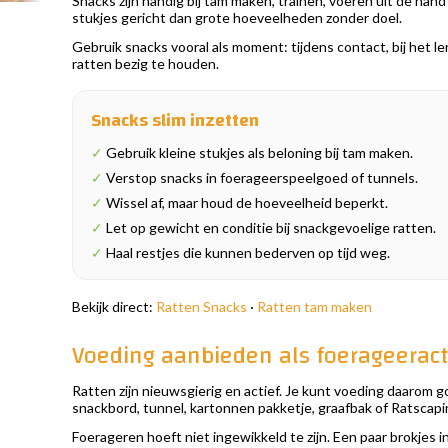
Snacks zijn handig bij tam maken, trainen, voeren uit de han
stukjes gericht dan grote hoeveelheden zonder doel.
Gebruik snacks vooral als moment: tijdens contact, bij het l
ratten bezig te houden.
Snacks slim inzetten
✓
Gebruik kleine stukjes als beloning bij tam maken.
✓
Verstop snacks in foerageerspeelgoed of tunnels.
✓
Wissel af, maar houd de hoeveelheid beperkt.
✓
Let op gewicht en conditie bij snackgevoelige ratten.
✓
Haal restjes die kunnen bederven op tijd weg.
Bekijk direct:
Ratten Snacks
·
Ratten tam maken
Voeding aanbieden als foerageeracti
Ratten zijn nieuwsgierig en actief. Je kunt voeding daarom go
snackbord, tunnel, kartonnen pakketje, graafbak of Ratscap
Foerageren hoeft niet ingewikkeld te zijn. Een paar brokjes i