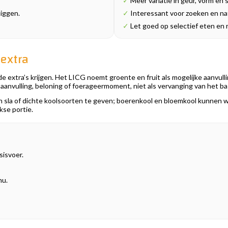
✓
Meer variatie in geur, vorm en 
liggen.
✓
Interessant voor zoeken en nat
✓
Let goed op selectief eten en r
 extra
e extra’s krijgen. Het LICG noemt groente en fruit als mogelijke aanvulli
aanvulling, beloning of foerageermoment, niet als vervanging van het ba
 sla of dichte koolsoorten te geven; boerenkool en bloemkool kunnen wel.
kse portie.
sisvoer.
nu.