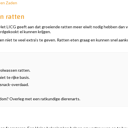
 en Zaden
en ratten
 Het LICG geeft aan dat groeiende ratten meer eiwit nodig hebben dan v
rdgekookt ei kunnen krijgen.
jk en niet te veel extra’s te geven. Ratten eten graag en kunnen snel aa
volwassen ratten.
et te rijke basis.
e snack-overdaad.
derdom? Overleg met een ratkundige dierenarts.