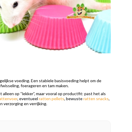
agelijkse voeding. Een stabiele basisvoeding helpt om de
 afwisseling, foerageren en tam maken.
lleen op “lekker”, maar vooral op productfit: past het als
attenvoer
, eventueel
ratten pellets
, bewuste
ratten snacks
,
 verzorging en verrijking.