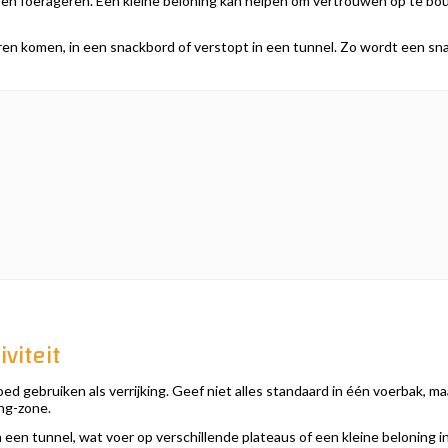
d en foerageren. Een kleine beloning kan helpen om vertrouwen op te bou
eren komen, in een snackbord of verstopt in een tunnel. Zo wordt een snac
viteit
ed gebruiken als verrijking. Geef niet alles standaard in één voerbak, ma
ing-zone.
n een tunnel, wat voer op verschillende plateaus of een kleine beloning i