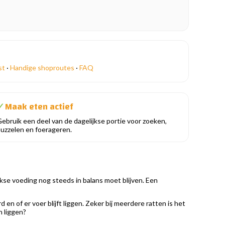
st
·
Handige shoproutes
·
FAQ
Maak eten actief
✓
ebruik een deel van de dagelijkse portie voor zoeken,
uzzelen en foerageren.
ijkse voeding nog steeds in balans moet blijven. Een
en of er voer blijft liggen. Zeker bij meerdere ratten is het
n liggen?