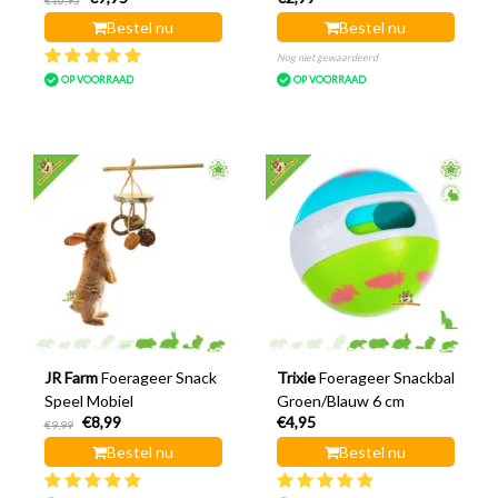
€10,95
Bestel nu
Bestel nu
Nog niet gewaardeerd
OP VOORRAAD
OP VOORRAAD
JR Farm
Foerageer Snack
Trixie
Foerageer Snackbal
Speel Mobiel
Groen/Blauw 6 cm
€8,99
€4,95
€9,99
Bestel nu
Bestel nu