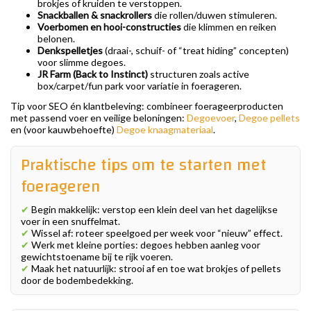
brokjes of kruiden te verstoppen.
Snackballen & snackrollers
die rollen/duwen stimuleren.
Voerbomen en hooi-constructies
die klimmen en reiken
belonen.
Denkspelletjes
(draai-, schuif- of “treat hiding” concepten)
voor slimme degoes.
JR Farm (Back to Instinct)
structuren zoals active
box/carpet/fun park voor variatie in foerageren.
Tip voor SEO én klantbeleving: combineer foerageerproducten
met passend voer en veilige beloningen:
Degoevoer
,
Degoe pellets
en (voor kauwbehoefte)
Degoe knaagmateriaal
.
Praktische tips om te starten met
foerageren
✔
Begin makkelijk: verstop een klein deel van het dagelijkse
voer in een snuffelmat.
✔
Wissel af: roteer speelgoed per week voor “nieuw” effect.
✔
Werk met kleine porties: degoes hebben aanleg voor
gewichtstoename bij te rijk voeren.
✔
Maak het natuurlijk: strooi af en toe wat brokjes of pellets
door de bodembedekking.