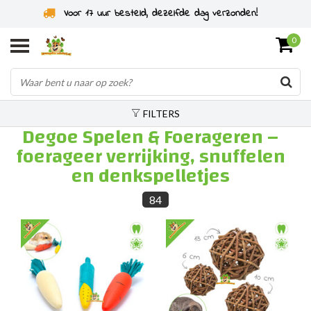
Specialist in knaagdieren sinds 2011
0
FILTERS
Degoe Spelen & Foerageren –
foerageer verrijking, snuffelen
en denkspelletjes
84