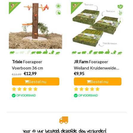
Trixie
Foerageer
JR Farm
Foerageer
Voerboom 36 cm
Weiland Kruidenweide
€12,99
€9,95
30 cm
€13,99
Bestel nu
Bestel nu
OP VOORRAAD
OP VOORRAAD
Specialist in knaagdieren sinds 2011