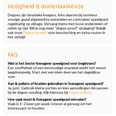
Veiligheid & materiaalkeuze
Degoes zijn fanatieke knagers. Kies daarom bij voorkeur
stevige, goed afgewerkte materialen en controleer speelgoed
regelmatig op slijtage. Vervang items met losse onderdelen of
rafels op tijd. Wil je nog meer “degoe-proof” uitdaging? Bekijk
ook onze
Degoe tunnels
voor beschutting en extra routes in
het verblijf.
FAQ
Wat is het beste foerageer speelgoed voor beginners?
Een snuffelmat of een eenvoudige snackbal werkt het meest
laagdrempelig. Start met een klein deel van het dagelijkse
voer.
Kan ik pellets of kruiden gebruiken in foerageer speelgoed?
Ja, juist. Gebruik kleine porties en kies aanvullingen die passen
bij de degoe-voeding. Kijk hiervoor bij
Degoe pellets
.
Hoe vaak moet ik foerageer speelgoed wisselen?
Vaak is 1–2 keer per week roteren al genoeg om het
interessant te houden.