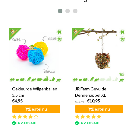
Gekleurde Wilgenballen
JR Farm
Gevulde
3,5 cm
Dennenappel XL
€4,95
€10,95
€11,95
Bestel nu
Bestel nu
OP VOORRAAD
OP VOORRAAD