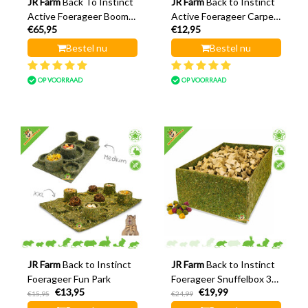
JR Farm
Back To Instinct
JR Farm
Back to Instinct
Active Foerageer Boom
Active Foerageer Carpet
€65,95
€12,95
58 cm
30 cm
Bestel nu
Bestel nu
OP VOORRAAD
OP VOORRAAD
JR Farm
Back to Instinct
JR Farm
Back to Instinct
Foerageer Fun Park
Foerageer Snuffelbox 30
€13,95
€19,99
cm
€15,95
€24,99