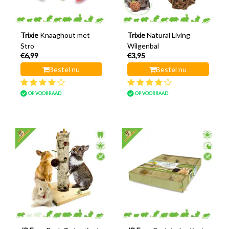
Trixie
Knaaghout met
Trixie
Natural Living
Stro
Wilgenbal
€6,99
€3,95
Bestel nu
Bestel nu
OP VOORRAAD
OP VOORRAAD