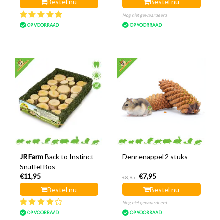
Bestel nu
Bestel nu
Nog niet gewaardeerd
OP VOORRAAD
OP VOORRAAD
JR Farm
Back to Instinct
Dennenappel 2 stuks
Snuffel Bos
€11,95
€7,95
€8,95
Bestel nu
Bestel nu
Nog niet gewaardeerd
OP VOORRAAD
OP VOORRAAD