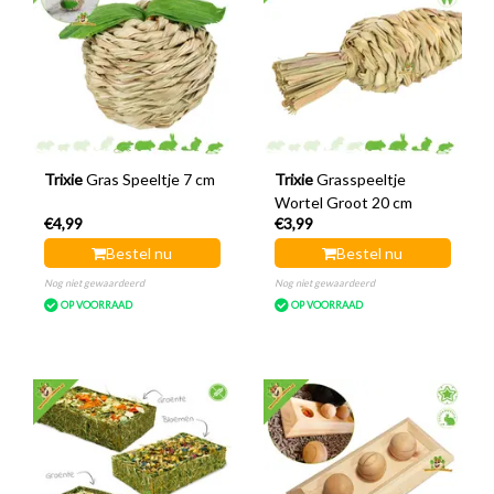
Trixie
Gras Speeltje 7 cm
Trixie
Grasspeeltje
Wortel Groot 20 cm
€4,99
€3,99
Bestel nu
Bestel nu
Nog niet gewaardeerd
Nog niet gewaardeerd
OP VOORRAAD
OP VOORRAAD