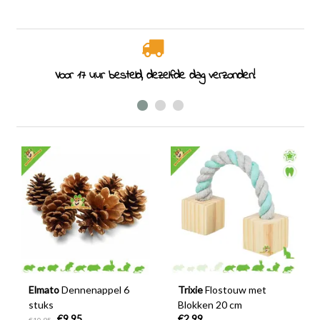
Specialist in knaagdieren sinds 2011
Elmato
Dennenappel 6
Trixie
Flostouw met
stuks
Blokken 20 cm
€9,95
€2,99