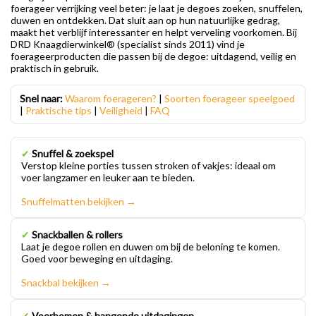
foerageer verrijking veel beter: je laat je degoes zoeken, snuffelen,
duwen en ontdekken. Dat sluit aan op hun natuurlijke gedrag,
maakt het verblijf interessanter en helpt verveling voorkomen. Bij
DRD Knaagdierwinkel® (specialist sinds 2011) vind je
foerageerproducten die passen bij de degoe: uitdagend, veilig en
praktisch in gebruik.
Snel naar:
Waarom foerageren?
|
Soorten foerageer speelgoed
|
Praktische tips
|
Veiligheid
|
FAQ
✔
Snuffel & zoekspel
Verstop kleine porties tussen stroken of vakjes: ideaal om
voer langzamer en leuker aan te bieden.
Snuffelmatten bekijken →
✔
Snackballen & rollers
Laat je degoe rollen en duwen om bij de beloning te komen.
Goed voor beweging en uitdaging.
Snackbal bekijken →
✔
Voerbomen & hangende uitdagingen