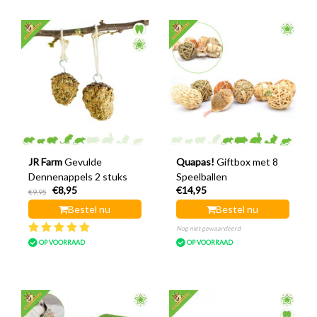
JR Farm
Gevulde
Quapas!
Giftbox met 8
Dennenappels 2 stuks
Speelballen
€8,95
€14,95
€9,95
Bestel nu
Bestel nu
Nog niet gewaardeerd
OP VOORRAAD
OP VOORRAAD