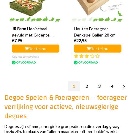
JR Farm
Hooischaal
Houten Foerageer
gevuld met Groente,
Denkspel Ballen 28 cm
€7,95
€22,95
Fruit & Bloemen
Bestel nu
Bestel nu
Nog niet gewaardeerd
OP VOORRAAD
OP VOORRAAD
1
2
3
4
Degoe Spelen & Foerageren – foerageer
verrijking voor actieve, nieuwsgierige
degoes
Degoes zijn slimme, energieke groepsdieren die overdag graag
bezig zijn. In plaats van “alleen maar eten uit een bakje” werkt