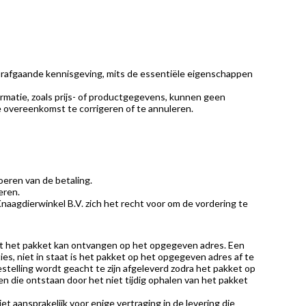
orafgaande kennisgeving, mits de essentiële eigenschappen
ormatie, zoals prijs- of productgegevens, kunnen geen
e overeenkomst te corrigeren of te annuleren.
eren van de betaling.
eren.
naagdierwinkel B.V. zich het recht voor om de vordering te
lant het pakket kan ontvangen op het opgegeven adres. Een
es, niet in staat is het pakket op het opgegeven adres af te
stelling wordt geacht te zijn afgeleverd zodra het pakket op
en die ontstaan door het niet tijdig ophalen van het pakket
t aansprakelijk voor enige vertraging in de levering die