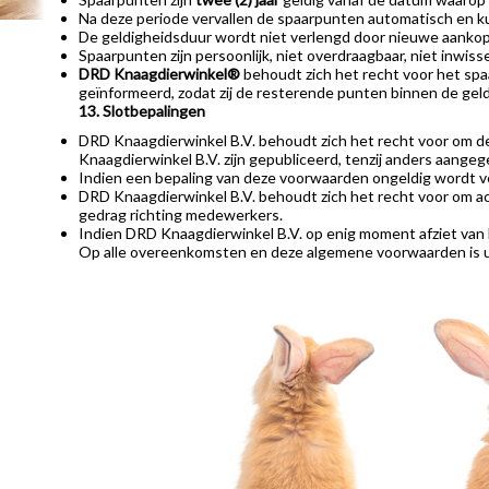
Na deze periode vervallen de spaarpunten automatisch en k
De geldigheidsduur wordt niet verlengd door nieuwe aankopen
Spaarpunten zijn persoonlijk, niet overdraagbaar, niet inwi
DRD Knaagdierwinkel®
behoudt zich het recht voor het spa
geïnformeerd, zodat zij de resterende punten binnen de ge
13. Slotbepalingen
DRD Knaagdierwinkel B.V. behoudt zich het recht voor om de
Knaagdierwinkel B.V. zijn gepubliceerd, tenzij anders aangeg
Indien een bepaling van deze voorwaarden ongeldig wordt verk
DRD Knaagdierwinkel B.V. behoudt zich het recht voor om acc
gedrag richting medewerkers.
Indien DRD Knaagdierwinkel B.V. op enig moment afziet van h
Op alle overeenkomsten en deze algemene voorwaarden is ui