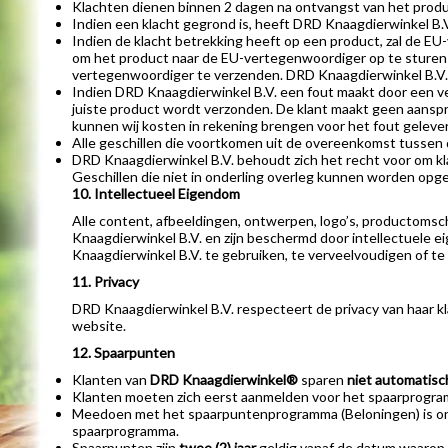
Klachten dienen binnen 2 dagen na ontvangst van het produc
Indien een klacht gegrond is, heeft DRD Knaagdierwinkel B.
Indien de klacht betrekking heeft op een product, zal de EU
om het product naar de EU-vertegenwoordiger op te sturen vo
vertegenwoordiger te verzenden. DRD Knaagdierwinkel B.V. z
Indien DRD Knaagdierwinkel B.V. een fout maakt door een ve
juiste product wordt verzonden. De klant maakt geen aansp
kunnen wij kosten in rekening brengen voor het fout geleve
Alle geschillen die voortkomen uit de overeenkomst tussen
DRD Knaagdierwinkel B.V. behoudt zich het recht voor om kl
Geschillen die niet in onderling overleg kunnen worden opge
10. Intellectueel Eigendom
Alle content, afbeeldingen, ontwerpen, logo’s, productomsc
Knaagdierwinkel B.V. en zijn beschermd door intellectuele 
Knaagdierwinkel B.V. te gebruiken, te verveelvoudigen of te
11. Privacy
DRD Knaagdierwinkel B.V. respecteert de privacy van haar 
website.
12. Spaarpunten
Klanten van
DRD Knaagdierwinkel®
sparen
niet
automatisc
Klanten moeten zich eerst aanmelden voor het spaarprogra
Meedoen met het spaarpuntenprogramma (Beloningen) is onl
spaarprogramma.
Spaarpunten zijn
twee (2) jaar
geldig vanaf de datum waarop z