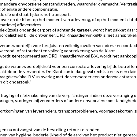
oor andere onvoorziene omstandigheden, waaronder overmacht. Vertragin
 of enige andere compensatie.
e die ontstaat tijdens het transport.
t over op de Klant op het moment van aflevering, of op het moment dat 
natieve) afleveradres.
lek (zoals onder de carport of achter de garage), wordt het pakket daa
ordelijkheid bij de ontvanger. DRD Knaagdierwinkel® is niet aansprakelijk
erantwoordelijk voor het juist en volledig invullen van adres- en conta
erzend- of retourkosten volledig voor rekening van de Klant.
ze wordt geretourneerd aan DRD Knaagdierwinkel B.V., wordt het aanko
igt de verantwoordelijkheid voor een correcte aflevering bij de betreffe
akt door de vervoerder. De Klant kan in dat geval rechtstreeks een claim
Knaagdierwinkel B.V. in overleg met de vervoerder een onderzoek starte
n dit onderzoek.”
rtraging of niet-nakoming van de verplichtingen indien deze vertraging o
oringen, storingen bij vervoerders of andere onvoorziene omstandighede
ortkomingen van leveranciers, transportproblemen, voorraadtekorten, 
en na ontvangst van de bestelling retour te zenden.
en van hygiëne, bederfelijkheid of de aard van het product niet gereto