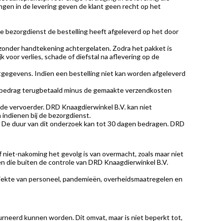
gen in de levering geven de klant geen recht op het
de bezorgdienst de bestelling heeft afgeleverd op het door
r zonder handtekening achtergelaten. Zodra het pakket is
 voor verlies, schade of diefstal na aflevering op de
ctgegevens. Indien een bestelling niet kan worden afgeleverd
opbedrag terugbetaald minus de gemaakte verzendkosten
nde vervoerder. DRD Knaagdierwinkel B.V. kan niet
 indienen bij de bezorgdienst.
n. De duur van dit onderzoek kan tot 30 dagen bedragen. DRD
f niet-nakoming het gevolg is van overmacht, zoals maar niet
n die buiten de controle van DRD Knaagdierwinkel B.V.
ziekte van personeel, pandemieën, overheidsmaatregelen en
urneerd kunnen worden. Dit omvat, maar is niet beperkt tot,