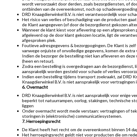
wordt veroorzaakt door derden, zoals bezorgdiensten, of d
ontbinden van de overeenkomst, noch op schadevergoeding
DRD Knaagdierwinkel B.V. is niet verantwoordelijk voor schad
Het risico van verlies of beschadiging van de producten gaa
de Klant aangegeven (of door de bezorgdienst gekozen alter
Wanneer de klant kiest voor aflevering op een afgesproken p
afgeleverd op de door klant gekozen locatie, ligt de verantwo
afgesproken plek.
Foutieve adresgegevens & bezorgpogingen. De Klant is zelf v
vanwege onjuiste of onvolledige gegevens, komen de extra v
Indien de bezorger de bestelling niet kan afleveren en de
(heen en retour).
Zodra een bestelling is overgedragen aan de bezorgdienst, l
aansprakelijk worden gesteld voor schade of verlies veroorza
Indien een bestelling tijdens transport zoekraakt, zal DRD 
Knaagdierwinkel B.V. is niet aansprakelijk voor vertragingen i
6. Overmacht
DRD Knaagdierwinkel B.V. is niet aansprakelijk voor enige ve
beperkt tot natuurrampen, oorlog, stakingen, technische st
liggen
Onder overmacht wordt mede verstaan: vertragingen of tek
storingen in (elektronische) communicatiesystemen.
7. Herroepingsrecht
De Klant heeft het recht om de overeenkomst binnen 14 dag
Het herroepingsrecht geldt niet voor producten die om reden