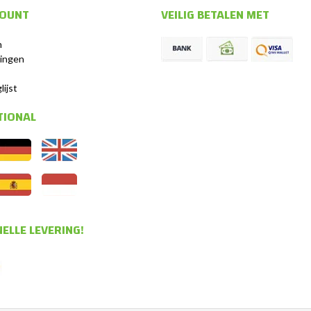
COUNT
VEILIG BETALEN MET
n
lingen
s
lijst
TIONAL
ELLE LEVERING!