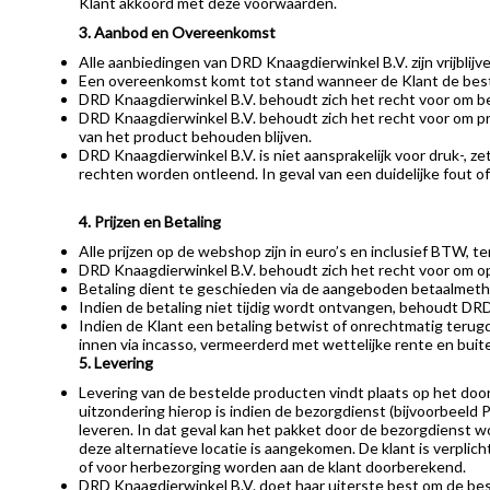
Klant akkoord met deze voorwaarden.
3. Aanbod en Overeenkomst
Alle aanbiedingen van DRD Knaagdierwinkel B.V. zijn vrijblij
Een overeenkomst komt tot stand wanneer de Klant de beste
DRD Knaagdierwinkel B.V. behoudt zich het recht voor om be
DRD Knaagdierwinkel B.V. behoudt zich het recht voor om p
van het product behouden blijven.
DRD Knaagdierwinkel B.V. is niet aansprakelijk voor druk-, 
rechten worden ontleend. In geval van een duidelijke fout o
4. Prijzen en Betaling
Alle prijzen op de webshop zijn in euro’s en inclusief BTW, t
DRD Knaagdierwinkel B.V. behoudt zich het recht voor om op
Betaling dient te geschieden via de aangeboden betaalmetho
Indien de betaling niet tijdig wordt ontvangen, behoudt DR
Indien de Klant een betaling betwist of onrechtmatig terugd
innen via incasso, vermeerderd met wettelijke rente en buit
5. Levering
Levering van de bestelde producten vindt plaats op het doo
uitzondering hierop is indien de bezorgdienst (bijvoorbeeld 
leveren. In dat geval kan het pakket door de bezorgdienst wo
deze alternatieve locatie is aangekomen. De klant is verplic
of voor herbezorging worden aan de klant doorberekend.
DRD Knaagdierwinkel B.V. doet haar uiterste best om de bestel