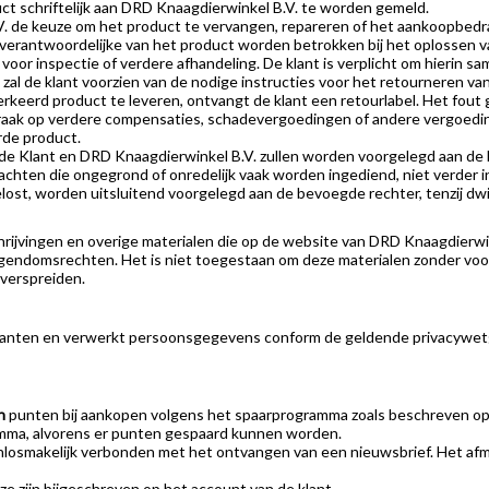
t schriftelijk aan DRD Knaagdierwinkel B.V. te worden gemeld.
V. de keuze om het product te vervangen, repareren of het aankoopbedra
-verantwoordelijke van het product worden betrokken bij het oplossen van
or inspectie of verdere afhandeling. De klant is verplicht om hierin sa
al de klant voorzien van de nodige instructies voor het retourneren va
rkeerd product te leveren, ontvangt de klant een retourlabel. Het fout
raak op verdere compensaties, schadevergoedingen of andere vergoedin
rde product.
 de Klant en DRD Knaagdierwinkel B.V. zullen worden voorgelegd aan de
achten die ongegrond of onredelijk vaak worden ingediend, niet verder 
lost, worden uitsluitend voorgelegd aan de bevoegde rechter, tenzij dwi
hrijvingen en overige materialen die op de website van DRD Knaagdierw
eigendomsrechten. Het is niet toegestaan om deze materialen zonder vo
 verspreiden.
klanten en verwerkt persoonsgegevens conform de geldende privacywetgev
h
punten bij aankopen volgens het spaarprogramma zoals beschreven op
mma, alvorens er punten gespaard kunnen worden.
osmakelijk verbonden met het ontvangen van een nieuwsbrief. Het afme
e zijn bijgeschreven op het account van de klant.