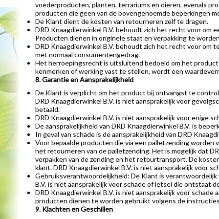
voederproducten, planten, terrariums en dieren, evenals pro
producten die geen van de bovengenoemde beperkingen me
De Klant dient de kosten van retourneren zelf te dragen.
DRD Knaagdierwinkel B.V. behoudt zich het recht voor om ee
Producten dienen in originele staat en verpakking te worden
DRD Knaagdierwinkel B.V. behoudt zich het recht voor om te
met normaal consumentengedrag.
Het herroepingsrecht is uitsluitend bedoeld om het product t
kenmerken of werking vast te stellen, wordt een waardeve
8. Garantie en Aansprakelijkheid
De Klant is verplicht om het product bij ontvangst te cont
DRD Knaagdierwinkel B.V. is niet aansprakelijk voor gevolgsch
betaald.
DRD Knaagdierwinkel B.V. is niet aansprakelijk voor enige sc
De aansprakelijkheid van DRD Knaagdierwinkel B.V. is beper
In geval van schade is de aansprakelijkheid van DRD Knaagdi
Voor bepaalde producten die via een palletzending worden ve
het retourneren van de palletzending. Het is mogelijk dat DR
verpakken van de zending en het retourtransport. De kosten 
klant. DRD Knaagdierwinkel B.V. is niet aansprakelijk voor sc
Gebruiksverantwoordelijkheid: De Klant is verantwoordelijk
B.V. is niet aansprakelijk voor schade of letsel die ontstaat
DRD Knaagdierwinkel B.V. is niet aansprakelijk voor schade 
producten dienen te worden gebruikt volgens de instructies
9. Klachten en Geschillen