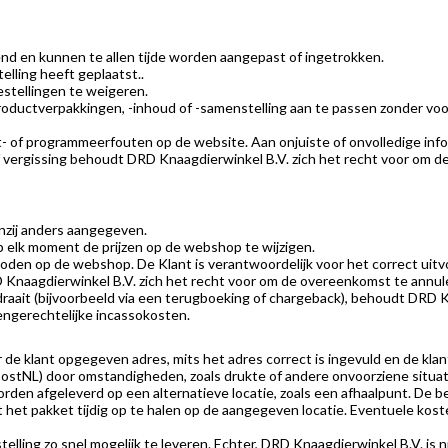
vend en kunnen te allen tijde worden aangepast of ingetrokken.
lling heeft geplaatst..
stellingen te weigeren.
roductverpakkingen, -inhoud of -samenstelling aan te passen zonder vo
zet- of programmeerfouten op de website. Aan onjuiste of onvolledige inf
f vergissing behoudt DRD Knaagdierwinkel B.V. zich het recht voor om d
enzij anders aangegeven.
 elk moment de prijzen op de webshop te wijzigen.
den op de webshop. De Klant is verantwoordelijk voor het correct uitvo
D Knaagdierwinkel B.V. zich het recht voor om de overeenkomst te annul
raait (bijvoorbeeld via een terugboeking of chargeback), behoudt DRD K
engerechtelijke incassokosten.
r de klant opgegeven adres, mits het adres correct is ingevuld en de k
PostNL) door omstandigheden, zoals drukte of andere onvoorziene situati
rden afgeleverd op een alternatieve locatie, zoals een afhaalpunt. De be
ht het pakket tijdig op te halen op de aangegeven locatie. Eventuele kost
ling zo snel mogelijk te leveren. Echter, DRD Knaagdierwinkel B.V. is nie