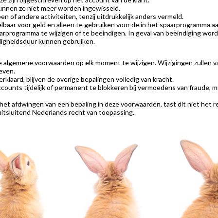
unnen ze niet meer worden ingewisseld.
 of andere activiteiten, tenzij uitdrukkelijk anders vermeld.
sselbaar voor geld en alleen te gebruiken voor de in het spaarprogramma
arprogramma te wijzigen of te beëindigen. In geval van beëindiging wor
ldigheidsduur kunnen gebruiken.
 algemene voorwaarden op elk moment te wijzigen. Wijzigingen zullen va
even.
laard, blijven de overige bepalingen volledig van kracht.
ounts tijdelijk of permanent te blokkeren bij vermoedens van fraude, m
et afdwingen van een bepaling in deze voorwaarden, tast dit niet het r
tsluitend Nederlands recht van toepassing.