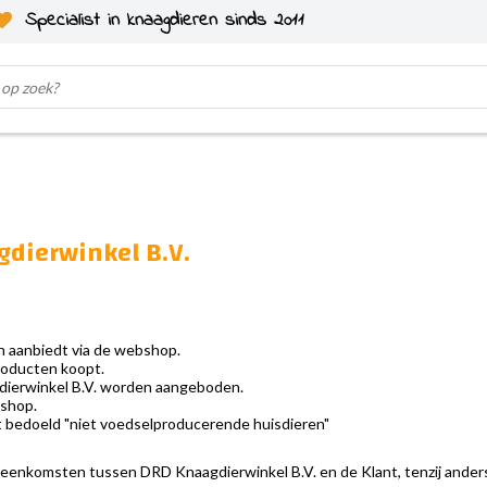
Specialist in knaagdieren sinds 2011
dierwinkel B.V.
n aanbiedt via de webshop.
producten koopt.
dierwinkel B.V. worden aangeboden.
shop.
t bedoeld "niet voedselproducerende huisdieren"
reenkomsten tussen DRD Knaagdierwinkel B.V. en de Klant, tenzij ander