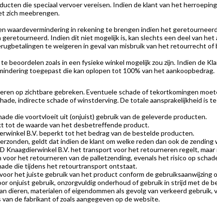
ducten die speciaal vervoer vereisen. Indien de klant van het herroeping
t zich meebrengen.
n waardevermindering in rekening te brengen indien het geretourneerde
 geretourneerd. Indien dit niet mogelijk is, kan slechts een deel van h
rugbetalingen te weigeren in geval van misbruik van het retourrecht of
e beoordelen zoals in een fysieke winkel mogelijk zou zijn. Indien de Kl
rmindering toegepast die kan oplopen tot 100% van het aankoopbedrag.
roleren op zichtbare gebreken. Eventuele schade of tekortkomingen moet
ade, indirecte schade of winstderving. De totale aansprakelijkheid is te 
hade die voortvloeit uit (onjuist) gebruik van de geleverde producten.
kt tot de waarde van het desbetreffende product.
erwinkel B.V. beperkt tot het bedrag van de bestelde producten.
rzonden, geldt dat indien de klant om welke reden dan ook de zending w
D Knaagdierwinkel B.V. het transport voor het retourneren regelt, maar in
voor het retourneren van de palletzending, evenals het risico op schade
hade die tijdens het retourtransport ontstaat.
 voor het juiste gebruik van het product conform de gebruiksaanwijzing
 door onjuist gebruik, onzorgvuldig onderhoud of gebruik in strijd met de
aan dieren, materialen of eigendommen als gevolg van verkeerd gebruik, 
 van de fabrikant of zoals aangegeven op de website.