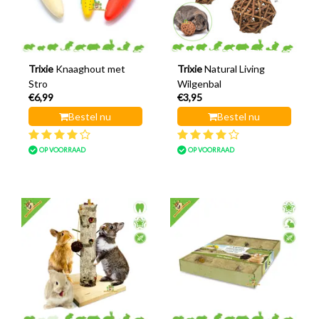
Trixie
Knaaghout met
Trixie
Natural Living
Stro
Wilgenbal
€6,99
€3,95
Bestel nu
Bestel nu
OP VOORRAAD
OP VOORRAAD