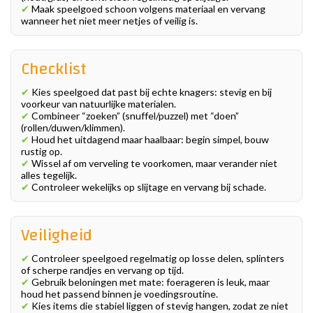
✔
Maak speelgoed schoon volgens materiaal en vervang
wanneer het niet meer netjes of veilig is.
Checklist
✔
Kies speelgoed dat past bij echte knagers: stevig en bij
voorkeur van natuurlijke materialen.
✔
Combineer “zoeken” (snuffel/puzzel) met “doen”
(rollen/duwen/klimmen).
✔
Houd het uitdagend maar haalbaar: begin simpel, bouw
rustig op.
✔
Wissel af om verveling te voorkomen, maar verander niet
alles tegelijk.
✔
Controleer wekelijks op slijtage en vervang bij schade.
Veiligheid
✔
Controleer speelgoed regelmatig op losse delen, splinters
of scherpe randjes en vervang op tijd.
✔
Gebruik beloningen met mate: foerageren is leuk, maar
houd het passend binnen je voedingsroutine.
✔
Kies items die stabiel liggen of stevig hangen, zodat ze niet