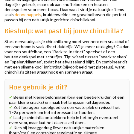
dagelijks gebruik, maar ook aan snuffelboxen en houten
denkspellen voor meer focus. Daarnaast vind je natuurlijke items
zoals
dennenappels
, kruidenweides en grasdoolhoven die perfect
passen bij een natuurlijk ingerichte chinchillakooi.
Kieshulp: wat past bij jouw chinchilla?
Start eenvoudig als je chinchilla nog moet wennen: een snackbal of
een voerboom is vaak direct duidelijk. Wil je meer uitdaging? Ga dan
voor een snuffelbox, een “Back to Instinct” speelset of een
houten denkspel met schuifjes. Tip: wissel tussen “snack zoeken”
en “spelen/klimmen”, zodat het afwisselend blijft. En combineer dit
met een slimme kooi-inrichting (bijvoorbeeld met plateaus), want
chinchilla’s zitten graag hoog en springen graag.
Hoe gebruik je dit?
✔
Begin met kleine beloningen (bijv. een beetje kruiden of een
paar kleine snacks) en maak het langzaam uitdagender.
✔
Zet foerageer speelgoed op een vaste plek en wissel het
1–2x per week om het interessant te houden.
✔
Laat je chinchilla ontdekken: help in het begin eventueel
even voor, maar laat het daarna zelf doen.
✔
Kies bij knaaggedrag liever natuurlijke materialen
(hout/gras) en controleer regelmatig op slijtage.