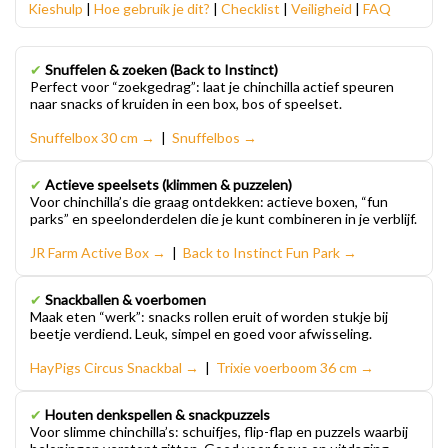
Kieshulp
|
Hoe gebruik je dit?
|
Checklist
|
Veiligheid
|
FAQ
✔
Snuffelen & zoeken (Back to Instinct)
Perfect voor “zoekgedrag”: laat je chinchilla actief speuren
naar snacks of kruiden in een box, bos of speelset.
Snuffelbox 30 cm →
|
Snuffelbos →
✔
Actieve speelsets (klimmen & puzzelen)
Voor chinchilla’s die graag ontdekken: actieve boxen, “fun
parks” en speelonderdelen die je kunt combineren in je verblijf.
JR Farm Active Box →
|
Back to Instinct Fun Park →
✔
Snackballen & voerbomen
Maak eten “werk”: snacks rollen eruit of worden stukje bij
beetje verdiend. Leuk, simpel en goed voor afwisseling.
HayPigs Circus Snackbal →
|
Trixie voerboom 36 cm →
✔
Houten denkspellen & snackpuzzels
Voor slimme chinchilla’s: schuifjes, flip-flap en puzzels waarbij