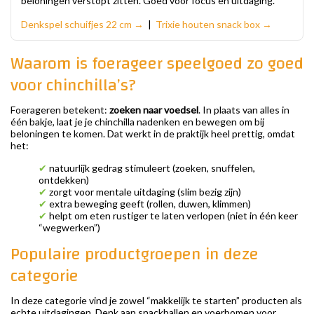
beloningen verstopt zitten. Goed voor focus en uitdaging.
Denkspel schuifjes 22 cm →
|
Trixie houten snack box →
Waarom is foerageer speelgoed zo goed
voor chinchilla’s?
Foerageren betekent:
zoeken naar voedsel
. In plaats van alles in
één bakje, laat je je chinchilla nadenken en bewegen om bij
beloningen te komen. Dat werkt in de praktijk heel prettig, omdat
het:
✔
natuurlijk gedrag stimuleert (zoeken, snuffelen,
ontdekken)
✔
zorgt voor mentale uitdaging (slim bezig zijn)
✔
extra beweging geeft (rollen, duwen, klimmen)
✔
helpt om eten rustiger te laten verlopen (niet in één keer
“wegwerken”)
Populaire productgroepen in deze
categorie
In deze categorie vind je zowel “makkelijk te starten” producten als
echte uitdagingen. Denk aan snackballen en voerbomen voor