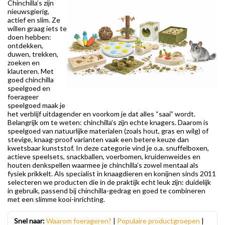
Chinchilla’s zijn
nieuwsgierig,
actief en slim. Ze
willen graag iets te
doen hebben:
ontdekken,
duwen, trekken,
zoeken en
klauteren. Met
goed chinchilla
speelgoed en
foerageer
speelgoed maak je
het verblijf uitdagender en voorkom je dat alles “saai” wordt.
Belangrijk om te weten: chinchilla’s zijn echte knagers. Daarom is
speelgoed van natuurlijke materialen (zoals hout, gras en wilg) of
stevige, knaag-proof varianten vaak een betere keuze dan
kwetsbaar kunststof. In deze categorie vind je o.a. snuffelboxen,
actieve speelsets, snackballen, voerbomen, kruidenweides en
houten denkspellen waarmee je chinchilla’s zowel mentaal als
fysiek prikkelt. Als specialist in knaagdieren en konijnen sinds 2011
selecteren we producten die in de praktijk echt leuk zijn: duidelijk
in gebruik, passend bij chinchilla-gedrag en goed te combineren
met een slimme kooi-inrichting.
Snel naar:
Waarom foerageren?
|
Populaire productgroepen
|