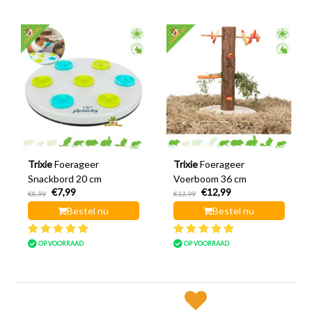
Trixie
Foerageer
Trixie
Foerageer
Snackbord 20 cm
Voerboom 36 cm
€7,99
€12,99
€8,99
€13,99
Bestel nu
Bestel nu
OP VOORRAAD
OP VOORRAAD