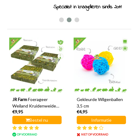
Specialist in knaagdieren sinds 2011
JR Farm
Foerageer
Gekleurde Wilgenballen
Weiland Kruidenweide
3,5 cm
€9,95
€4,95
30 cm
Bestel nu
Informatie
OP VOORRAAD
NIET OP VOORRAAD