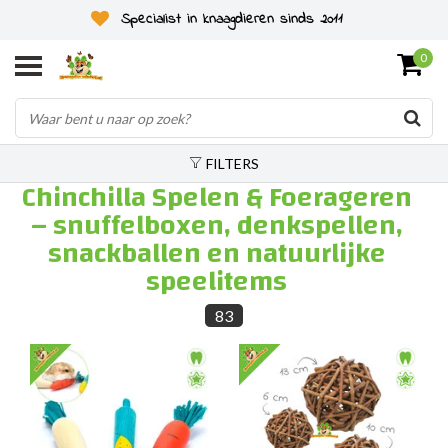
Specialist in knaagdieren sinds 2011
0
FILTERS
Chinchilla Spelen & Foerageren
– snuffelboxen, denkspellen,
snackballen en natuurlijke
speelitems
83