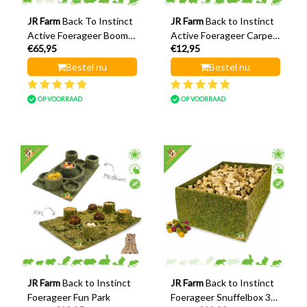
JR Farm
Back To Instinct
JR Farm
Back to Instinct
Active Foerageer Boom
Active Foerageer Carpet
€65,95
€12,95
58 cm
30 cm
Bestel nu
Bestel nu
OP VOORRAAD
OP VOORRAAD
JR Farm
Back to Instinct
JR Farm
Back to Instinct
Foerageer Fun Park
Foerageer Snuffelbox 30