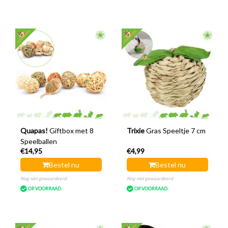
Quapas!
Giftbox met 8
Trixie
Gras Speeltje 7 cm
Speelballen
€14,95
€4,99
Bestel nu
Bestel nu
Nog niet gewaardeerd
Nog niet gewaardeerd
OP VOORRAAD
OP VOORRAAD