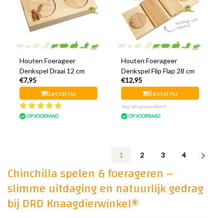
Houten Foerageer
Houten Foerageer
Denkspel Draai 12 cm
Denkspel Flip Flap 28 cm
€7,95
€12,95
Bestel nu
Bestel nu
Nog niet gewaardeerd
OP VOORRAAD
OP VOORRAAD
1
2
3
4
Chinchilla spelen & foerageren –
slimme uitdaging en natuurlijk gedrag
bij DRD Knaagdierwinkel®