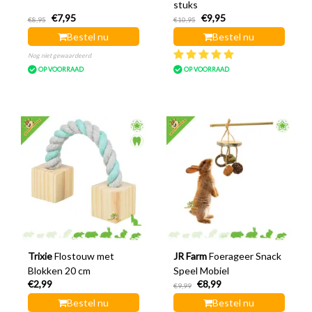
stuks
€7,95
€9,95
€8,95
€10,95
Bestel nu
Bestel nu
Nog niet gewaardeerd
OP VOORRAAD
OP VOORRAAD
Trixie
Flostouw met
JR Farm
Foerageer Snack
Blokken 20 cm
Speel Mobiel
€2,99
€8,99
€9,99
Bestel nu
Bestel nu