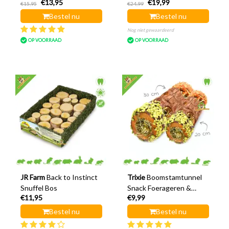
€13,95
€19,99
cm
€15,95
€24,99
Bestel nu
Bestel nu
Nog niet gewaardeerd
OP VOORRAAD
OP VOORRAAD
JR Farm
Back to Instinct
Trixie
Boomstamtunnel
Snuffel Bos
Snack Foerageren &
€11,95
€9,99
Knagen
Bestel nu
Bestel nu