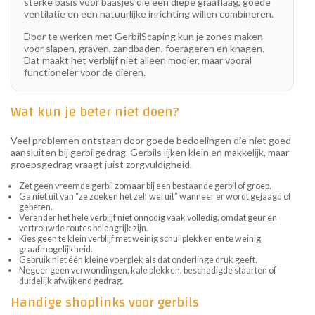
sterke basis voor baasjes die een diepe graaflaag, goede
ventilatie en een natuurlijke inrichting willen combineren.
Door te werken met GerbilScaping kun je zones maken
voor slapen, graven, zandbaden, foerageren en knagen.
Dat maakt het verblijf niet alleen mooier, maar vooral
functioneler voor de dieren.
Wat kun je beter niet doen?
Veel problemen ontstaan door goede bedoelingen die niet goed
aansluiten bij gerbilgedrag. Gerbils lijken klein en makkelijk, maar
groepsgedrag vraagt juist zorgvuldigheid.
Zet geen vreemde gerbil zomaar bij een bestaande gerbil of groep.
Ga niet uit van “ze zoeken het zelf wel uit” wanneer er wordt gejaagd of
gebeten.
Verander het hele verblijf niet onnodig vaak volledig, omdat geur en
vertrouwde routes belangrijk zijn.
Kies geen te klein verblijf met weinig schuilplekken en te weinig
graafmogelijkheid.
Gebruik niet één kleine voerplek als dat onderlinge druk geeft.
Negeer geen verwondingen, kale plekken, beschadigde staarten of
duidelijk afwijkend gedrag.
Handige shoplinks voor gerbils