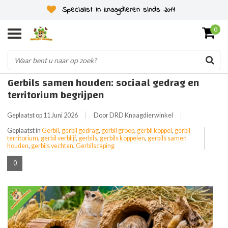
Specialist in knaagdieren sinds 2011
0
Gerbils samen houden: sociaal gedrag en
territorium begrijpen
Geplaatst op
11 Juni 2026
Door DRD Knaagdierwinkel
Geplaatst in
Gerbil
,
gerbil gedrag
,
gerbil groep
,
gerbil koppel
,
gerbil
territorium
,
gerbil verblijf
,
gerbils
,
gerbils koppelen
,
gerbils samen
houden
,
gerbils vechten
,
Gerbilscaping
0