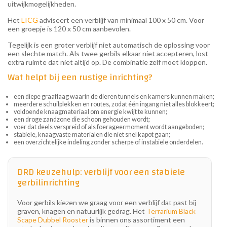
uitwijkmogelijkheden.
Het
LICG
adviseert een verblijf van minimaal 100 x 50 cm. Voor
een groepje is 120 x 50 cm aanbevolen.
Tegelijk is een groter verblijf niet automatisch de oplossing voor
een slechte match. Als twee gerbils elkaar niet accepteren, lost
extra ruimte dat niet altijd op. De combinatie zelf moet kloppen.
Wat helpt bij een rustige inrichting?
een diepe graaflaag waarin de dieren tunnels en kamers kunnen maken;
meerdere schuilplekken en routes, zodat één ingang niet alles blokkeert;
voldoende knaagmateriaal om energie kwijt te kunnen;
een droge zandzone die schoon gehouden wordt;
voer dat deels verspreid of als foerageermoment wordt aangeboden;
stabiele, knaagvaste materialen die niet snel kapot gaan;
een overzichtelijke indeling zonder scherpe of instabiele onderdelen.
DRD keuzehulp: verblijf voor een stabiele
gerbilinrichting
Voor gerbils kiezen we graag voor een verblijf dat past bij
graven, knagen en natuurlijk gedrag. Het
Terrarium Black
Scape Dubbel Rooster
is binnen ons assortiment een