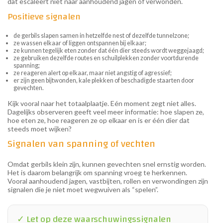
dat escaleert niet naar aanhoudend jagen of verwonden.
Positieve signalen
de gerbils slapen samen in hetzelfde nest of dezelfde tunnelzone;
ze wassen elkaar of liggen ontspannen bij elkaar;
ze kunnen tegelijk eten zonder dat één dier steeds wordt weggejaagd;
ze gebruiken dezelfde routes en schuilplekken zonder voortdurende
spanning;
ze reageren alert op elkaar, maar niet angstig of agressief;
er zijn geen bijtwonden, kale plekken of beschadigde staarten door
gevechten.
Kijk vooral naar het totaalplaatje. Eén moment zegt niet alles.
Dagelijks observeren geeft veel meer informatie: hoe slapen ze,
hoe eten ze, hoe reageren ze op elkaar en is er één dier dat
steeds moet wijken?
Signalen van spanning of vechten
Omdat gerbils klein zijn, kunnen gevechten snel ernstig worden.
Het is daarom belangrijk om spanning vroeg te herkennen.
Vooral aanhoudend jagen, vastbijten, rollen en verwondingen zijn
signalen die je niet moet wegwuiven als “spelen”.
✓ Let op deze waarschuwingssignalen