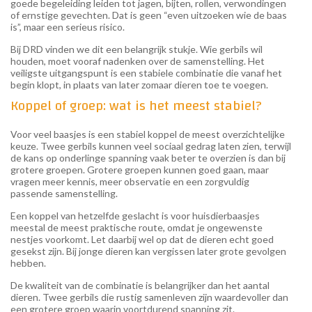
goede begeleiding leiden tot jagen, bijten, rollen, verwondingen
of ernstige gevechten. Dat is geen “even uitzoeken wie de baas
is”, maar een serieus risico.
Bij DRD vinden we dit een belangrijk stukje. Wie gerbils wil
houden, moet vooraf nadenken over de samenstelling. Het
veiligste uitgangspunt is een stabiele combinatie die vanaf het
begin klopt, in plaats van later zomaar dieren toe te voegen.
Koppel of groep: wat is het meest stabiel?
Voor veel baasjes is een stabiel koppel de meest overzichtelijke
keuze. Twee gerbils kunnen veel sociaal gedrag laten zien, terwijl
de kans op onderlinge spanning vaak beter te overzien is dan bij
grotere groepen. Grotere groepen kunnen goed gaan, maar
vragen meer kennis, meer observatie en een zorgvuldig
passende samenstelling.
Een koppel van hetzelfde geslacht is voor huisdierbaasjes
meestal de meest praktische route, omdat je ongewenste
nestjes voorkomt. Let daarbij wel op dat de dieren echt goed
gesekst zijn. Bij jonge dieren kan vergissen later grote gevolgen
hebben.
De kwaliteit van de combinatie is belangrijker dan het aantal
dieren. Twee gerbils die rustig samenleven zijn waardevoller dan
een grotere groep waarin voortdurend spanning zit.