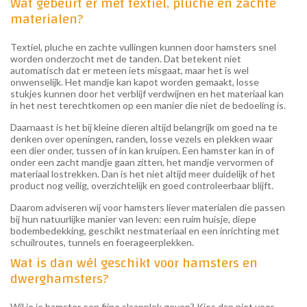
Wat gebeurt er met textiel, pluche en zachte
materialen?
Textiel, pluche en zachte vullingen kunnen door hamsters snel
worden onderzocht met de tanden. Dat betekent niet
automatisch dat er meteen iets misgaat, maar het is wel
onwenselijk. Het mandje kan kapot worden gemaakt, losse
stukjes kunnen door het verblijf verdwijnen en het materiaal kan
in het nest terechtkomen op een manier die niet de bedoeling is.
Daarnaast is het bij kleine dieren altijd belangrijk om goed na te
denken over openingen, randen, losse vezels en plekken waar
een dier onder, tussen of in kan kruipen. Een hamster kan in of
onder een zacht mandje gaan zitten, het mandje vervormen of
materiaal lostrekken. Dan is het niet altijd meer duidelijk of het
product nog veilig, overzichtelijk en goed controleerbaar blijft.
Daarom adviseren wij voor hamsters liever materialen die passen
bij hun natuurlijke manier van leven: een ruim huisje, diepe
bodembedekking, geschikt nestmateriaal en een inrichting met
schuilroutes, tunnels en foerageerplekken.
Wat is dan wél geschikt voor hamsters en
dwerghamsters?
Wil je je hamster een fijne slaapplek geven? Kies dan niet voor