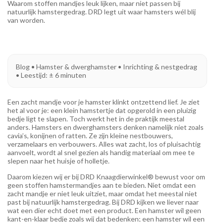
Waarom stoffen mandjes leuk lijken, maar niet passen bij
natuurlijk hamstergedrag. DRD legt uit waar hamsters wél blij
van worden.
Blog • Hamster & dwerghamster • Inrichting & nestgedrag
• Leestijd: ± 6 minuten
Een zacht mandje voor je hamster klinkt ontzettend lief. Je ziet
het al voor je: een klein hamstertje dat opgerold in een pluizig
bedje ligt te slapen. Toch werkt het in de praktijk meestal
anders. Hamsters en dwerghamsters denken namelijk niet zoals
cavia’s, konijnen of ratten. Ze zijn kleine nestbouwers,
verzamelaars en verbouwers. Alles wat zacht, los of pluisachtig
aanvoelt, wordt al snel gezien als handig materiaal om mee te
slepen naar het huisje of holletje.
Daarom kiezen wij er bij DRD Knaagdierwinkel® bewust voor om
geen stoffen hamstermandjes aan te bieden. Niet omdat een
zacht mandje er niet leuk uitziet, maar omdat het meestal niet
past bij natuurlijk hamstergedrag. Bij DRD kijken we liever naar
wat een dier echt doet met een product. Een hamster wil geen
kant-en-klaar bedje zoals wij dat bedenken; een hamster wil een