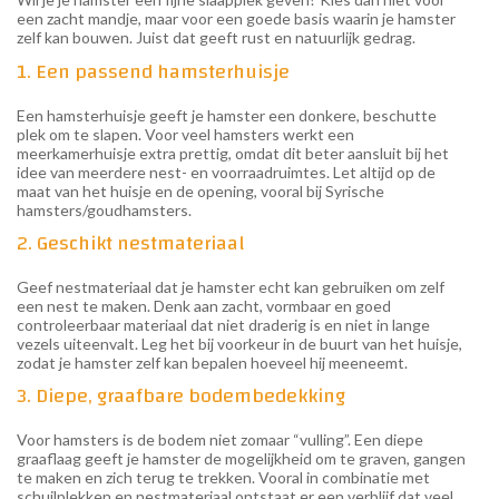
een zacht mandje, maar voor een goede basis waarin je hamster
zelf kan bouwen. Juist dat geeft rust en natuurlijk gedrag.
1. Een passend hamsterhuisje
Een hamsterhuisje geeft je hamster een donkere, beschutte
plek om te slapen. Voor veel hamsters werkt een
meerkamerhuisje extra prettig, omdat dit beter aansluit bij het
idee van meerdere nest- en voorraadruimtes. Let altijd op de
maat van het huisje en de opening, vooral bij Syrische
hamsters/goudhamsters.
2. Geschikt nestmateriaal
Geef nestmateriaal dat je hamster echt kan gebruiken om zelf
een nest te maken. Denk aan zacht, vormbaar en goed
controleerbaar materiaal dat niet draderig is en niet in lange
vezels uiteenvalt. Leg het bij voorkeur in de buurt van het huisje,
zodat je hamster zelf kan bepalen hoeveel hij meeneemt.
3. Diepe, graafbare bodembedekking
Voor hamsters is de bodem niet zomaar “vulling”. Een diepe
graaflaag geeft je hamster de mogelijkheid om te graven, gangen
te maken en zich terug te trekken. Vooral in combinatie met
schuilplekken en nestmateriaal ontstaat er een verblijf dat veel