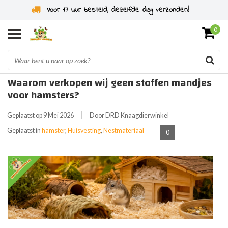
Specialist in knaagdieren sinds 2011
0
Waarom verkopen wij geen stoffen mandjes
voor hamsters?
Geplaatst op
9 Mei 2026
Door DRD Knaagdierwinkel
Geplaatst in
hamster
,
Huisvesting
,
Nestmateriaal
0