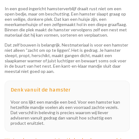
In een goed ingericht hamsterverblijf draait rust niet om een
open bedje, maar om beschutting. Een hamster slaapt graag op
een veilige, donkere plek. Dat kan een huisje zijn, een
meerkamerhuisje of een zelfgemaakt hol in een diepe graaflaag.
Binnen die plek maakt de hamster vervolgens zelf een nest met
materiaal dat hij kan vormen, sorteren en verplaatsen.
Dat zelf bouwen is belangrijk. Nestmateriaal is voor een hamster
niet alleen “zacht om op te liggen”. Het is gedrag. Je hamster
sleept, propt, herschikt, maakt gangen dicht, maakt een
slaapkamer warmer of juist luchtiger en bewaart soms ook voer
in de buurt van het nest. Een kant-en-klaar mandje sluit daar
meestal niet goed op aan.
Denk vanuit de hamster
Voor ons lijkt een mandje een bed. Voor een hamster kan
hetzelfde mandje voelen als een voorraad zachte vezels.
Dat verschil in beleving is precies waarom wij liever
adviseren vanuit gedrag dan vanuit hoe schattig een
product eruitziet.