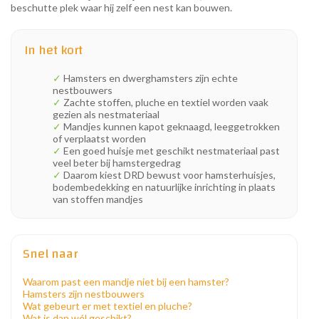
beschutte plek waar hij zelf een nest kan bouwen.
In het kort
✓
Hamsters en dwerghamsters zijn echte
nestbouwers
✓
Zachte stoffen, pluche en textiel worden vaak
gezien als nestmateriaal
✓
Mandjes kunnen kapot geknaagd, leeggetrokken
of verplaatst worden
✓
Een goed huisje met geschikt nestmateriaal past
veel beter bij hamstergedrag
✓
Daarom kiest DRD bewust voor hamsterhuisjes,
bodembedekking en natuurlijke inrichting in plaats
van stoffen mandjes
Snel naar
Waarom past een mandje niet bij een hamster?
Hamsters zijn nestbouwers
Wat gebeurt er met textiel en pluche?
Wat is dan wél geschikt?