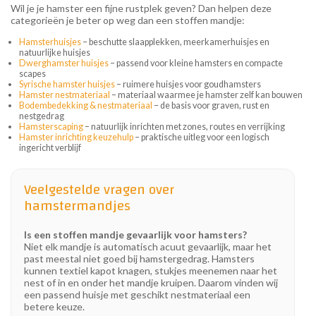
Wil je je hamster een fijne rustplek geven? Dan helpen deze
categorieën je beter op weg dan een stoffen mandje:
Hamsterhuisjes
– beschutte slaapplekken, meerkamerhuisjes en
natuurlijke huisjes
Dwerghamster huisjes
– passend voor kleine hamsters en compacte
scapes
Syrische hamster huisjes
– ruimere huisjes voor goudhamsters
Hamster nestmateriaal
– materiaal waarmee je hamster zelf kan bouwen
Bodembedekking & nestmateriaal
– de basis voor graven, rust en
nestgedrag
Hamsterscaping
– natuurlijk inrichten met zones, routes en verrijking
Hamster inrichting keuzehulp
– praktische uitleg voor een logisch
ingericht verblijf
Veelgestelde vragen over
hamstermandjes
Is een stoffen mandje gevaarlijk voor hamsters?
Niet elk mandje is automatisch acuut gevaarlijk, maar het
past meestal niet goed bij hamstergedrag. Hamsters
kunnen textiel kapot knagen, stukjes meenemen naar het
nest of in en onder het mandje kruipen. Daarom vinden wij
een passend huisje met geschikt nestmateriaal een
betere keuze.