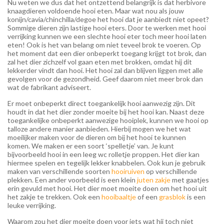
Nu weten we dus dat het ontzettend belangrijk is dat herbivore
knaagdieren voldoende hooi eten. Maar wat nou als jouw
konijn/cavia/chinchilla/degoe het hooi dat je aanbiedt niet opeet?
Sommige dieren zijn lastige hooi eters. Door te werken met hooi
verrijking kunnen we een slechte hooi eter toch meer hooi laten
eten! Ook is het van belang om niet teveel brok te voeren. Op
het moment dat een dier onbeperkt toegang krijgt tot brok, dan
zal het dier zichzelf vol gaan eten met brokken, omdat hij dit
lekkerder vindt dan hooi. Het hooi zal dan blijven liggen met alle
gevolgen voor de gezondheid. Geef daarom niet meer brok dan
wat de fabrikant adviseert.
Er moet onbeperkt direct toegankelijk hooi aanwezig zijn. Dit
houdt in dat het dier zonder moeite bij het hooi kan. Naast deze
toegankelijke onbeperkt aanwezige hooiplek, kunnen we hooi op
talloze andere manier aanbieden. Hierbij mogen we het wat
moeilijker maken voor de dieren om bij het hooi te kunnen
komen. We maken er een soort ‘spelletje’ van. Je kunt
bijvoorbeeld hooi in een leeg wc rolletje proppen. Het dier kan
hiermee spelen en tegelijk lekker knabbelen. Ook kun je gebruik
maken van verschillende soorten
hooiruiven
op verschillende
plekken. Een ander voorbeeld is een klein
juten zakje
met gaatjes
erin gevuld met hooi. Het dier moet moeite doen om het hooi uit
het zakje te trekken. Ook een
hooibaaltje
of een
grasblok
is een
leuke verrijking.
Waarom zou het dier moeite doen voor iets wat hij toch niet