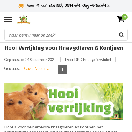
Voor 17 uur besteld, dezelfde dag verzonden!
0
Hooi Verrijking voor Knaagdieren & Konijnen
Geplaatst op
24 September 2021
Door DRD Knaagdierwinkel
Geplaatst in
Cavia
,
Voeding
1
Hooi is voor de herbivore knaagdieren en konijnen het
belangrijkste onderdeel van het dieet. Daarom vonden wij het