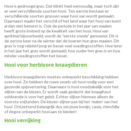
Hooi is gedroogd gras. Dat klinkt heel eenvoudig, maar toch zijn
er veel verschillende soorten hooi. Ten eerste bestaan er
verschillende soorten grassen waar hooi van wordt gemaakt.
Daarnaast maakt het verschil of het land waar het hooi van komt
al dan niet bemest is. Ook de periode in het jaar van maaien
heeft grote invloed op de kwaliteit van het hooi. Hooi van
april/mei bijvoorbeeld, wordt de "eerste snede" genoemd. Dit is
de eerste keer na de winter dat de boeren hun gras maaien. Dit
gras is nog relatief jong en bevat veel voedingsstoffen. Hoe later
in het jaar het gras wordt gemaaid, hoe ouder het gras is en hoe
minder voedingsstoffen het bevat.
Hooi voor herbivore knaagdieren
Herbivore knaagdieren moeten onbeperkt beschikking hebben
over hooi. Ze hebben de ruwe vezels uit hooi nodig voor een
gezonde spijsvertering. Daarnaast is hooi noodzakelijk voor het
slijten van de kiezen. Er wordt vaak gedacht dat knaaghout
voldoende is voor het gebit. Echter slijten hiermee alleen de
voorste snijtanden. De kiezen slijten pas bij het ‘malen’ van het
hooi. Ontzettend belangrijk dus om jouw konijn, cavia, chinchilla
of degoe onbeperkt hooi aan te bieden!
Hooi verrijking