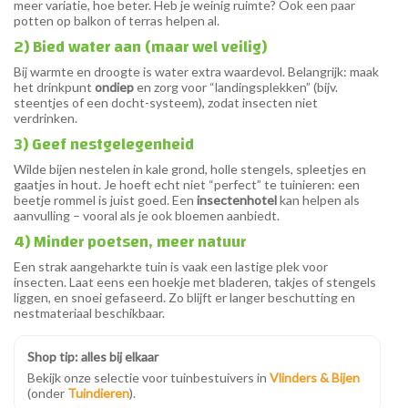
meer variatie, hoe beter. Heb je weinig ruimte? Ook een paar
potten op balkon of terras helpen al.
2) Bied water aan (maar wel veilig)
Bij warmte en droogte is water extra waardevol. Belangrijk: maak
het drinkpunt
ondiep
en zorg voor “landingsplekken” (bijv.
steentjes of een docht-systeem), zodat insecten niet
verdrinken.
3) Geef nestgelegenheid
Wilde bijen nestelen in kale grond, holle stengels, spleetjes en
gaatjes in hout. Je hoeft echt niet “perfect” te tuinieren: een
beetje rommel is juist goed. Een
insectenhotel
kan helpen als
aanvulling – vooral als je ook bloemen aanbiedt.
4) Minder poetsen, meer natuur
Een strak aangeharkte tuin is vaak een lastige plek voor
insecten. Laat eens een hoekje met bladeren, takjes of stengels
liggen, en snoei gefaseerd. Zo blijft er langer beschutting en
nestmateriaal beschikbaar.
Shop tip: alles bij elkaar
Bekijk onze selectie voor tuinbestuivers in
Vlinders & Bijen
(onder
Tuindieren
).