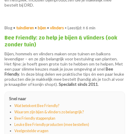
bestelt bij DRD.
Blog •
tuindieren
•
bijen
•
vlinders
•
Leestijd: ± 6 min
Bee Friendly: zo help je bijen & vlinders (ook
zonder tuin)
Bijen, hommels en vlinders maken onze tuinen en balkons
levendiger – en ze zijn belangrijk voor bestuiving van planten.
Het fijne: je hoeft geen grote tuin te hebben om te helpen. Met
een paar slimme keuzes maak je jouw omgeving al snel
Bee
Friendly
. In deze blog delen we praktische tips én een paar leuke
producten die je makkelijk mee bestelt (handig als je toch al voor
je knaagdier of konijn shopt).
Specialist sinds 2011
.
Snel naar
Wat betekent Bee Friendly?
Waarom zijn bijen & vlinders zo belangrijk?
Bee Friendly stappenplan
Leuke Bee Friendly producten (mee bestellen)
Veelgestelde vragen