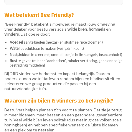
Wat betekent Bee Friendly?
“Bee Friendly” betekent simpelweg: je maakt jouw omgeving
vriendelijker voor bestuivers zoals
wilde bijen
,
hommels
en
vlinders
. Dat doe je door:
Voedsel
aan te bieden (nectar- en stuifmeelrijke bloemen)
Water
beschikbaar te maken (veilig drinkpunt)
Nestplekken
te creëren (rommelhoekje, holle stengels, insectenhotel)
Rust
te geven (minder “aanharken”, minder verstoring, geen onnodige
bestrijdingsmiddelen)
Bij DRD vinden we herkomst en impact belangrijk. Daarom
ondersteunen we initiatieven rondom bijen en biodiversiteit en
selecteren we graag producten die passen bij een
natuurvriendelijke tuin.
Waarom zijn bijen & vlinders zo belangrijk?
Bestuivers helpen planten zich voort te planten. Dat zie je terug
in meer bloemen, meer bessen en een gezondere, gevarieerdere
tuin. Veel wilde bijen leven solitair (dus niet in grote volken zoals
honingbijen) en hebben specifieke wensen: de juiste bloemen
én een plek om te nestelen.