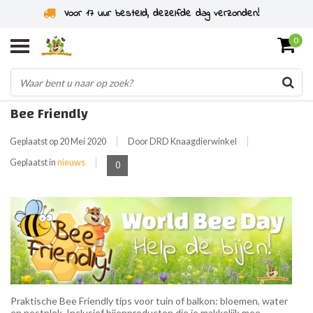
Specialist in knaagdieren sinds 2011
0
Bee Friendly
Geplaatst op
20 Mei 2020
Door DRD Knaagdierwinkel
Geplaatst in
nieuws
0
Praktische Bee Friendly tips voor tuin of balkon: bloemen, water
en nestplek. Inclusief bijenproducten die je makkelijk mee