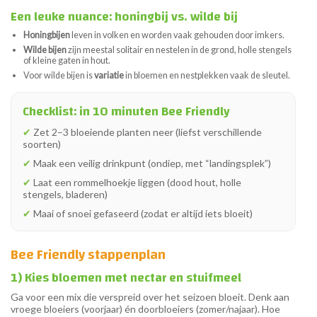
Een leuke nuance: honingbij vs. wilde bij
Honingbijen
leven in volken en worden vaak gehouden door imkers.
Wilde bijen
zijn meestal solitair en nestelen in de grond, holle stengels
of kleine gaten in hout.
Voor wilde bijen is
variatie
in bloemen en nestplekken vaak de sleutel.
Checklist: in 10 minuten Bee Friendly
✔
Zet 2–3 bloeiende planten neer (liefst verschillende
soorten)
✔
Maak een veilig drinkpunt (ondiep, met “landingsplek”)
✔
Laat een rommelhoekje liggen (dood hout, holle
stengels, bladeren)
✔
Maai of snoei gefaseerd (zodat er altijd iets bloeit)
Bee Friendly stappenplan
1) Kies bloemen met nectar en stuifmeel
Ga voor een mix die verspreid over het seizoen bloeit. Denk aan
vroege bloeiers (voorjaar) én doorbloeiers (zomer/najaar). Hoe