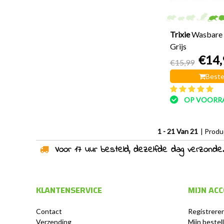
Trixie
Wasbare 
Grijs
€14,
€15,99
Beste
OP VOORR
1 - 21 Van 21
| Prod
Voor 17 uur besteld, dezelfde dag verzonden!
KLANTENSERVICE
MIJN AC
Contact
Registrere
Verzending
Mijn bestel