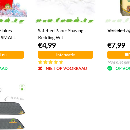
Flakes
Safebed Paper Shavings
Versele-La
r SMALL
Bedding Wit
€4,99
€7,99
l nu
Informatie
Nog niet ge
AAD
NIET OP VOORRAAD
OP VO