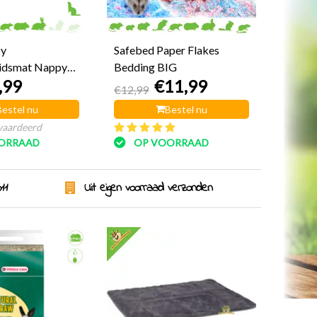
py
Safebed Paper Flakes
eidsmat Nappy
Bedding BIG
,99
€11,99
€12,99
Bestel nu
Bestel nu
waardeerd
ORRAAD
OP VOORRAAD
11
Uit eigen voorraad verzonden