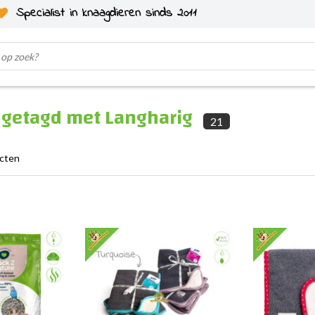
Specialist in knaagdieren sinds 2011
 getagd met Langharig
21
ucten