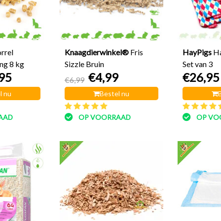
rrel
Knaagdierwinkel®
Fris
HayPigs
Ha
g 8 kg
Sizzle Bruin
Set van 3
95
€4,99
€26,95
€6,99
l nu
Bestel nu
AAD
OP VOORRAAD
OP VO