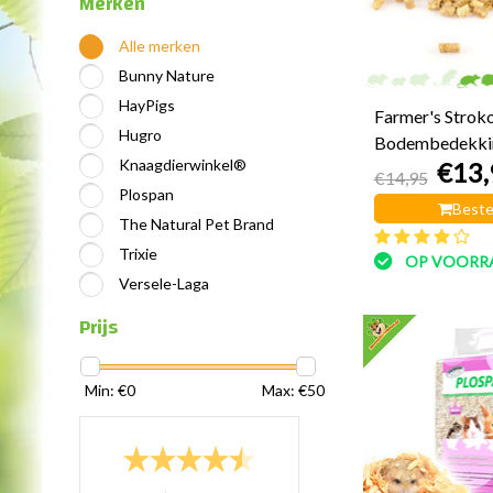
Merken
Alle merken
Bunny Nature
HayPigs
Farmer's Stroko
Hugro
Bodembedekkin
Knaagdierwinkel®
€13,
€14,95
Plospan
Beste
The Natural Pet Brand
Trixie
OP VOORR
Versele-Laga
Prijs
Min: €
0
Max: €
50