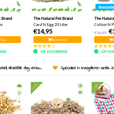
Bestsell
t Brand
The Natural Pet Brand
The Natura
ix
Card N Egg 20 Liter
Cotton N P
€14,95
€
Katoenkorr
€16,95
l nu
Bestel nu
AAD
OP VOORRAAD
OP VO
eld, dezelfde dag verzonden!
Specialist in knaagdieren sinds 20