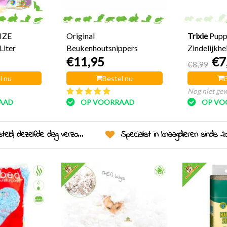
IZE
Original
Trixie
Pup
Liter
Beukenhoutsnippers
Zindelijkh
€11,95
€7
Plasmat
€8,99
l nu
Bestel nu
Nog niet ge
AAD
OP VOORRAAD
OP VO
eld, dezelfde dag verzonden!
Specialist in knaagdieren sinds 20