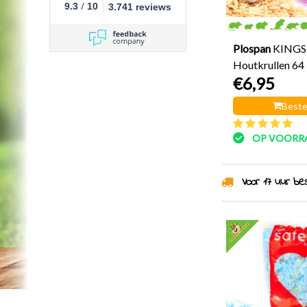
/
9.3
10
3.741 reviews
Plospan
KINGS
Houtkrullen 64 
€6,95
Beste
OP VOORR
Voor 17 uur best