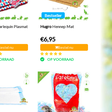
Bestseller
rlequin Plasmat
Hugro
Hennep Mat
€6,95
Bestel nu
Bestel nu
ORRAAD
OP VOORRAAD