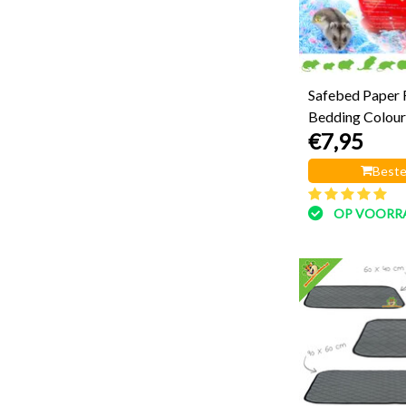
Safebed Paper 
Bedding Colou
€7,95
Beste
OP VOORR