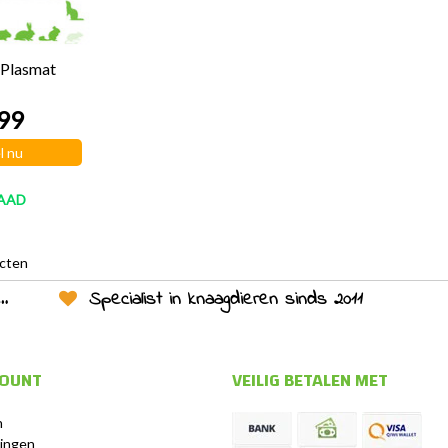
Plasmat
99
l nu
AAD
ucten
Specialist in knaagdieren sinds 2011
COUNT
VEILIG BETALEN MET
n
lingen