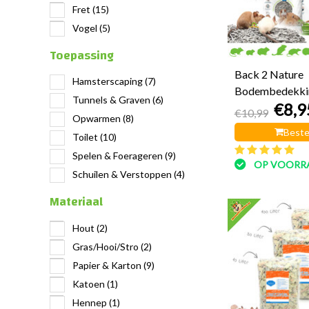
Fret
(15)
Vogel
(5)
Toepassing
Back 2 Nature
Hamsterscaping
(7)
Bodembedekki
Tunnels & Graven
(6)
€8,9
€10,99
Opwarmen
(8)
Beste
Toilet
(10)
Spelen & Foerageren
(9)
OP VOORR
Schuilen & Verstoppen
(4)
Materiaal
Hout
(2)
Gras/Hooi/Stro
(2)
Papier & Karton
(9)
Katoen
(1)
Hennep
(1)