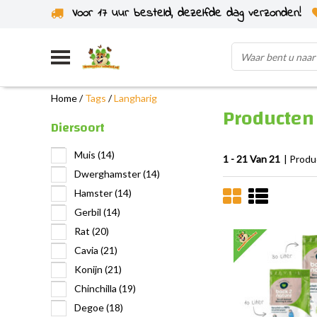
Voor 17 uur besteld, dezelfde dag verzonden!
Uit eigen voorraad verzonden
Home
/
Tags
/
Langharig
Producten
Diersoort
Muis
(14)
1 - 21 Van 21
| Prod
Dwerghamster
(14)
Hamster
(14)
Gerbil
(14)
Rat
(20)
Cavia
(21)
Konijn
(21)
Chinchilla
(19)
Degoe
(18)