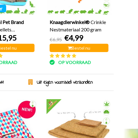
er
l Pet Brand
Knaagdierwinkel®
Crinkle
ellets
Nestmateriaal 200 gram
15,95
€4,99
el
€6,95
Bestel nu
Bestel nu
ORRAAD
OP VOORRAAD
11
Uit eigen voorraad verzonden