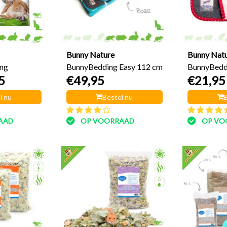
Bunny Nature
Bunny Nat
ng
BunnyBedding Easy 112 cm
BunnyBeddi
5
€49,95
€21,95
48 cm
l nu
Bestel nu
AAD
OP VOORRAAD
OP VO