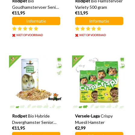
Rodipet
Bio
Rodipet
Bio Hamstervoer
Goudhamstervoer Senior
Variety 500 gram
€11,95
€11,95
500 gram
Informatie
Informatie
NIET OP VOORRAAD
NIET OP VOORRAAD
Rodipet
Bio Hybride
Versele-Laga
Crispy
Dwerghamster Senior
Muesli Hamster
€11,95
€2,99
500 gram