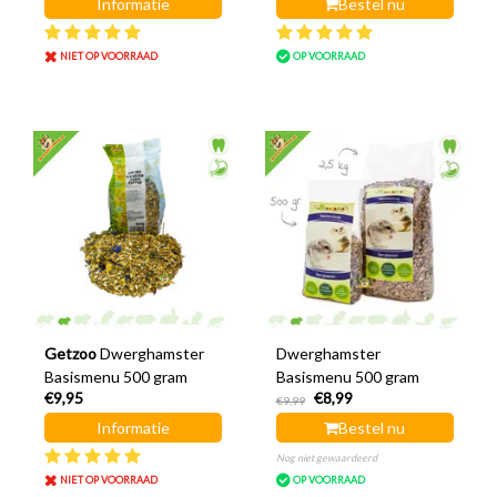
Informatie
Bestel nu
NIET OP VOORRAAD
OP VOORRAAD
Getzoo
Dwerghamster
Dwerghamster
Basismenu 500 gram
Basismenu 500 gram
€9,95
€8,99
€9,99
Informatie
Bestel nu
Nog niet gewaardeerd
NIET OP VOORRAAD
OP VOORRAAD