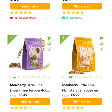
Informatie
Bestel nu
NIET OP VOORRAAD
OP VOORRAAD
Mealberry
Little One
Mealberry
Little One
Dwerghamstervoer 400
Hamstervoer 900 gram
€3,49
€4,99
gram
€5,95
€5,99
Bestel nu
Bestel nu