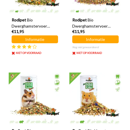
Rodipet
Bio
Rodipet
Bio
Dwerghamstervoer
Dwerghamstervoer
€11,95
€11,95
Senior 500 gram
Variety 500 gram
Informatie
Informatie
Nog niet gewaardeerd
NIET OP VOORRAAD
NIET OP VOORRAAD