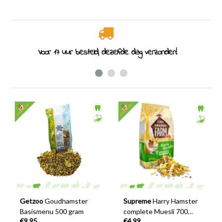
Voor 17 uur besteld, dezelfde dag verzonden!
Getzoo
Goudhamster
Supreme
Harry Hamster
Basismenu 500 gram
complete Muesli 700
€9,95
€4,99
gram Hamstervoer