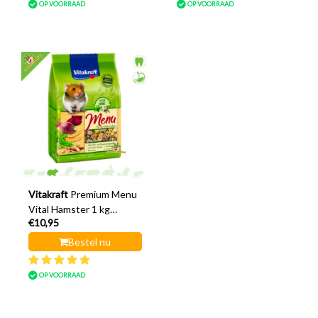
OP VOORRAAD
OP VOORRAAD
Vitakraft
Premium Menu
Vital Hamster 1 kg
€10,95
Hamstervoer
Bestel nu
OP VOORRAAD