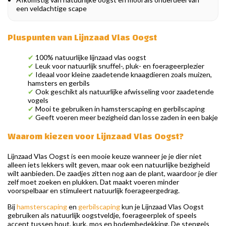
een veldachtige scape
Pluspunten van Lijnzaad Vlas Oogst
✔
100% natuurlijke lijnzaad vlas oogst
✔
Leuk voor natuurlijk snuffel-, pluk- en foerageerplezier
✔
Ideaal voor kleine zaadetende knaagdieren zoals muizen,
hamsters en gerbils
✔
Ook geschikt als natuurlijke afwisseling voor zaadetende
vogels
✔
Mooi te gebruiken in hamsterscaping en gerbilscaping
✔
Geeft voeren meer bezigheid dan losse zaden in een bakje
Waarom kiezen voor Lijnzaad Vlas Oogst?
Lijnzaad Vlas Oogst is een mooie keuze wanneer je je dier niet
alleen iets lekkers wilt geven, maar ook een natuurlijke bezigheid
wilt aanbieden. De zaadjes zitten nog aan de plant, waardoor je dier
zelf moet zoeken en plukken. Dat maakt voeren minder
voorspelbaar en stimuleert natuurlijk foerageergedrag.
Bij
hamsterscaping
en
gerbilscaping
kun je Lijnzaad Vlas Oogst
gebruiken als natuurlijk oogstveldje, foerageerplek of speels
accent tussen hout, kurk, mos en bodembedekking. De stengels