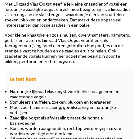
Met Lijnzaad Vlas Oogst geef je je kleine knaagdier of vogel een
natuurlijke zaadrijke oogst om zelf mee bezig te zijn. De lijnzaadjes
zitten nog aan de vlasstengels, waardoor je dier kan snuffelen,
zoeken, plukken en onderzoeken. Dat maakt deze oogst veel
interessanter dan losse zaadjes in een bakje.
Voor kleine knaagdieren zoals muizen, dwerghamsters, hamsters,
gerbils en ratten is Lijnzaad Vlas Oogst vooral leuk als
foerageerverrijking. Veel dieren gebruiken hun pootjes om de
stengels vast te houden en de zaadjes eruit te halen. Ook
zaadetende vogels kunnen hier actief mee bezig zijn door te
pikken, peuteren en zelf te oogsten.
In het kort
Natuurlijke lijnzaad vlas oogst voor kleine knaagdieren en
zaadetende vogels
Stimuleert snuffelen, zoeken, plukken en foerageren
Mooi voor hamsterscaping, gerbilscaping en natuurlijke
verblijven
Zaadrijke oogst als afwisseling naast de normale
basisvoeding
Kan los worden aangeboden, rechtop worden geplaatst of
worden bevestigd met een klem
Afkomstig van natuurlijke oogst en mooi als onderdeel van