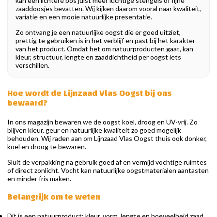
kan een lichtere bos juist meer luchtige stengels of fijne
zaaddoosjes bevatten. Wij kijken daarom vooral naar kwaliteit,
variatie en een mooie natuurlijke presentatie.
Zo ontvang je een natuurlijke oogst die er goed uitziet,
prettig te gebruiken is in het verblijf en past bij het karakter
van het product. Omdat het om natuurproducten gaat, kan
kleur, structuur, lengte en zaaddichtheid per oogst iets
verschillen.
Hoe wordt de Lijnzaad Vlas Oogst bij ons
bewaard?
In ons magazijn bewaren we de oogst koel, droog en UV-vrij. Zo
blijven kleur, geur en natuurlijke kwaliteit zo goed mogelijk
behouden. Wij raden aan om Lijnzaad Vlas Oogst thuis ook donker,
koel en droog te bewaren.
Sluit de verpakking na gebruik goed af en vermijd vochtige ruimtes
of direct zonlicht. Vocht kan natuurlijke oogstmaterialen aantasten
en minder fris maken.
Belangrijk om te weten
Dit is een natuurproduct: kleur, vorm, lengte en hoeveelheid zaad