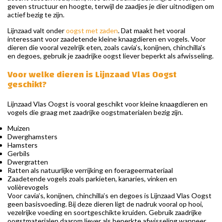
geven structuur en hoogte, terwijl de zaadjes je dier uitnodigen om
actief bezig te zijn.
Lijnzaad valt onder
oogst met zaden
. Dat maakt het vooral
interessant voor zaadetende kleine knaagdieren en vogels. Voor
dieren die vooral vezelrijk eten, zoals cavia’s, konijnen, chinchilla’s
en degoes, gebruik je zaadrijke oogst liever beperkt als afwisseling.
Voor welke dieren is Lijnzaad Vlas Oogst
geschikt?
Lijnzaad Vlas Oogst is vooral geschikt voor kleine knaagdieren en
vogels die graag met zaadrijke oogstmaterialen bezig zijn.
Muizen
Dwerghamsters
Hamsters
Gerbils
Dwergratten
Ratten als natuurlijke verrijking en foerageermateriaal
Zaadetende vogels zoals parkieten, kanaries, vinken en
volièrevogels
Voor cavia’s, konijnen, chinchilla’s en degoes is Lijnzaad Vlas Oogst
geen basisvoeding. Bij deze dieren ligt de nadruk vooral op hooi,
vezelrijke voeding en soortgeschikte kruiden. Gebruik zaadrijke
oogstmaterialen daarom liever als beperkte afwisseling wanneer