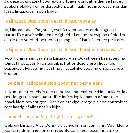
Ja, deze oogst zorgt voor extra uitdaging omdat je dier zelf moet
zoeken, plukken en onderzoeken. Dat maakt het interessanter dan
losse lijnzaadjes in een bakje.
Is Lijnzaad Vlas Oogst geschikt voor vogels?
Ja, Lijnzaad Vlas Oogst is geschikt voor zaadetende vogels als
natuurlijke afwisseling en bezigheid. Hang het stevig op of bied het
aan in een voederhoek, zodat je vogel zelf kan pikken en peuteren.
Is Lijnzaad Vlas Oogst geschikt voor konijnen en cavia’s?
Voor konijnen en cavia’s is Lijnzaad Vlas Oogst geen basisvoeding.
Omdat het zaadrijk is, gebruik je het bij deze dieren liever als
beperkte afwisseling naast hooi, vezelrijke voeding en passende
kruiden.
Hoe bied ik Lijnzaad Vlas Oogst het beste aan?
Je kunt de stengels in een diepe laag bodembedekking prikken, los
neerleggen, tussen natuurlijke inrichting klemmen of met een
snack klem bevestigen. Kies een stevige, droge plek en controleer
regelmatig of alles netjes blijft.
Hoeveel Lijnzaad Vlas Oogst kan ik geven?
Gebruik Lijnzaad Vlas Oogst als aanvulling en verrijking. Voor kleine
zaadetende knaagdieren en vogels kun je een passend stukje