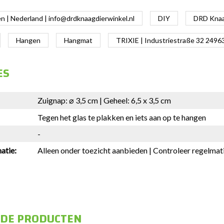
 | Nederland |
info@drdknaagdierwinkel.nl
DIY
DRD Knaag
Hangen
Hangmat
TRIXIE | Industriestraße 32 249
ES
Zuignap: ⌀ 3,5 cm | Geheel: 6,5 x 3,5 cm
Tegen het glas te plakken en iets aan op te hangen
-
atie:
Alleen onder toezicht aanbieden | Controleer regelmati
RDE PRODUCTEN