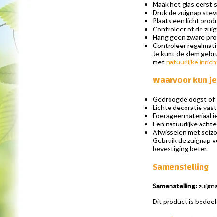
Maak het glas eerst 
Druk de zuignap stev
Plaats een licht prod
Controleer of de zuign
Hang geen zware prod
Controleer regelmatig
Je kunt de klem gebr
met
natuurlijke inrich
Waarvoor kun je
Gedroogde oogst of 
Lichte decoratie vas
Foerageermateriaal i
Een natuurlijke acht
Afwisselen met seizo
Gebruik de zuignap vo
bevestiging beter.
Samenstelling
Samenstelling:
zuigna
Dit product is bedoel