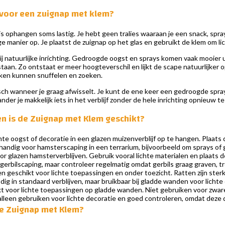
voor een zuignap met klem?
f is ophangen soms lastig. Je hebt geen tralies waaraan je een snack, sp
 manier op. Je plaatst de zuignap op het glas en gebruikt de klem om lic
bij natuurlijke inrichting. Gedroogde oogst en sprays komen vaak mooier 
f staan. Zo ontstaat er meer hoogteverschil en lijkt de scape natuurlijke
kken kunnen snuffelen en zoeken.
sch wanneer je graag afwisselt. Je kunt de ene keer een gedroogde spra
nder je makkelijk iets in het verblijf zonder de hele inrichting opnieuw 
en is de Zuignap met Klem geschikt?
te oogst of decoratie in een glazen muizenverblijf op te hangen. Plaats de
handig voor hamsterscaping in een terrarium, bijvoorbeeld om sprays o
r glazen hamsterverblijven. Gebruik vooral lichte materialen en plaats d
gerbilscaping, maar controleer regelmatig omdat gerbils graag graven, 
en geschikt voor lichte toepassingen en onder toezicht. Ratten zijn ste
ig in standaard verblijven, maar bruikbaar bij gladde wanden voor lichte
kt voor lichte toepassingen op gladde wanden. Niet gebruiken voor zwar
lleen gebruiken voor lichte decoratie en goed controleren, omdat deze
de Zuignap met Klem?