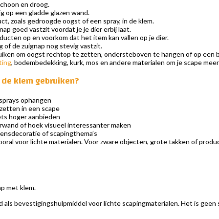
schoon en droog.
ig op een gladde glazen wand.
uct, zoals gedroogde oogst of een spray, in de klem.
ap goed vastzit voordat je je dier erbij laat.
ucten op en voorkom dat het item kan vallen op je dier.
 of de zuignap nog stevig vastzit.
uiken om oogst rechtop te zetten, ondersteboven te hangen of op een 
ting
, bodembedekking, kurk, mos en andere materialen om je scape meer
 de klem gebruiken?
sprays ophangen
tzetten in een scape
ets hoger aanbieden
erwand of hoek visueel interessanter maken
ensdecoratie of scapingthema’s
oral voor lichte materialen. Voor zware objecten, grote takken of produc
p met klem.
d als bevestigingshulpmiddel voor lichte scapingmaterialen. Het is geen