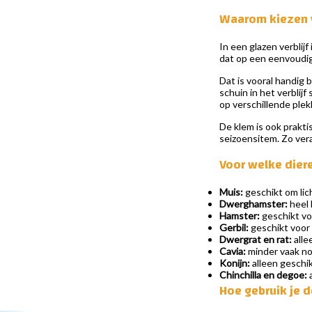
Waarom kiezen 
In een glazen verblij
dat op een eenvoudige
Dat is vooral handig 
schuin in het verblij
op verschillende ple
De klem is ook prakti
seizoensitem. Zo vera
Voor welke dier
Muis:
geschikt om lich
Dwerghamster:
heel 
Hamster:
geschikt voo
Gerbil:
geschikt voor 
Dwergrat en rat:
alle
Cavia:
minder vaak nod
Konijn:
alleen geschi
Chinchilla en degoe:
a
Hoe gebruik je 