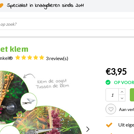
Specialist in knaagdieren sinds 2011
et klem
inkel®
3 review(s)
€3,95
OP VOO
Aan ver
Uit eig