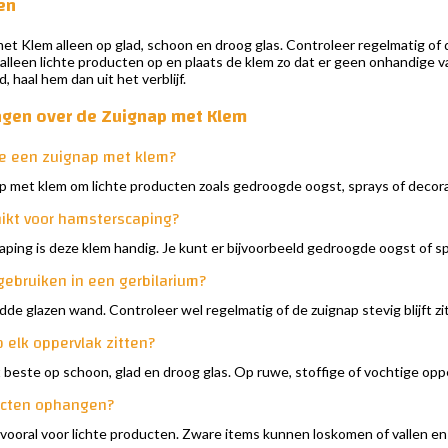
en
t Klem alleen op glad, schoon en droog glas. Controleer regelmatig of d
 alleen lichte producten op en plaats de klem zo dat er geen onhandige
d, haal hem dan uit het verblijf.
agen over de Zuignap met Klem
je een zuignap met klem?
p met klem om lichte producten zoals gedroogde oogst, sprays of decorati
hikt voor hamsterscaping?
scaping is deze klem handig. Je kunt er bijvoorbeeld gedroogde oogst of 
gebruiken in een gerbilarium?
dde glazen wand. Controleer wel regelmatig of de zuignap stevig blijft zit
p elk oppervlak zitten?
beste op schoon, glad en droog glas. Op ruwe, stoffige of vochtige opper
ucten ophangen?
vooral voor lichte producten. Zware items kunnen loskomen of vallen en