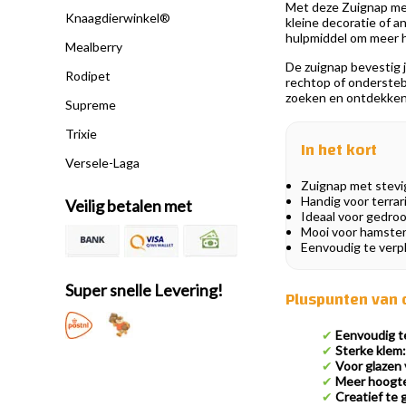
Met deze Zuignap met
Knaagdierwinkel®
kleine decoratie of a
hulpmiddel om meer hoo
Mealberry
De zuignap bevestig j
Rodipet
rechtop of onderstebo
zoeken en ontdekken
Supreme
Trixie
In het kort
Versele-Laga
Zuignap met stevig
Handig voor terrari
Veilig betalen met
Ideaal voor gedroo
Mooi voor hamsters
Eenvoudig te verp
Super snelle Levering!
Pluspunten van 
✔
Eenvoudig t
✔
Sterke klem:
✔
Voor glazen v
✔
Meer hoogte 
✔
Creatief te 