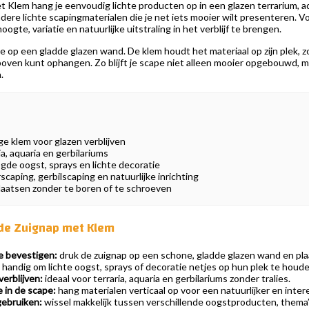
 Klem hang je eenvoudig lichte producten op in een glazen terrarium, a
ndere lichte scapingmaterialen die je net iets mooier wilt presenteren. Vo
gte, variatie en natuurlijke uitstraling in het verblijf te brengen.
e op een gladde glazen wand. De klem houdt het materiaal op zijn plek, z
ven kunt ophangen. Zo blijft je scape niet alleen mooier opgebouwd, ma
.
e klem voor glazen verblijven
a, aquaria en gerbilariums
gde oogst, sprays en lichte decoratie
caping, gerbilscaping en natuurlijke inrichting
laatsen zonder te boren of te schroeven
de Zuignap met Klem
e bevestigen:
druk de zuignap op een schone, gladde glazen wand en plaat
handig om lichte oogst, sprays of decoratie netjes op hun plek te houde
erblijven:
ideaal voor terraria, aquaria en gerbilariums zonder tralies.
in de scape:
hang materialen verticaal op voor een natuurlijker en inter
gebruiken:
wissel makkelijk tussen verschillende oogstproducten, thema