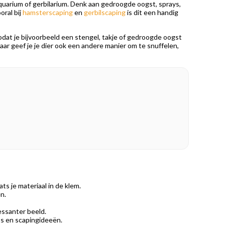
quarium of gerbilarium. Denk aan gedroogde oogst, sprays,
oral bij
hamsterscaping
en
gerbilscaping
is dit een handig
odat je bijvoorbeeld een stengel, takje of gedroogde oogst
ar geef je je dier ook een andere manier om te snuffelen,
s je materiaal in de klem.
n.
essanter beeld.
’s en scapingideeën.