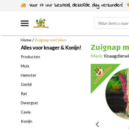
Voor 17 uur besteld, dezelfde dag verzonden!
Uit eigen voorraad verzonden
Home
/
Zuignap met klem
Zuignap m
Alles voor knager & Konijn!
Merk:
Knaagdierw
Producten
Muis
Hamster
Gerbil
Rat
Dwergrat
Cavia
Konijn