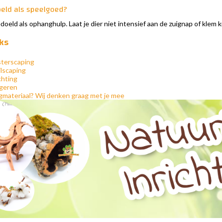
oeld als speelgoed?
edoeld als ophanghulp. Laat je dier niet intensief aan de zuignap of klem 
ks
sterscaping
ilscaping
ichting
ageren
ngmateriaal? Wij denken graag met je mee