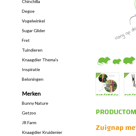
Chinchilla
Degoe
Vogelwinkel
Sugar Glider
Fret
Tuindieren
Knaagdier Thema's
Inspiratie
Beloningen
Merken
Bunny Nature
PRODUCTOM
Getzoo
JR Farm
Zuignap met
Knaagdier Kruidenier