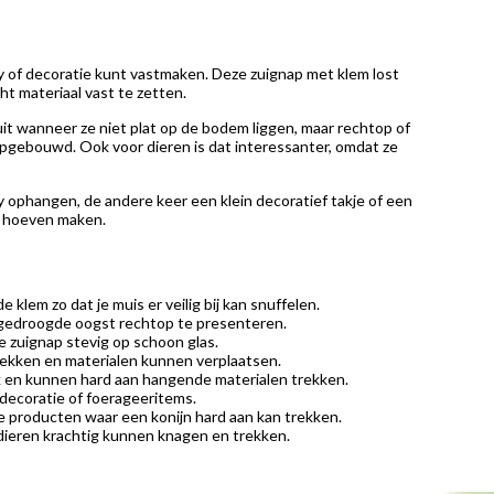
ray of decoratie kunt vastmaken. Deze zuignap met klem lost
ht materiaal vast te zetten.
uit wanneer ze niet plat op de bodem liggen, maar rechtop of
r opgebouwd. Ook voor dieren is dat interessanter, omdat ze
y ophangen, de andere keer een klein decoratief takje of een
te hoeven maken.
 klem zo dat je muis er veilig bij kan snuffelen.
f gedroogde oogst rechtop te presenteren.
e zuignap stevig op schoon glas.
trekken en materialen kunnen verplaatsen.
rk en kunnen hard aan hangende materialen trekken.
 decoratie of foerageeritems.
e producten waar een konijn hard aan kan trekken.
 dieren krachtig kunnen knagen en trekken.