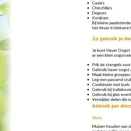
Cavia’s
Chinchilla’s
Degoes
Konijnen
Bij kleine zaadetende
het liever in kleiner
Zo gebruik je Hav
Je kunt Haver Oogst 
er een klein oogstvel
Prik de stengels voo
Gebruik haver oogst a
Maak kleine groepjes 
Leg een passend stuk
Combineer met kurk, 
Gebruik bij tralieko
Gebruik bij glas eve
Verwijder delen die na
Gebruik per dier
Muis
Muizen houden van zoe