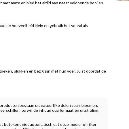
 met mate en bied het altijd aan naast voldoende hooi en
Houd de hoeveelheid klein en gebruik het vooral als
oeken, plukken en bezig zijn met hun voer. Juist doordat de
producten bestaan uit natuurlijke delen zoals bloemen,
erschillen, terwijl de inhoud qua formaat en uitstraling
dat betekent niet automatisch dat deze mooier of rijker