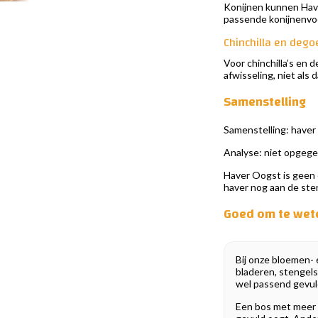
Konijnen kunnen Have
passende konijnenvo
Chinchilla en dego
Voor chinchilla’s en 
afwisseling, niet als
Samenstelling
Samenstelling: haver
Analyse: niet opgege
Haver Oogst is geen c
haver nog aan de sten
Goed om te weten
Bij onze bloemen- 
bladeren, stengels
wel passend gevuld
Een bos met meer s