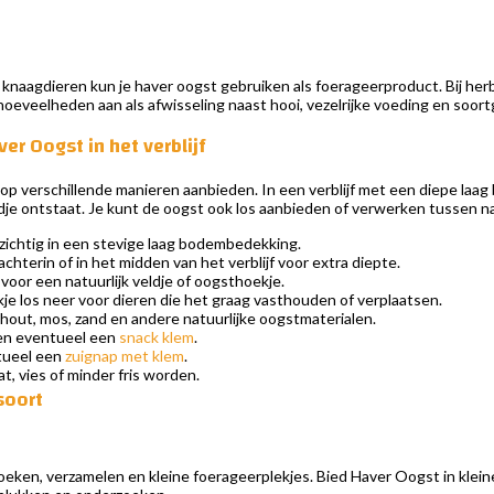
 knaagdieren kun je haver oogst gebruiken als foerageerproduct. Bij herbiv
e hoeveelheden aan als afwisseling naast hooi, vezelrijke voeding en soor
er Oogst in het verblijf
op verschillende manieren aanbieden. In een verblijf met een diepe laa
dje ontstaat. Je kunt de oogst ook los aanbieden of verwerken tussen nat
rzichtig in een stevige laag bodembedekking.
chterin of in het midden van het verblijf voor extra diepte.
voor een natuurlijk veldje of oogsthoekje.
je los neer voor dieren die het graag vasthouden of verplaatsen.
hout, mos, zand en andere natuurlijke oogstmaterialen.
oien eventueel een
snack klem
.
ntueel een
zuignap met klem
.
t, vies of minder fris worden.
soort
ken, verzamelen en kleine foerageerplekjes. Bied Haver Oogst in kleine