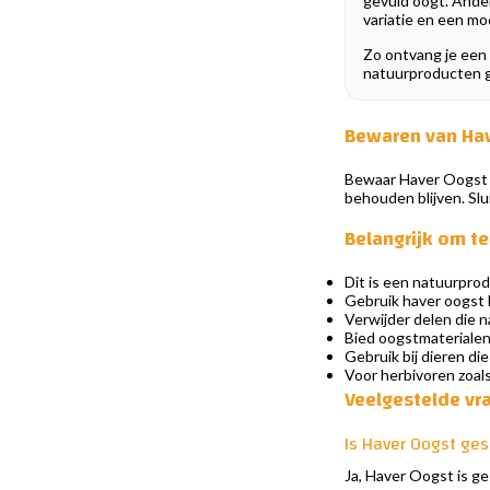
gevuld oogt. Ander
variatie en een mo
Zo ontvang je een n
natuurproducten ga
Bewaren van Ha
Bewaar Haver Oogst do
behouden blijven. Slu
Belangrijk om t
Dit is een natuurprod
Gebruik haver oogst b
Verwijder delen die na
Bied oogstmaterialen
Gebruik bij dieren die
Voor herbivoren zoals
Veelgestelde vr
Is Haver Oogst ges
Ja, Haver Oogst is ge