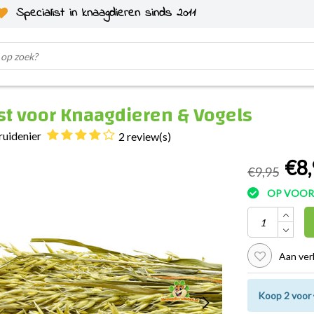
Specialist in knaagdieren sinds 2011
st voor Knaagdieren & Vogels
ruidenier
2 review(s)
€8,
€9,95
OP VOO
Aan ver
Koop 2 voor 