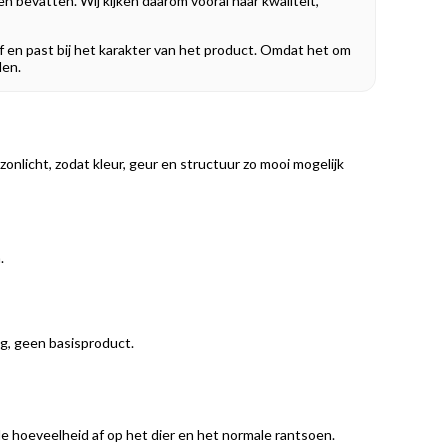
n bevatten. Wij kijken daarom vooral naar kwaliteit,
ijf en past bij het karakter van het product. Omdat het om
len.
nlicht, zodat kleur, geur en structuur zo mooi mogelijk
.
ing, geen basisproduct.
 de hoeveelheid af op het dier en het normale rantsoen.