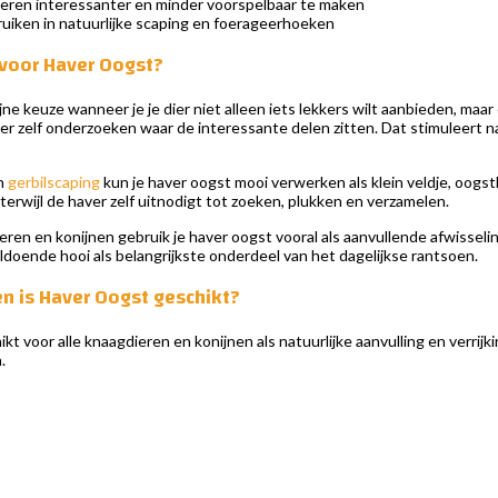
eren interessanter en minder voorspelbaar te maken
uiken in natuurlijke scaping en foerageerhoeken
voor Haver Oogst?
jne keuze wanneer je je dier niet alleen iets lekkers wilt aanbieden, ma
dier zelf onderzoeken waar de interessante delen zitten. Dat stimuleert
n
gerbilscaping
kun je haver oogst mooi verwerken als klein veldje, oogs
terwijl de haver zelf uitnodigt tot zoeken, plukken en verzamelen.
ren en konijnen gebruik je haver oogst vooral als aanvullende afwisseling
oldoende hooi als belangrijkste onderdeel van het dagelijkse rantsoen.
n is Haver Oogst geschikt?
kt voor alle knaagdieren en konijnen als natuurlijke aanvulling en verrijk
.