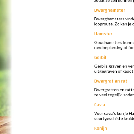
zodat ze zelf kunnen
Dwerghamster
Dwerghamsters vinden 
looproute. Zo kan je
Hamster
Goudhamsters kunnen
randbeplanting of fo
Gerbil
Gerbils graven en ver
uitgegraven of kapot 
Dwergrat en rat
Dwergratten en ratte
te veel tegelijk, zoda
Cavia
Voor cavia’s kun je H
soortgeschikte kruid
Konijn