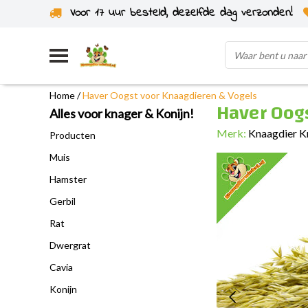
Voor 17 uur besteld, dezelfde dag verzonden!
Uit eigen voorraad verzonden
Home
/
Haver Oogst voor Knaagdieren & Vogels
Haver Oog
Alles voor knager & Konijn!
Merk:
Knaagdier K
Producten
Muis
Hamster
Gerbil
Rat
Dwergrat
Cavia
Konijn