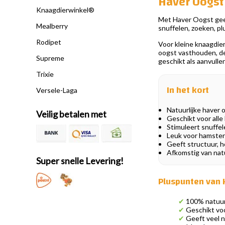
Haver Oogst
Knaagdierwinkel®
Met Haver Oogst geef 
Mealberry
snuffelen, zoeken, pl
Rodipet
Voor kleine knaagdier
oogst vasthouden, de 
Supreme
geschikt als aanvulle
Trixie
In het kort
Versele-Laga
Natuurlijke haver 
Veilig betalen met
Geschikt voor alle
Stimuleert snuffel
Leuk voor hamsters
Geeft structuur, h
Afkomstig van natu
Super snelle Levering!
Pluspunten van 
✔
100% natuurl
✔
Geschikt voor
✔
Geeft veel na