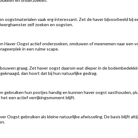
 plukken en onderzoeken.
oogstmaterialen vaak erg interessant. Zet de haver bijvoorbeeld bij een
 dwerghamster zelf zoeken en oogsten.
 Haver Oogst actief onderzoeken, omduwen of meenemen naar een voorr
erageerplek in een ruime scape.
bouwen graag. Zet haver oogst daarom wat dieper in de bodembedekking o
geknaagd, dan hoort dat bij hun natuurlijke gedrag.
n gebruiken hun pootjes handig en kunnen haver oogst vasthouden, pluk
t het een actief verrijkingsmoment blijft.
aver Oogst gebruiken als kleine natuurlijke afwisseling. De basis blijft a
en.