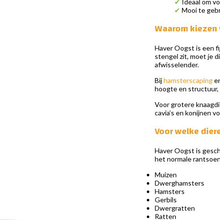
✔
Ideaal om vo
✔
Mooi te gebr
Waarom kiezen 
Haver Oogst is een fi
stengel zit, moet je 
afwisselender.
Bij
hamsterscaping
e
hoogte en structuur, 
Voor grotere knaagdie
cavia’s en konijnen v
Voor welke diere
Haver Oogst is geschi
het normale rantsoen
Muizen
Dwerghamsters
Hamsters
Gerbils
Dwergratten
Ratten