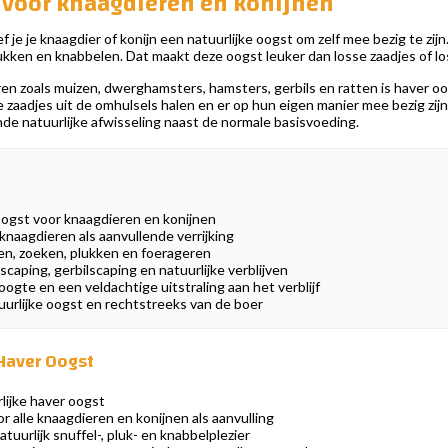
 voor knaagdieren en konijnen
je je knaagdier of konijn een natuurlijke oogst om zelf mee bezig te zijn
ukken en knabbelen. Dat maakt deze oogst leuker dan losse zaadjes of lo
en zoals muizen, dwerghamsters, hamsters, gerbils en ratten is haver oo
zaadjes uit de omhulsels halen en er op hun eigen manier mee bezig zij
nde natuurlijke afwisseling naast de normale basisvoeding.
oogst voor knaagdieren en konijnen
 knaagdieren als aanvullende verrijking
en, zoeken, plukken en foerageren
caping, gerbilscaping en natuurlijke verblijven
oogte en een veldachtige uitstraling aan het verblijf
urlijke oogst en rechtstreeks van de boer
Haver Oogst
ijke haver oogst
 alle knaagdieren en konijnen als aanvulling
tuurlijk snuffel-, pluk- en knabbelplezier