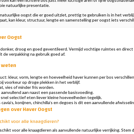
som kan een lichtere bos juist meer luchtige aren of fijne oogstmateriale
oie natuurlijke presentatie.
atuurlijke oogst die er goed uitziet, prettig te gebruiken is in het verbl
at, kan kleur, structuur, lengte en samenstelling per oogst iets verschil
ver Oogst
nker, droog en goed geventileerd. Vermijd vochtige ruimtes en direct zo
it de verpakking na gebruik goed af.
e weten
uct: kleur, vorm, lengte en hoeveelheid haver kunnen per bos verschillen
ij voorkeur op droge plekken in het verblijf.
t, vies of minder fris worden.
 aanvullend aan naast een passende basisvoeding.
 snel selectief eten liever kleine hoeveelheden tegelijk.
 cavia’s, konijnen, chinchilla’s en degoes is dit een aanvullende afwissel
agen over Haver Oogst
chikt voor alle knaagdieren?
schikt voor alle knaagdieren als aanvullende natuurlijke verrijking. Stem