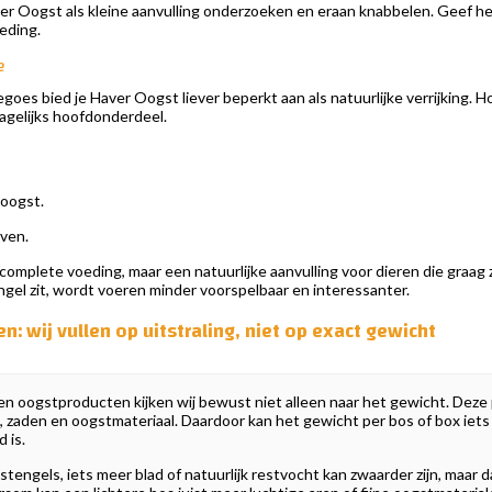
r Oogst als kleine aanvulling onderzoeken en eraan knabbelen. Geef het
eding.
e
degoes bied je Haver Oogst liever beperkt aan als natuurlijke verrijking. 
 dagelijks hoofdonderdeel.
 oogst.
ven.
omplete voeding, maar een natuurlijke aanvulling voor dieren die graag z
gel zit, wordt voeren minder voorspelbaar en interessanter.
: wij vullen op uitstraling, niet op exact gewicht
en oogstproducten kijken wij bewust niet alleen naar het gewicht. Deze 
, zaden en oogstmateriaal. Daardoor kan het gewicht per bos of box iets v
 is.
tengels, iets meer blad of natuurlijk restvocht kan zwaarder zijn, maar 