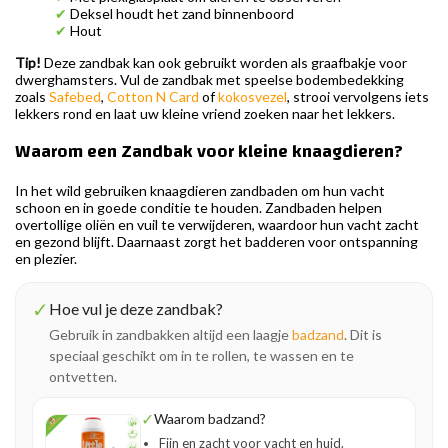
✔
Deksel houdt het zand binnenboord
✔
Hout
Tip!
Deze zandbak kan ook gebruikt worden als graafbakje voor
dwerghamsters. Vul de zandbak met speelse bodembedekking
zoals
Safebed
,
Cotton N Card
of
kokosvezel
, strooi vervolgens iets
lekkers rond en laat uw kleine vriend zoeken naar het lekkers.
Waarom een Zandbak voor kleine knaagdieren?
In het wild gebruiken knaagdieren zandbaden om hun vacht
schoon en in goede conditie te houden. Zandbaden helpen
overtollige oliën en vuil te verwijderen, waardoor hun vacht zacht
en gezond blijft. Daarnaast zorgt het badderen voor ontspanning
en plezier.
✓
Hoe vul je deze zandbak?
Gebruik in zandbakken altijd een laagje
badzand
. Dit is
speciaal geschikt om in te rollen, te wassen en te
ontvetten.
✓
Waarom badzand?
Fijn en zacht voor vacht en huid.