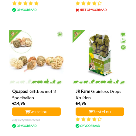
OP VOORRAAD
NIET OP VOORRAAD
Quapas!
Giftbox met 8
JR Farm
Grainless Drops
Speelballen
Kruiden
€14,95
€4,95
Bestel nu
Bestel nu
Nog niet gewaardeerd
OP VOORRAAD
OP VOORRAAD