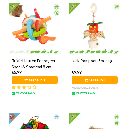
Trixie
Houten Foerageer
Jack Pompoen Speeltje
Speel & Snackbal 8 cm
€5,99
€9,99
Bestel nu
Bestel nu
Nog niet gewaardeerd
OP VOORRAAD
OP VOORRAAD