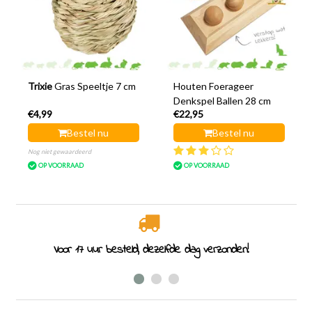
Trixie
Gras Speeltje 7 cm
Houten Foerageer
Denkspel Ballen 28 cm
€4,99
€22,95
Bestel nu
Bestel nu
Nog niet gewaardeerd
OP VOORRAAD
OP VOORRAAD
Voor 17 uur besteld, dezelfde dag verzonden!