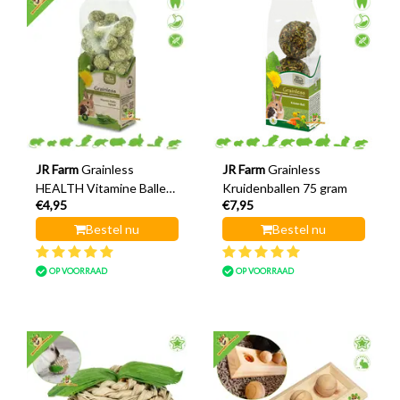
JR Farm
Grainless
JR Farm
Grainless
HEALTH Vitamine Ballen
Kruidenballen 75 gram
€4,95
€7,95
Spinazie 150 gram
Bestel nu
Bestel nu
OP VOORRAAD
OP VOORRAAD