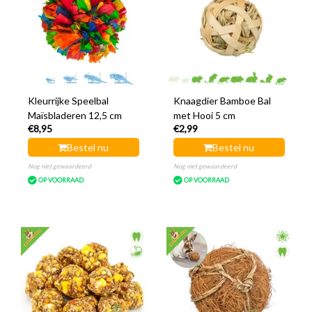
Kleurrijke Speelbal
Knaagdier Bamboe Bal
Maïsbladeren 12,5 cm
met Hooi 5 cm
€8,95
€2,99
Bestel nu
Bestel nu
Nog niet gewaardeerd
Nog niet gewaardeerd
OP VOORRAAD
OP VOORRAAD