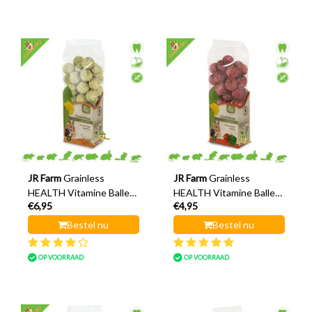
JR Farm
Grainless
JR Farm
Grainless
HEALTH Vitamine Ballen
HEALTH Vitamine Ballen
€6,95
€4,95
Duindoorn 150 gram
Paprika 150 gram
Bestel nu
Bestel nu
OP VOORRAAD
OP VOORRAAD