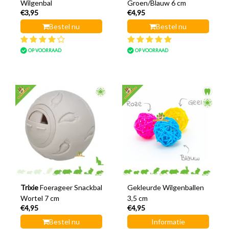
Wilgenbal
Groen/Blauw 6 cm
€3,95
€4,95
Bestel nu
Bestel nu
OP VOORRAAD
OP VOORRAAD
Trixie
Foerageer Snackbal
Gekleurde Wilgenballen
Wortel 7 cm
3,5 cm
€4,95
€4,95
Bestel nu
Informatie