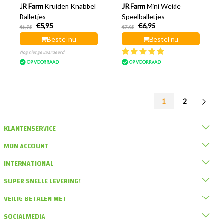
JR Farm
Kruiden Knabbel
JR Farm
Mini Weide
Balletjes
Speelballetjes
€5,95
€6,95
€6,95
€7,95
Bestel nu
Bestel nu
Nog niet gewaardeerd
OP VOORRAAD
OP VOORRAAD
1
2
KLANTENSERVICE
MIJN ACCOUNT
INTERNATIONAL
SUPER SNELLE LEVERING!
VEILIG BETALEN MET
SOCIALMEDIA