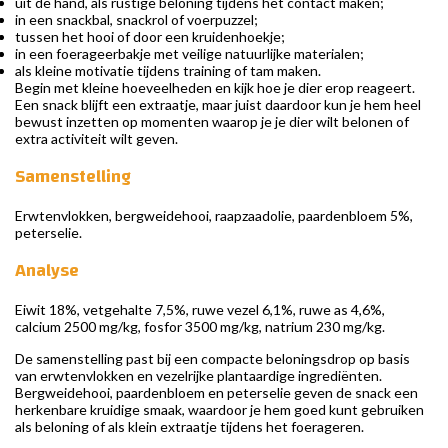
uit de hand, als rustige beloning tijdens het contact maken;
in een snackbal, snackrol of voerpuzzel;
tussen het hooi of door een kruidenhoekje;
in een foerageerbakje met veilige natuurlijke materialen;
als kleine motivatie tijdens training of tam maken.
Begin met kleine hoeveelheden en kijk hoe je dier erop reageert.
Een snack blijft een extraatje, maar juist daardoor kun je hem heel
bewust inzetten op momenten waarop je je dier wilt belonen of
extra activiteit wilt geven.
Samenstelling
Erwtenvlokken, bergweidehooi, raapzaadolie, paardenbloem 5%,
peterselie.
Analyse
Eiwit 18%, vetgehalte 7,5%, ruwe vezel 6,1%, ruwe as 4,6%,
calcium 2500 mg/kg, fosfor 3500 mg/kg, natrium 230 mg/kg.
De samenstelling past bij een compacte beloningsdrop op basis
van erwtenvlokken en vezelrijke plantaardige ingrediënten.
Bergweidehooi, paardenbloem en peterselie geven de snack een
herkenbare kruidige smaak, waardoor je hem goed kunt gebruiken
als beloning of als klein extraatje tijdens het foerageren.