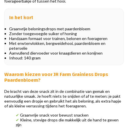
foerageerbakje of tussen het hooi.
In het kort
Graanvrije beloningsdrops met paardenbloem
Zonder toegevoegde suiker of honing
Handzaam formaat voor trainen, belonen en foerageren
Met erwtenvlokken, bergweidehooi, paardenbloem en
peterselie
Aanvullend diervoeder voor knaagdieren en konijnen
Inhoud: 140 gram
Waarom kiezen voor JR Farm Grainless Drops
Paardenbloem?
De kracht van deze snack zit in de combinatie van gemak en
natuurlijke smaak. Je hoeft niets te snijden of af te meten: je pakt
eenvoudig een dropje en gebruikt het als beloning, als extra hapje
of als kleine verrassing tijdens het foerageren.
✔
Graanvrije snack voor bewust snacken
✔
Kleine, stevige drops die makkelijk uit de hand te geven
zijn