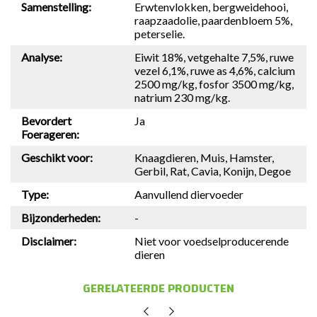
Samenstelling:
Erwtenvlokken, bergweidehooi,
raapzaadolie, paardenbloem 5%,
peterselie.
Analyse:
Eiwit 18%, vetgehalte 7,5%, ruwe
vezel 6,1%, ruwe as 4,6%, calcium
2500 mg/kg, fosfor 3500 mg/kg,
natrium 230 mg/kg.
Bevordert
Ja
Foerageren:
Geschikt voor:
Knaagdieren, Muis, Hamster,
Gerbil, Rat, Cavia, Konijn, Degoe
Type:
Aanvullend diervoeder
Bijzonderheden:
-
Disclaimer:
Niet voor voedselproducerende
dieren
GERELATEERDE PRODUCTEN