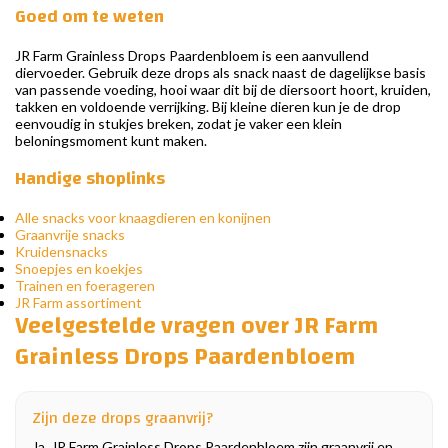
Goed om te weten
JR Farm Grainless Drops Paardenbloem is een aanvullend
diervoeder. Gebruik deze drops als snack naast de dagelijkse basis
van passende voeding, hooi waar dit bij de diersoort hoort, kruiden,
takken en voldoende verrijking. Bij kleine dieren kun je de drop
eenvoudig in stukjes breken, zodat je vaker een klein
beloningsmoment kunt maken.
Handige shoplinks
Alle snacks voor knaagdieren en konijnen
Graanvrije snacks
Kruidensnacks
Snoepjes en koekjes
Trainen en foerageren
JR Farm assortiment
Veelgestelde vragen over JR Farm
Grainless Drops Paardenbloem
Zijn deze drops graanvrij?
Ja, JR Farm Grainless Drops Paardenbloem zijn graanvrij en