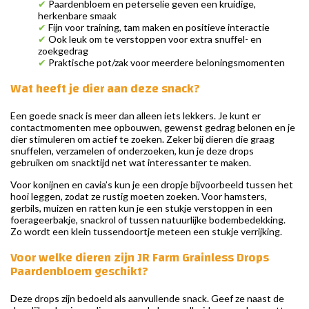
✔
Paardenbloem en peterselie geven een kruidige,
herkenbare smaak
✔
Fijn voor training, tam maken en positieve interactie
✔
Ook leuk om te verstoppen voor extra snuffel- en
zoekgedrag
✔
Praktische pot/zak voor meerdere beloningsmomenten
Wat heeft je dier aan deze snack?
Een goede snack is meer dan alleen iets lekkers. Je kunt er
contactmomenten mee opbouwen, gewenst gedrag belonen en je
dier stimuleren om actief te zoeken. Zeker bij dieren die graag
snuffelen, verzamelen of onderzoeken, kun je deze drops
gebruiken om snacktijd net wat interessanter te maken.
Voor konijnen en cavia’s kun je een dropje bijvoorbeeld tussen het
hooi leggen, zodat ze rustig moeten zoeken. Voor hamsters,
gerbils, muizen en ratten kun je een stukje verstoppen in een
foerageerbakje, snackrol of tussen natuurlijke bodembedekking.
Zo wordt een klein tussendoortje meteen een stukje verrijking.
Voor welke dieren zijn JR Farm Grainless Drops
Paardenbloem geschikt?
Deze drops zijn bedoeld als aanvullende snack. Geef ze naast de