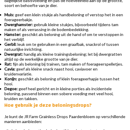
dagelijkse basisvoeding en pas de hoeveelheid aan op de grootte,
soort en behoefte van je dier.
Muis:
geef een klein stukje als handbeloning of verstop het in een
foerageerbakje.
Dwerghamster:
gebruik kleine stukjes, bijvoorbeeld tijdens tam
maken of als verrassing in de bodembedekking.
Hamster:
geschikt als beloning uit de hand of om te verstoppen in
het verblijf.
Gerbil:
leuk om te gebruiken in een graafbak, snackrol of tussen
natuurlijke inrichting.
Dwergrat:
handig als kleine trainingsbeloning; let bij dwergratten
altijd op de werkelijke grootte van je dier.
Rat:
fijn als beloning bij trainen, tam maken of foerageerspelletjes.
Cavia:
geef als kleine snack naast hooi, caviavoer en
kruidenvariatie.
Konijn:
geschikt als beloning of klein foerageerhapje tussen het
hooi.
Degoe:
geef heel gericht en in kleine porties als incidentele
beloning, passend binnen een sobere voeding met veel hooi,
kruiden en takken.
Hoe gebruik je deze beloningsdrops?
Je kunt de JR Farm Grainless Drops Paardenbloem op verschillende
manieren aanbieden: