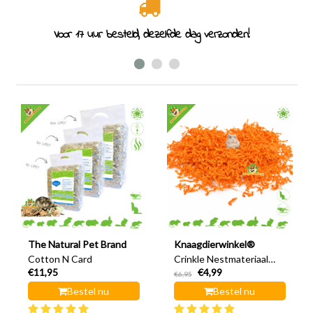
Voor 17 uur besteld, dezelfde dag verzonden!
The Natural Pet Brand
Knaagdierwinkel®
Cotton N Card
Crinkle Nestmateriaal
€11,95
€4,99
200 gram
€6,95
Bestel nu
Bestel nu