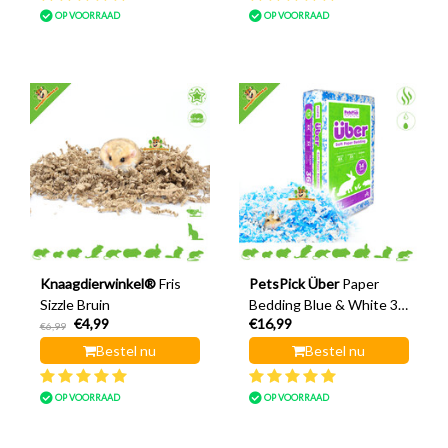
OP VOORRAAD
OP VOORRAAD
Knaagdierwinkel®
Fris
PetsPick Über
Paper
Sizzle Bruin
Bedding Blue & White 36
€4,99
€16,99
Liter
€6,99
Bestel nu
Bestel nu
OP VOORRAAD
OP VOORRAAD