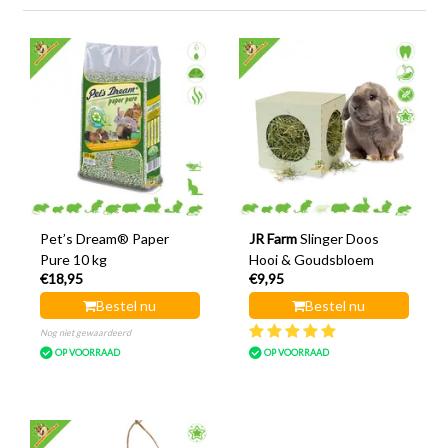
Pet’s Dream® Paper
JR Farm
Slinger Doos
Pure 10 kg
Hooi & Goudsbloem
€18,95
€9,95
Bestel nu
Bestel nu
Nog niet gewaardeerd
OP VOORRAAD
OP VOORRAAD