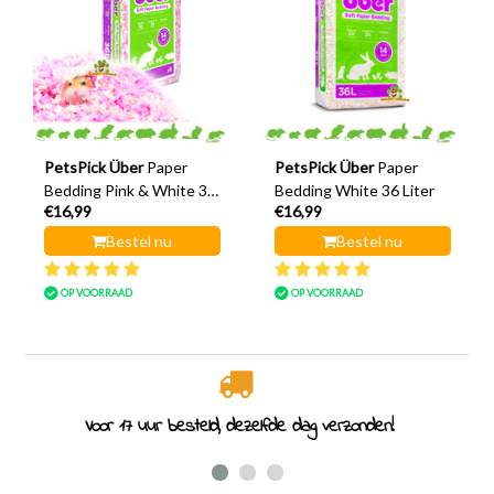
PetsPick Über
Paper
PetsPick Über
Paper
Bedding Pink & White 36
Bedding White 36 Liter
€16,99
€16,99
Liter
Bestel nu
Bestel nu
OP VOORRAAD
OP VOORRAAD
Voor 17 uur besteld, dezelfde dag verzonden!