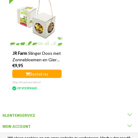
JR Farm
Slinger Doos met
Zonnebloemen en Gierst
€9,95
12 cm
Bestel nu
Nog niet gewaardeerd
OP VOORRAAD
KLANTENSERVICE
MIJN ACCOUNT
INTERNATIONAL