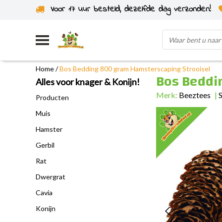
Voor 17 uur besteld, dezelfde dag verzonden!
Uit eigen voorraad verzonden
Home
/
Bos Bedding 800 gram Hamsterscaping Strooisel
Bos Beddi
Alles voor knager & Konijn!
Merk:
Beeztees
|
S
Producten
Muis
Hamster
Gerbil
Rat
Dwergrat
Cavia
Konijn