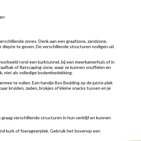
ten
t verschillende zones. Denk aan een graafzone, zandzone,
r diepte te geven. De verschillende structuren nodigen uit
jvoorbeeld rond een kurktunnel, bij een meerkamerhuis of in
graafbak of Ratscaping-zone, waar ze kunnen snuffelen en
bak, niet als volledige bodembedekking.
f ermee te vullen. Een handje Bos Bedding op de juiste plek
ar kruiden, zaden, brokjes of kleine snacks tussen en je
 graag verschillende structuren in hun verblijf en kunnen
rond kurk of foerageerplek. Gebruik het bovenop een