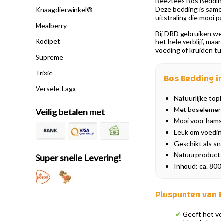
Beeztees Bos Bedding 
Deze bedding is samen
Knaagdierwinkel®
uitstraling die mooi 
Mealberry
Bij DRD gebruiken we
Rodipet
het hele verblijf, ma
voeding of kruiden tu
Supreme
Trixie
Bos Bedding in
Versele-Laga
Natuurlijke top
Met boselement
Veilig betalen met
Mooi voor hamst
Leuk om voedin
Geschikt als sn
Natuurproduct: 
Super snelle Levering!
Inhoud: ca. 80
Pluspunten van 
✔
Geeft het ver