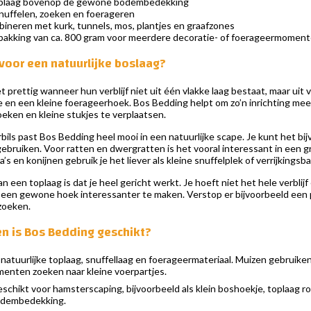
toplaag bovenop de gewone bodembedekking
nuffelen, zoeken en foerageren
ineren met kurk, tunnels, mos, plantjes en graafzones
akking van ca. 800 gram voor meerdere decoratie- of foerageermomen
oor een natuurlijke boslaag?
t prettig wanneer hun verblijf niet uit één vlakke laag bestaat, maar ui
e en een kleine foerageerhoek. Bos Bedding helpt om zo’n inrichting mee
oeken en kleine stukjes te verplaatsen.
ils past Bos Bedding heel mooi in een natuurlijke scape. Je kunt het bi
gebruiken. Voor ratten en dwergratten is het vooral interessant in een 
’s en konijnen gebruik je het liever als kleine snuffelplek of verrijkings
n een toplaag is dat je heel gericht werkt. Je hoeft niet het hele verblij
 een gewone hoek interessanter te maken. Verstop er bijvoorbeeld een pa
zoeken.
en is Bos Bedding geschikt?
 natuurlijke toplaag, snuffellaag en foerageermateriaal. Muizen gebruiken
enten zoeken naar kleine voerpartjes.
schikt voor hamsterscaping, bijvoorbeeld als klein boshoekje, toplaag 
odembedekking.