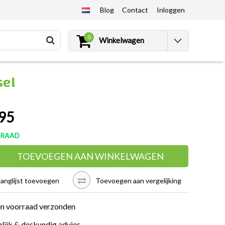
Blog
Contact
Inloggen
0
Winkelwagen
sel
95
RRAAD
TOEVOEGEN AAN WINKELWAGEN
langlijst toevoegen
Toevoegen aan vergelijking
en voorraad verzonden
lijk & deskundig advies