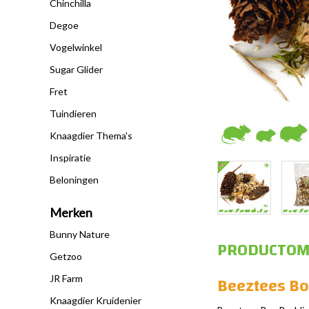
Chinchilla
Degoe
Vogelwinkel
Sugar Glider
Fret
Tuindieren
Knaagdier Thema's
Inspiratie
Beloningen
Merken
Bunny Nature
PRODUCTOM
Getzoo
Beeztees B
JR Farm
Knaagdier Kruidenier