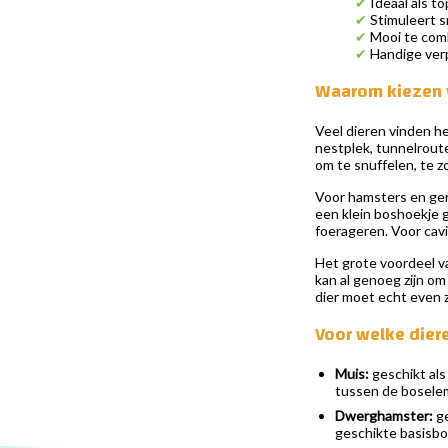
✔
Ideaal als 
✔
Stimuleert s
✔
Mooi te comb
✔
Handige verp
Waarom kiezen v
Veel dieren vinden he
nestplek, tunnelrout
om te snuffelen, te z
Voor hamsters en gerb
een klein boshoekje 
foerageren. Voor cavia
Het grote voordeel va
kan al genoeg zijn om
dier moet echt even 
Voor welke dier
Muis:
geschikt als
tussen de boselem
Dwerghamster:
ge
geschikte basisb