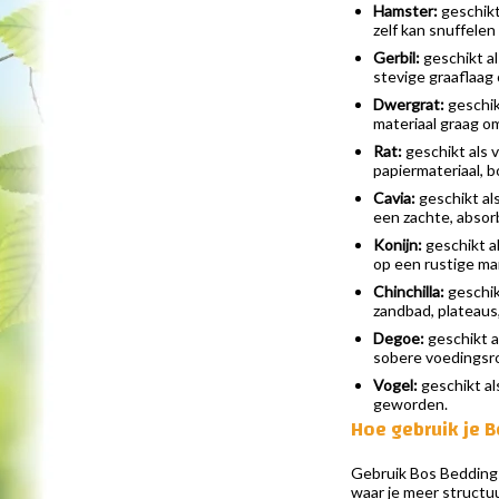
Hamster:
geschikt
zelf kan snuffelen
Gerbil:
geschikt al
stevige graaflaag
Dwergrat:
geschik
materiaal graag o
Rat:
geschikt als 
papiermateriaal,
Cavia:
geschikt als
een zachte, absorb
Konijn:
geschikt al
op een rustige ma
Chinchilla:
geschik
zandbad, plateaus
Degoe:
geschikt a
sobere voedingsrou
Vogel:
geschikt al
geworden.
Hoe gebruik je 
Gebruik Bos Bedding 
waar je meer structuu