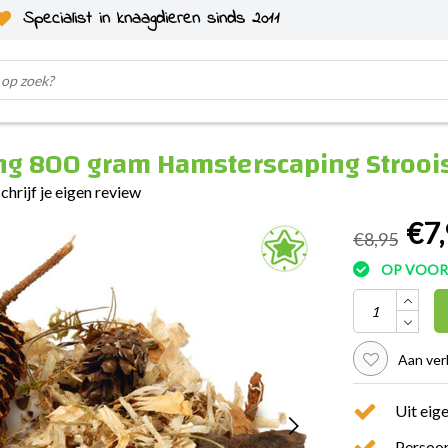
Specialist in knaagdieren sinds 2011
ng 800 gram Hamsterscaping Strooi
chrijf je eigen review
€7,
€8,95
OP VOO
Aan ver
Uit eig
Persoon