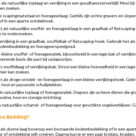
 als natuurlijke toplaag en verrijking in een goudhamsterverblijf. Mooi b
 en zoeken.
s scapingmateriaal en foerageerlaag. Gerbils zijn echte gravers en slop
 of in een aparte ontdekhoek.
t als natuurlijke snuffel- en foerageerlaag in een graafbak of Ratscapin
m te onderzoeken.
verrijking in een graafbak, snuffelbak of Ratscaping-hoek. Gebruik het a
 bodembedekking en foerageerspeelgoed.
 kleine snuffel- of foerageerplek, bijvoorbeeld in een lage bak of verrij
erende basis die past bij caviapootjes.
s snuffellaag of verrijkingsbak. Strooi een kleine hoeveelheid in een lage
nier kan zoeken.
t als droge ontdek- en foerageerlaag in een kleine verrijkingshoek. Gebr
, hooi en passende schuilplekken.
ls natuurlijke toplaag of foerageerplek. Degoes zijn actieve dieren di
tine, hooi en stevige inrichting.
s natuurlijke scharrel- of foerageerlaag voor geschikte vogelverblijven. 
Bos Bedding?
als dunne laag bovenop een bestaande bodembedekking of in een aparte
r of ontdekking wilt creëren. Daarna kun je er een paar brokjes, kruid