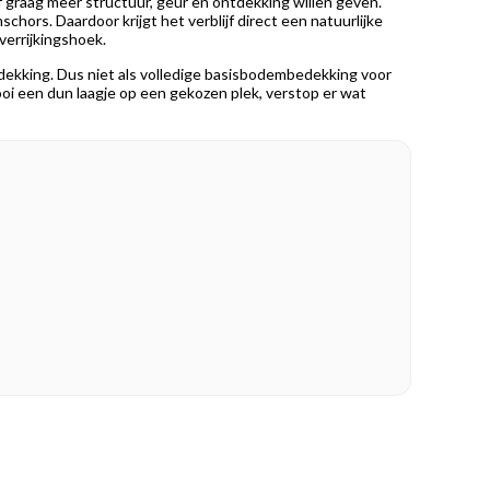
f graag meer structuur, geur en ontdekking willen geven.
ors. Daardoor krijgt het verblijf direct een natuurlijke
verrijkingshoek.
dekking. Dus niet als volledige basisbodembedekking voor
rooi een dun laagje op een gekozen plek, verstop er wat