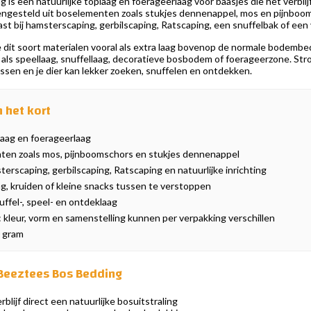
is een natuurlijke toplaag en foerageerlaag voor baasjes die het verblij
gesteld uit boselementen zoals stukjes dennenappel, mos en pijnboomsch
past bij hamsterscaping, gerbilscaping, Ratscaping, een snuffelbak of een 
 dit soort materialen vooral als extra laag bovenop de normale bodembe
ar als speellaag, snuffellaag, decoratieve bosbodem of foerageerzone. St
ssen en je dier kan lekker zoeken, snuffelen en ontdekken.
 het kort
laag en foerageerlaag
en zoals mos, pijnboomschors en stukjes dennenappel
erscaping, gerbilscaping, Ratscaping en natuurlijke inrichting
g, kruiden of kleine snacks tussen te verstoppen
uffel-, speel- en ontdeklaag
kleur, vorm en samenstelling kunnen per verpakking verschillen
0 gram
Beeztees Bos Bedding
blijf direct een natuurlijke bosuitstraling