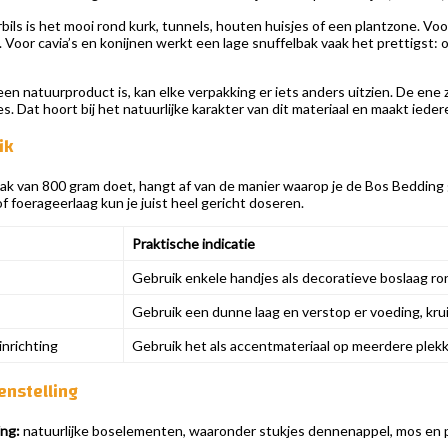
ils is het mooi rond kurk, tunnels, houten huisjes of een plantzone. Vo
Voor cavia’s en konijnen werkt een lage snuffelbak vaak het prettigst: 
n natuurproduct is, kan elke verpakking er iets anders uitzien. De ene
. Dat hoort bij het natuurlijke karakter van dit materiaal en maakt ieder
ik
ak van 800 gram doet, hangt af van de manier waarop je de Bos Bedding g
of foerageerlaag kun je juist heel gericht doseren.
Praktische indicatie
Gebruik enkele handjes als decoratieve boslaag ron
Gebruik een dunne laag en verstop er voeding, kru
inrichting
Gebruik het als accentmateriaal op meerdere plekken
enstelling
ing:
natuurlijke boselementen, waaronder stukjes dennenappel, mos en 