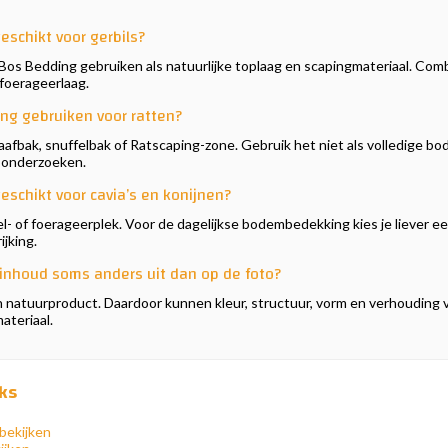
eschikt voor gerbils?
 Bos Bedding gebruiken als natuurlijke toplaag en scapingmateriaal. Com
 foerageerlaag.
ing gebruiken voor ratten?
graafbak, snuffelbak of Ratscaping-zone. Gebruik het niet als volledige b
 onderzoeken.
eschikt voor cavia’s en konijnen?
ffel- of foerageerplek. Voor de dagelijkse bodembedekking kies je liever 
ijking.
inhoud soms anders uit dan op de foto?
 natuurproduct. Daardoor kunnen kleur, structuur, vorm en verhouding va
ateriaal.
ks
bekijken