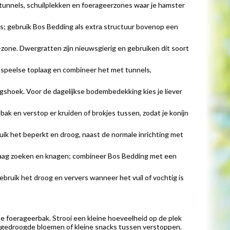
ij tunnels, schuilplekken en foerageerzones waar je hamster
ers; gebruik Bos Bedding als extra structuur bovenop een
g-zone. Dwergratten zijn nieuwsgierig en gebruiken dit soort
ls speelse toplaag en combineer het met tunnels,
kingshoek. Voor de dagelijkse bodembedekking kies je liever
 bak en verstop er kruiden of brokjes tussen, zodat je konijn
uik het beperkt en droog, naast de normale inrichting met
e graag zoeken en knagen; combineer Bos Bedding met een
Gebruik het droog en ververs wanneer het vuil of vochtig is
 foerageerbak. Strooi een kleine hoeveelheid op de plek
en, gedroogde bloemen of kleine snacks tussen verstoppen.