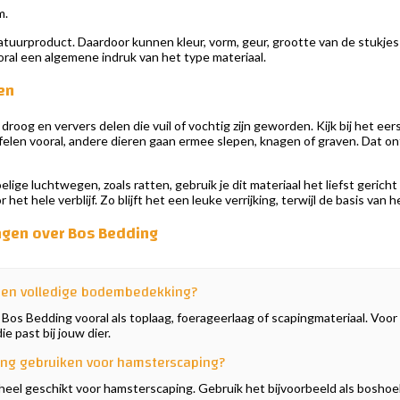
m.
tuurproduct. Daardoor kunnen kleur, vorm, geur, grootte van de stukjes
oral een algemene indruk van het type materiaal.
en
roog en ververs delen die vuil of vochtig zijn geworden. Kijk bij het ee
len vooral, andere dieren gaan ermee slepen, knagen of graven. Dat ontd
lige luchtwegen, zoals ratten, gebruik je dit materiaal het liefst gericht
t hele verblijf. Zo blijft het een leuke verrijking, terwijl de basis van h
agen over Bos Bedding
een volledige bodembedekking?
 Bos Bedding vooral als toplaag, foerageerlaag of scapingmateriaal. Voor 
 past bij jouw dier.
ing gebruiken voor hamsterscaping?
 heel geschikt voor hamsterscaping. Gebruik het bijvoorbeeld als boshoe