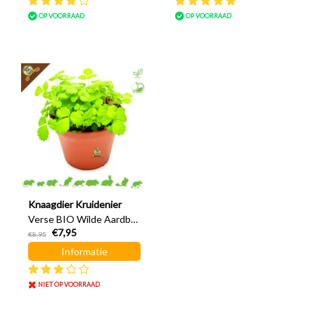
OP VOORRAAD
OP VOORRAAD
Knaagdier Kruidenier
Verse BIO Wilde Aardbei
€7,95
Plant
€8,95
Informatie
NIET OP VOORRAAD