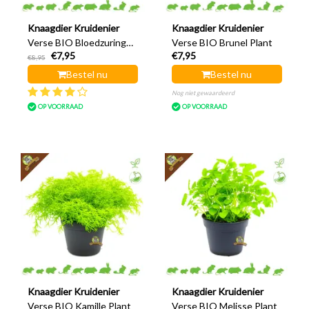
Knaagdier Kruidenier
Knaagdier Kruidenier
Verse BIO Bloedzuring
Verse BIO Brunel Plant
€7,95
€7,95
Plant
€8,95
Bestel nu
Bestel nu
Nog niet gewaardeerd
OP VOORRAAD
OP VOORRAAD
Knaagdier Kruidenier
Knaagdier Kruidenier
Verse BIO Kamille Plant
Verse BIO Melisse Plant