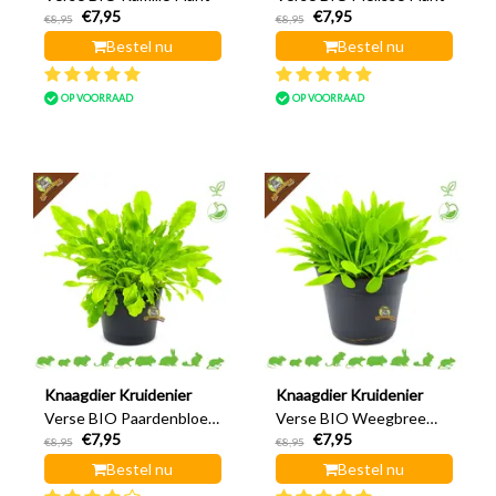
€7,95
€7,95
€8,95
€8,95
Bestel nu
Bestel nu
OP VOORRAAD
OP VOORRAAD
Knaagdier Kruidenier
Knaagdier Kruidenier
Verse BIO Paardenbloem
Verse BIO Weegbree
€7,95
€7,95
Plant
Plant
€8,95
€8,95
Bestel nu
Bestel nu