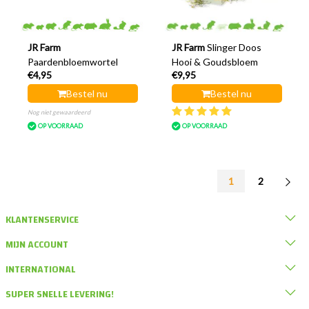
JR Farm
JR Farm
Slinger Doos
Paardenbloemwortel
Hooi & Goudsbloem
€4,95
€9,95
Bestel nu
Bestel nu
Nog niet gewaardeerd
OP VOORRAAD
OP VOORRAAD
1
2
KLANTENSERVICE
MIJN ACCOUNT
INTERNATIONAL
SUPER SNELLE LEVERING!