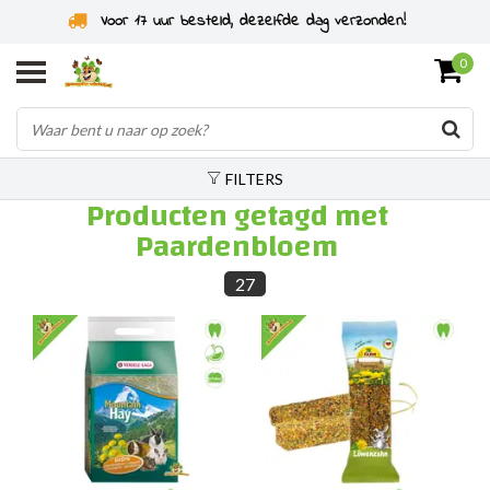
steld, dezelfde dag verzonden!
Specialist in k
0
FILTERS
Producten getagd met
Paardenbloem
27