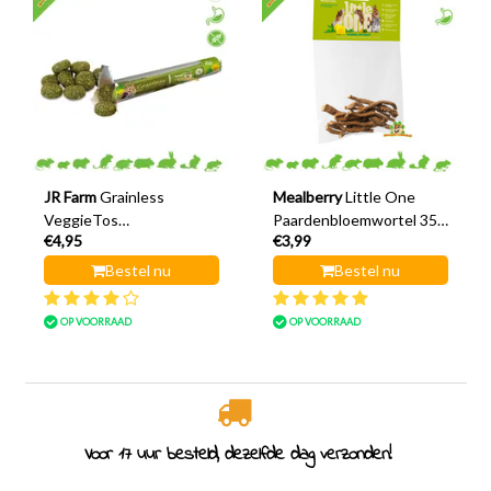
JR Farm
Grainless
Mealberry
Little One
VeggieTos
Paardenbloemwortel 35
€4,95
€3,99
Paardenbloem
gram
Bestel nu
Bestel nu
OP VOORRAAD
OP VOORRAAD
Voor 17 uur besteld, dezelfde dag verzonden!