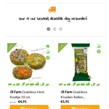
Voor 17 uur besteld, dezelfde dag verzonden!
JR Farm
Grainless Hooi
JR Farm
Grainless
Koekje 10 cm
Kruiden Rollen
€4,95
€5,95
Paardenbloem &
€5,95
Zonnebloem
Bestel nu
Bestel nu