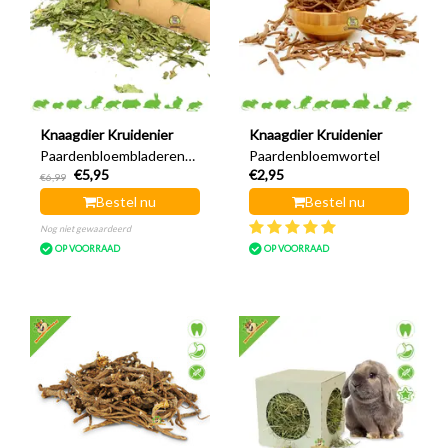
Knaagdier Kruidenier
Knaagdier Kruidenier
Paardenbloembladeren
Paardenbloemwortel
€5,95
€2,95
Grof
€6,99
Bestel nu
Bestel nu
Nog niet gewaardeerd
OP VOORRAAD
OP VOORRAAD