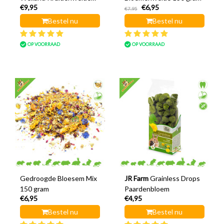
€9,95
€6,95
30 cm
€7,95
Bestel nu
Bestel nu
OP VOORRAAD
OP VOORRAAD
Gedroogde Bloesem Mix
JR Farm
Grainless Drops
150 gram
Paardenbloem
€6,95
€4,95
Bestel nu
Bestel nu