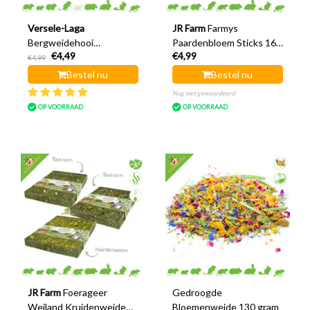
Versele-Laga
JR Farm
Farmys
Bergweidehooi
Paardenbloem Sticks 160
€4,49
€4,99
Paardenbloem 500 gram
gram
€4,99
Bestel nu
Bestel nu
Nog niet gewaardeerd
OP VOORRAAD
OP VOORRAAD
JR Farm
Foerageer
Gedroogde
Weiland Kruidenweide
Bloemenweide 130 gram