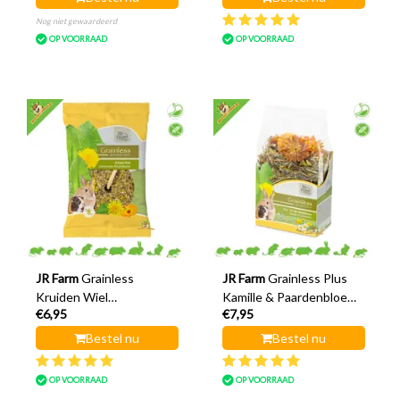
Nog niet gewaardeerd
OP VOORRAAD
OP VOORRAAD
JR Farm
Grainless
JR Farm
Grainless Plus
Kruiden Wiel
Kamille & Paardenbloem
€6,95
€7,95
Paardenbloem &
Relax 100 gram
Goudsbloem
Bestel nu
Bestel nu
OP VOORRAAD
OP VOORRAAD