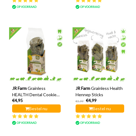
OP VOORRAAD
OP VOORRAAD
JR Farm
Grainless
JR Farm
Grainless Health
HEALTH Dental Cookies
Hennep Sticks
€4,95
€4,99
Paardenbloem 150 gram
€5,99
Bestel nu
Bestel nu
OP VOORRAAD
OP VOORRAAD