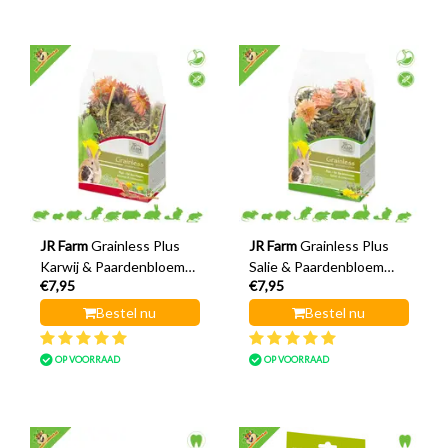
JR Farm
Grainless Plus
JR Farm
Grainless Plus
Karwij & Paardenbloem
Salie & Paardenbloem
€7,95
€7,95
Maag 100 gram
100 gram
Bestel nu
Bestel nu
OP VOORRAAD
OP VOORRAAD