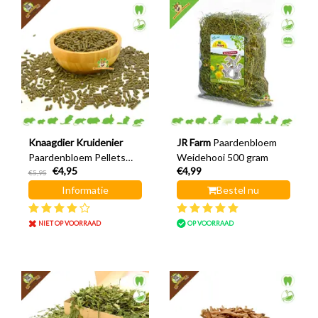
Knaagdier Kruidenier
JR Farm
Paardenbloem
Paardenbloem Pellets
Weidehooi 500 gram
€4,95
€4,99
200 gram
€5,95
Informatie
Bestel nu
NIET OP VOORRAAD
OP VOORRAAD