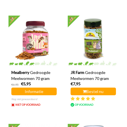
Mealberry
Gedroogde
JR Farm
Gedroogde
Meelwormen 70 gram
Meelwormen 70 gram
€5,95
€7,95
€6,95
Informatie
Bestel nu
Nog niet gewaardeerd
NIET OP VOORRAAD
OP VOORRAAD