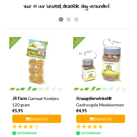
Voor 17 uur besteld, dezelfde dag verzonden!
JR Farm
Garnaal Koekjes
Knaagdierwinkel®
120 gram
Gedroogde Meelwormen
€5,95
€4,95
Bestel nu
Bestel nu
OP VOORRAAD
OP VOORRAAD