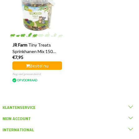
JR Farm
Tiny Treats
Sprinkhanen Mix 150
€7,95
gram
Bestel nu
Nog niet gewaardeerd
OP VOORRAAD
KLANTENSERVICE
MIJN ACCOUNT
INTERNATIONAL