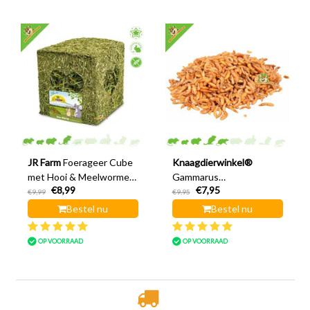
JR Farm
Foerageer Cube
Knaagdierwinkel®
met Hooi & Meelwormen
Gammarus
€8,99
€7,95
12 cm
Waterkreeftjes 80 gram
€9,99
€9,95
Bestel nu
Bestel nu
OP VOORRAAD
OP VOORRAAD