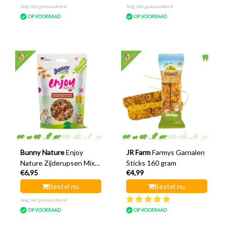
Nog niet gewaardeerd
Nog niet gewaardeerd
OP VOORRAAD
OP VOORRAAD
Bunny Nature
Enjoy
JR Farm
Farmys Garnalen
Nature Zijderupsen Mix
Sticks 160 gram
€6,95
€4,99
met Bloemen
Bestel nu
Bestel nu
Nog niet gewaardeerd
OP VOORRAAD
OP VOORRAAD