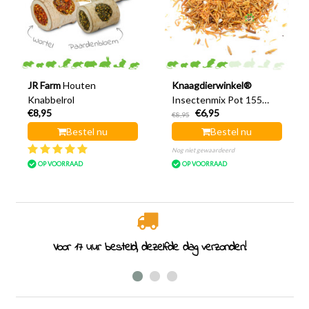
JR Farm
Houten
Knaagdierwinkel®
Knabbelrol
Insectenmix Pot 155
€8,95
€6,95
gram
€8,95
Bestel nu
Bestel nu
Nog niet gewaardeerd
OP VOORRAAD
OP VOORRAAD
Voor 17 uur besteld, dezelfde dag verzonden!