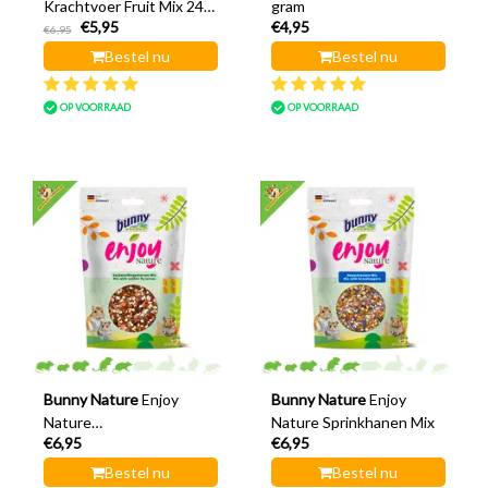
Krachtvoer Fruit Mix 240
gram
€5,95
€4,95
gram
€6,95
Bestel nu
Bestel nu
OP VOORRAAD
OP VOORRAAD
Bunny Nature
Enjoy
Bunny Nature
Enjoy
Nature
Nature Sprinkhanen Mix
€6,95
€6,95
Soldatenvliegenlarven
Mix
Bestel nu
Bestel nu