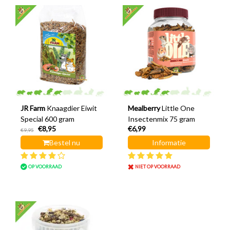
JR Farm
Knaagdier Eiwit
Mealberry
Little One
Special 600 gram
Insectenmix 75 gram
€8,95
€6,99
€9,95
Bestel nu
Informatie
OP VOORRAAD
NIET OP VOORRAAD