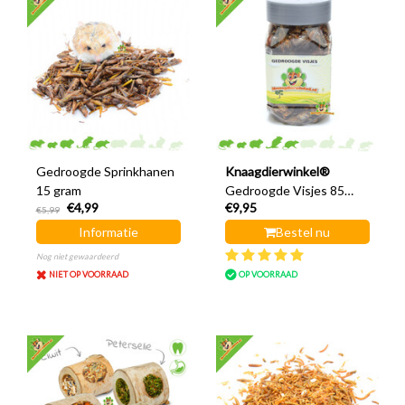
Gedroogde Sprinkhanen
Knaagdierwinkel®
15 gram
Gedroogde Visjes 85
€4,99
€9,95
gram
€5,99
Informatie
Bestel nu
Nog niet gewaardeerd
NIET OP VOORRAAD
OP VOORRAAD