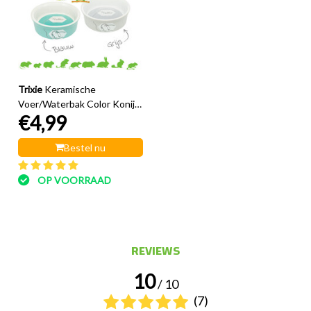
Trixie
Keramische
Voer/Waterbak Color Konijn
€4,99
11 cm
Bestel nu
OP VOORRAAD
REVIEWS
10
/ 10
(7)