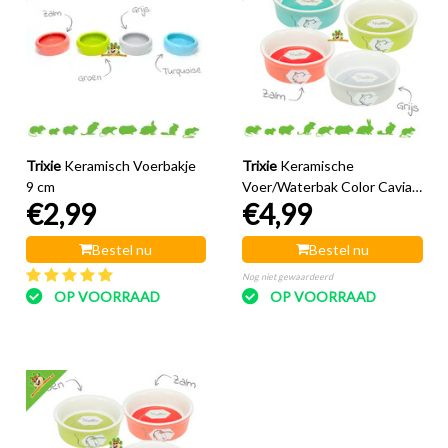
Trixie
Keramisch Voerbakje
Trixie
Keramische
9 cm
Voer/Waterbak Color Cavia
€2,99
€4,99
11 cm
Bestel nu
Bestel nu
Nog niet gewaardeerd
OP VOORRAAD
OP VOORRAAD