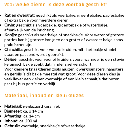
Voor welke dieren is deze voerbak geschikt?
Rat en dwergrat:
geschikt als voerbakje, groentebakje, papjesbakje
of extra bakje voor meerdere dieren.
Cavia:
geschikt als voerbakje, groentebakje of waterbakje,
afhankelijk van de inrichting.
Konijn:
geschikt als voerbakje of snackbakje. Voor water of grotere
porties kan bij grotere konijnen een groter of zwaarder bakje soms
praktischer zijn.
Chinchilla:
geschikt voor voer of kruiden, mits het bakje stabiel
staat en passend wordt gebruikt.
Degoe:
geschikt voor voer of kruiden, vooral wanneer je een stevig
keramisch bakje zoekt dat minder snel verschuift.
Voor kleinere knaagdieren zoals muizen, dwerghamsters, hamsters
en gerbils is dit bakje meestal wat groot. Voor deze dieren kies je
vaak liever een kleiner voerbakje of een klein schaaltje dat beter
past bij hun portie en verblijf.
Materiaal, inhoud en kleurkeuzes
Materiaal:
geglazuurd keramiek
Diameter:
ca. ø 14 cm
Afmeting:
ca. 14 cm
Inhoud:
ca. 200 ml
Gebruik:
voerbakje, snackbakje of waterbakje