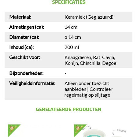
SPECIFICATIES
Materiaal:
Keramiek (Geglazuurd)
Afmetingen (ca):
14 cm
Diameter (ca):
ø 14 cm
Inhoud (ca):
200 ml
Geschikt voor:
Knaagdieren, Rat, Cavia,
Konijn, Chinchilla, Degoe
Bijzonderheden:
-
Veiligheidsinformatie:
Alleen onder toezicht
aanbieden | Controleer
regelmatig op slijtage
GERELATEERDE PRODUCTEN