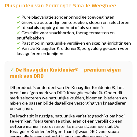
Pluspunten van Gedroogde Smalle Weegbree
✔
Pure bladvariatie zonder onnodige toevoegingen
✔
Grove structuur: fijn om te zoeken, slepen en selecteren
✔
Ideaal als topping door hooi of als strooimix
✔
Geschikt voor snackborden, foerageermatten en
snuffelbakken
✔
Past mooi in natuurlijke verblijven en scaping-inrichtingen
✔
Van De Knaagdier Kruidenier®, zorgvuldig gekozen voor
knaagdieren en konijnen
✓
De Knaagdier Kruidenier® – premium eigen
merk van DRD
Dit product is onderdeel van De Knaagdier Kruidenier®, het
premium eigen merk van DRD Knaagdierwinkel®. Onder dit
merk selecteren we natuurlijke kruiden, bloemen, bladeren en
mixen die passen bij de dagelijkse verzorging van knaagdieren
en konijnen.
De kracht zit in rustige, natuurlijke variatie: geschikt om hooi
te verrijken, foerageren te stimuleren of een verblijf op een
eetbare manier interessanter te maken. Daarmee sluit De
Knaagdier Kruidenier® goed aan bij waar DRD voor staat:
zorgvuldig kiezen wat echt klopt voor dier en baasje.