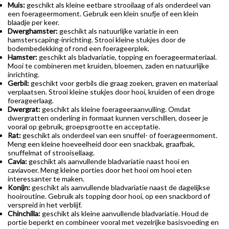
Muis:
geschikt als kleine eetbare strooilaag of als onderdeel van
een foerageermoment. Gebruik een klein snufje of een klein
blaadje per keer.
Dwerghamster:
geschikt als natuurlijke variatie in een
hamsterscaping-inrichting. Strooi kleine stukjes door de
bodembedekking of rond een foerageerplek.
Hamster:
geschikt als bladvariatie, topping en foerageermateriaal.
Mooi te combineren met kruiden, bloemen, zaden en natuurlijke
inrichting.
Gerbil:
geschikt voor gerbils die graag zoeken, graven en materiaal
verplaatsen. Strooi kleine stukjes door hooi, kruiden of een droge
foerageerlaag.
Dwergrat:
geschikt als kleine foerageeraanvulling. Omdat
dwergratten onderling in formaat kunnen verschillen, doseer je
vooral op gebruik, groepsgrootte en acceptatie.
Rat:
geschikt als onderdeel van een snuffel- of foerageermoment.
Meng een kleine hoeveelheid door een snackbak, graafbak,
snuffelmat of strooisellaag.
Cavia:
geschikt als aanvullende bladvariatie naast hooi en
caviavoer. Meng kleine porties door het hooi om hooi eten
interessanter te maken.
Konijn:
geschikt als aanvullende bladvariatie naast de dagelijkse
hooiroutine. Gebruik als topping door hooi, op een snackbord of
verspreid in het verblijf.
Chinchilla:
geschikt als kleine aanvullende bladvariatie. Houd de
portie beperkt en combineer vooral met vezelrijke basisvoeding en