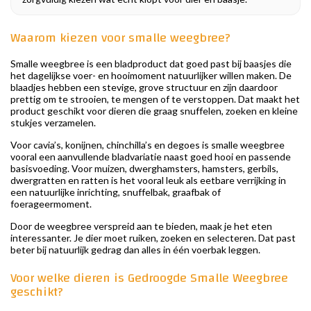
Waarom kiezen voor smalle weegbree?
Smalle weegbree is een bladproduct dat goed past bij baasjes die
het dagelijkse voer- en hooimoment natuurlijker willen maken. De
blaadjes hebben een stevige, grove structuur en zijn daardoor
prettig om te strooien, te mengen of te verstoppen. Dat maakt het
product geschikt voor dieren die graag snuffelen, zoeken en kleine
stukjes verzamelen.
Voor cavia’s, konijnen, chinchilla’s en degoes is smalle weegbree
vooral een aanvullende bladvariatie naast goed hooi en passende
basisvoeding. Voor muizen, dwerghamsters, hamsters, gerbils,
dwergratten en ratten is het vooral leuk als eetbare verrijking in
een natuurlijke inrichting, snuffelbak, graafbak of
foerageermoment.
Door de weegbree verspreid aan te bieden, maak je het eten
interessanter. Je dier moet ruiken, zoeken en selecteren. Dat past
beter bij natuurlijk gedrag dan alles in één voerbak leggen.
Voor welke dieren is Gedroogde Smalle Weegbree
geschikt?