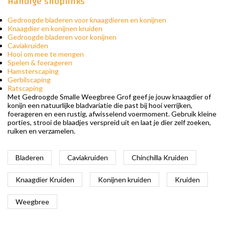
Handige shoplinks
Gedroogde bladeren voor knaagdieren en konijnen
Knaagdier en konijnen kruiden
Gedroogde bladeren voor konijnen
Caviakruiden
Hooi om mee te mengen
Spelen & foerageren
Hamsterscaping
Gerbilscaping
Ratscaping
Met Gedroogde Smalle Weegbree Grof geef je jouw knaagdier of
konijn een natuurlijke bladvariatie die past bij hooi verrijken,
foerageren en een rustig, afwisselend voermoment. Gebruik kleine
porties, strooi de blaadjes verspreid uit en laat je dier zelf zoeken,
ruiken en verzamelen.
Bladeren
Caviakruiden
Chinchilla Kruiden
Knaagdier Kruiden
Konijnen kruiden
Kruiden
Weegbree