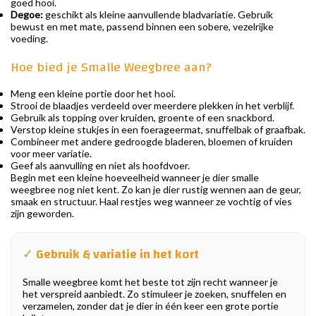
goed hooi.
Degoe:
geschikt als kleine aanvullende bladvariatie. Gebruik
bewust en met mate, passend binnen een sobere, vezelrijke
voeding.
Hoe bied je Smalle Weegbree aan?
Meng een kleine portie door het hooi.
Strooi de blaadjes verdeeld over meerdere plekken in het verblijf.
Gebruik als topping over kruiden, groente of een snackbord.
Verstop kleine stukjes in een foerageermat, snuffelbak of graafbak.
Combineer met andere gedroogde bladeren, bloemen of kruiden
voor meer variatie.
Geef als aanvulling en niet als hoofdvoer.
Begin met een kleine hoeveelheid wanneer je dier smalle
weegbree nog niet kent. Zo kan je dier rustig wennen aan de geur,
smaak en structuur. Haal restjes weg wanneer ze vochtig of vies
zijn geworden.
✓
Gebruik & variatie in het kort
Smalle weegbree komt het beste tot zijn recht wanneer je
het verspreid aanbiedt. Zo stimuleer je zoeken, snuffelen en
verzamelen, zonder dat je dier in één keer een grote portie