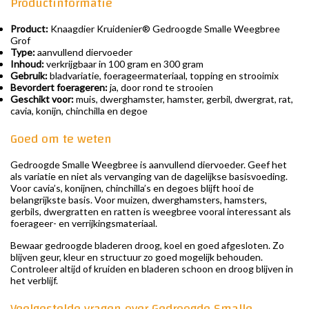
Productinformatie
Product:
Knaagdier Kruidenier® Gedroogde Smalle Weegbree
Grof
Type:
aanvullend diervoeder
Inhoud:
verkrijgbaar in 100 gram en 300 gram
Gebruik:
bladvariatie, foerageermateriaal, topping en strooimix
Bevordert foerageren:
ja, door rond te strooien
Geschikt voor:
muis, dwerghamster, hamster, gerbil, dwergrat, rat,
cavia, konijn, chinchilla en degoe
Goed om te weten
Gedroogde Smalle Weegbree is aanvullend diervoeder. Geef het
als variatie en niet als vervanging van de dagelijkse basisvoeding.
Voor cavia’s, konijnen, chinchilla’s en degoes blijft hooi de
belangrijkste basis. Voor muizen, dwerghamsters, hamsters,
gerbils, dwergratten en ratten is weegbree vooral interessant als
foerageer- en verrijkingsmateriaal.
Bewaar gedroogde bladeren droog, koel en goed afgesloten. Zo
blijven geur, kleur en structuur zo goed mogelijk behouden.
Controleer altijd of kruiden en bladeren schoon en droog blijven in
het verblijf.
Veelgestelde vragen over Gedroogde Smalle