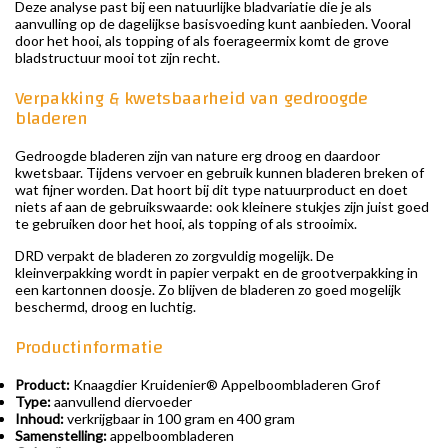
Deze analyse past bij een natuurlijke bladvariatie die je als
aanvulling op de dagelijkse basisvoeding kunt aanbieden. Vooral
door het hooi, als topping of als foerageermix komt de grove
bladstructuur mooi tot zijn recht.
Verpakking & kwetsbaarheid van gedroogde
bladeren
Gedroogde bladeren zijn van nature erg droog en daardoor
kwetsbaar. Tijdens vervoer en gebruik kunnen bladeren breken of
wat fijner worden. Dat hoort bij dit type natuurproduct en doet
niets af aan de gebruikswaarde: ook kleinere stukjes zijn juist goed
te gebruiken door het hooi, als topping of als strooimix.
DRD verpakt de bladeren zo zorgvuldig mogelijk. De
kleinverpakking wordt in papier verpakt en de grootverpakking in
een kartonnen doosje. Zo blijven de bladeren zo goed mogelijk
beschermd, droog en luchtig.
Productinformatie
Product:
Knaagdier Kruidenier® Appelboombladeren Grof
Type:
aanvullend diervoeder
Inhoud:
verkrijgbaar in 100 gram en 400 gram
Samenstelling:
appelboombladeren