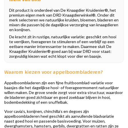
Dit product is onderdeel van De Knaagdier Kruidenier®, het
premium eigen merk van DRD Knaagdierwinkel®. Onder dit
merk selecteren we natuurlijke kruiden, bloemen, bladeren en
mixen die passen bij de dagelijkse verzorging van knaagdieren
en konijnen.
De kracht zit in rustige, natuurlijke variatie: geschikt om hooi
te verrijken, foerageren te stimuleren of een verblijf op een
eetbare manier interessanter te maken. Daarmee sluit De
Knaagdier Kruidenier® goed aan bij waar DRD voor staat:
zorgvuldig kiezen wat echt klopt voor dier en baasje.
Waarom kiezen voor appelboombladeren?
Appelboombladeren zijn een fijne fruitboomblad-variatie voor
baasjes die het dagelijkse hooi- of foerageermoment natuurlijker
willen maken. De grove snede zorgt voor extra structuur, waardoor
de bladeren goed zichtbaar en goed zoekbaar blijven in hooi,
bodembedekking of een snuffelbak.
Voor cavia’s, konijnen, chinchilla’s en degoes zijn
appelboombladeren heel geschikt als aanvullende bladvariatie
naast goed hooi en passende basisvoeding. Voor muizen,
dwerghamsters, hamsters, gerbils, dwergratten en ratten zijn ze