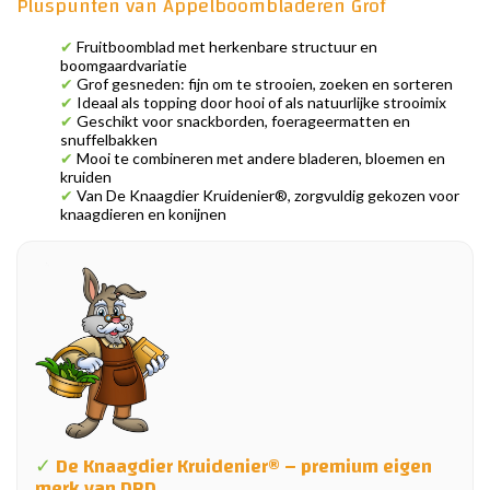
Pluspunten van Appelboombladeren Grof
✔
Fruitboomblad met herkenbare structuur en
boomgaardvariatie
✔
Grof gesneden: fijn om te strooien, zoeken en sorteren
✔
Ideaal als topping door hooi of als natuurlijke strooimix
✔
Geschikt voor snackborden, foerageermatten en
snuffelbakken
✔
Mooi te combineren met andere bladeren, bloemen en
kruiden
✔
Van De Knaagdier Kruidenier®, zorgvuldig gekozen voor
knaagdieren en konijnen
✓
De Knaagdier Kruidenier® – premium eigen
merk van DRD