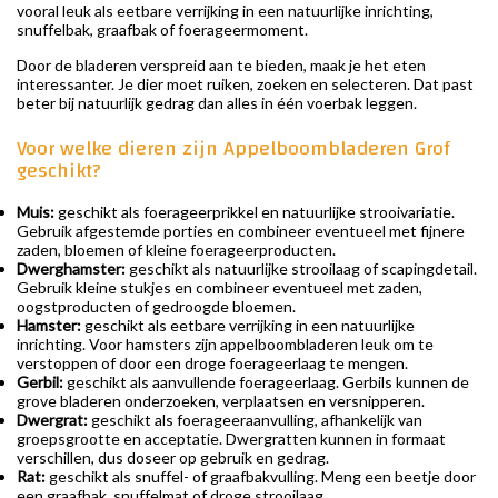
vooral leuk als eetbare verrijking in een natuurlijke inrichting,
snuffelbak, graafbak of foerageermoment.
Door de bladeren verspreid aan te bieden, maak je het eten
interessanter. Je dier moet ruiken, zoeken en selecteren. Dat past
beter bij natuurlijk gedrag dan alles in één voerbak leggen.
Voor welke dieren zijn Appelboombladeren Grof
geschikt?
Muis:
geschikt als foerageerprikkel en natuurlijke strooivariatie.
Gebruik afgestemde porties en combineer eventueel met fijnere
zaden, bloemen of kleine foerageerproducten.
Dwerghamster:
geschikt als natuurlijke strooilaag of scapingdetail.
Gebruik kleine stukjes en combineer eventueel met zaden,
oogstproducten of gedroogde bloemen.
Hamster:
geschikt als eetbare verrijking in een natuurlijke
inrichting. Voor hamsters zijn appelboombladeren leuk om te
verstoppen of door een droge foerageerlaag te mengen.
Gerbil:
geschikt als aanvullende foerageerlaag. Gerbils kunnen de
grove bladeren onderzoeken, verplaatsen en versnipperen.
Dwergrat:
geschikt als foerageeraanvulling, afhankelijk van
groepsgrootte en acceptatie. Dwergratten kunnen in formaat
verschillen, dus doseer op gebruik en gedrag.
Rat:
geschikt als snuffel- of graafbakvulling. Meng een beetje door
een graafbak, snuffelmat of droge strooilaag.