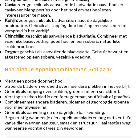
Cavia:
zeer geschikt als aanvullende bladvariatie naast hooi en
caviavoer. Meng porties door het hooi om het hooi eten
interessanter te maken.
Konijn:
zeer geschikt als bladvariatie naast de dagelijkse
hooiroutine. Gebruik als topping door hooi, op een snackbord of
verspreid in het verblijf.
Chinchilla:
geschikt als aanvullende bladvariatie. Combineer met
vezelrijke basisvoeding, goed hooi en een sobere, natuurlijke
kruidenroutine.
Degoe:
geschikt als aanvullende bladvariatie. Gebruik bewust en
afgestemd op een sobere, vezelrijke voeding.
Hoe bied je Appelboombladeren Grof aan?
Meng een portie door het hooi.
Strooi de bladeren verdeeld over meerdere plekken in het verblijf.
Gebruik als topping over kruiden, groente of een snackbord.
Verstop stukken blad in een foerageermat, snuffelbak of graafbak.
Combineer met andere bladeren, bloemen of gedroogde groente
voor meer afwisseling.
Gebruik als aanvulling op de dagelijkse basisvoeding.
Begin rustig wanneer je dier appelboombladeren nog niet kent. Zo
kan je dier wennen aan geur, smaak en structuur. Haal restjes weg
wanneer ze vochtig of vies zijn geworden.