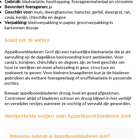
Gebruik:
bladvariatie, hooitopping, foerageermateriaal en strooimix
Bevordert foerageren:
ja
Geschikt voor:
muis, dwerghamster, hamster, gerbil, dwergrat, rat,
cavia, konijn, chinchilla en degoe
Verpakking:
kleinverpakking in papier, grootverpakking in
kartonnen doosje
Goed om te weten
Appelboombladeren Grof zijn een natuurlijke bladvariatie die je als
aanvulling op de dagelijkse basisvoeding kunt aanbieden. Voor
cavia’s, konijnen, chinchilla’s en degoes zijn ze heel geschikt om
hooi te verrijken en meer afwisseling in geur, structuur en
zoekwerk te geven. Voor kleinere knaagdieren kun je de bladeren
gebruiken als eetbare foerageerlaag of snuffelvariatie in passende
porties.
Bewaar appelboombladeren droog, koel en goed afgesloten.
Controleer altijd of bladeren schoon en droog blijven in het verblijf
en verwijder restjes wanneer ze vochtig of vervuild zijn geworden.
Veelgestelde vragen over Appelboombladeren Grof
Waarvoor gebruik je Appelboombladeren Grof?