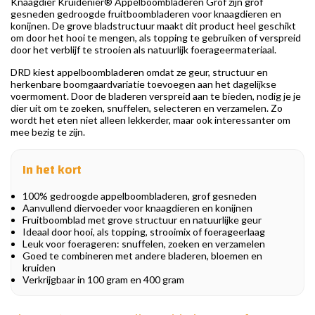
Knaagdier Kruidenier® Appelboombladeren Grof zijn grof
gesneden gedroogde fruitboombladeren voor knaagdieren en
konijnen. De grove bladstructuur maakt dit product heel geschikt
om door het hooi te mengen, als topping te gebruiken of verspreid
door het verblijf te strooien als natuurlijk foerageermateriaal.
DRD kiest appelboombladeren omdat ze geur, structuur en
herkenbare boomgaardvariatie toevoegen aan het dagelijkse
voermoment. Door de bladeren verspreid aan te bieden, nodig je je
dier uit om te zoeken, snuffelen, selecteren en verzamelen. Zo
wordt het eten niet alleen lekkerder, maar ook interessanter om
mee bezig te zijn.
In het kort
100% gedroogde appelboombladeren, grof gesneden
Aanvullend diervoeder voor knaagdieren en konijnen
Fruitboomblad met grove structuur en natuurlijke geur
Ideaal door hooi, als topping, strooimix of foerageerlaag
Leuk voor foerageren: snuffelen, zoeken en verzamelen
Goed te combineren met andere bladeren, bloemen en
kruiden
Verkrijgbaar in 100 gram en 400 gram