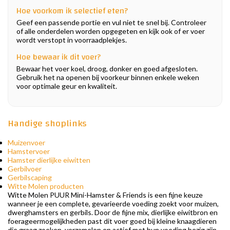
Hoe voorkom ik selectief eten?
Geef een passende portie en vul niet te snel bij. Controleer
of alle onderdelen worden opgegeten en kijk ook of er voer
wordt verstopt in voorraadplekjes.
Hoe bewaar ik dit voer?
Bewaar het voer koel, droog, donker en goed afgesloten.
Gebruik het na openen bij voorkeur binnen enkele weken
voor optimale geur en kwaliteit.
Handige shoplinks
Muizenvoer
Hamstervoer
Hamster dierlijke eiwitten
Gerbilvoer
Gerbilscaping
Witte Molen producten
Witte Molen PUUR Mini-Hamster & Friends is een fijne keuze
wanneer je een complete, gevarieerde voeding zoekt voor muizen,
dwerghamsters en gerbils. Door de fijne mix, dierlijke eiwitbron en
foerageermogelijkheden past dit voer goed bij kleine knaagdieren
die graag zoeken, verzamelen en actief met hun voeding bezig zijn.