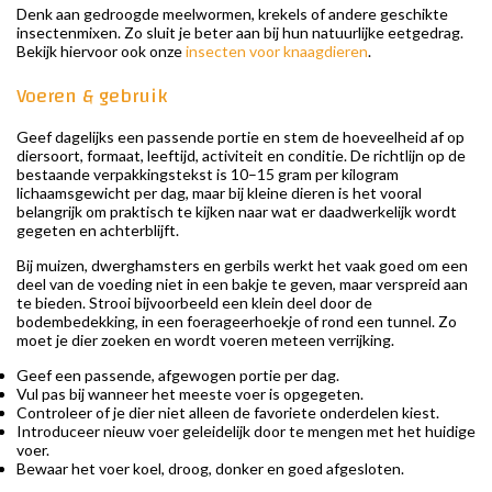
Denk aan gedroogde meelwormen, krekels of andere geschikte
insectenmixen. Zo sluit je beter aan bij hun natuurlijke eetgedrag.
Bekijk hiervoor ook onze
insecten voor knaagdieren
.
Voeren & gebruik
Geef dagelijks een passende portie en stem de hoeveelheid af op
diersoort, formaat, leeftijd, activiteit en conditie. De richtlijn op de
bestaande verpakkingstekst is 10–15 gram per kilogram
lichaamsgewicht per dag, maar bij kleine dieren is het vooral
belangrijk om praktisch te kijken naar wat er daadwerkelijk wordt
gegeten en achterblijft.
Bij muizen, dwerghamsters en gerbils werkt het vaak goed om een
deel van de voeding niet in een bakje te geven, maar verspreid aan
te bieden. Strooi bijvoorbeeld een klein deel door de
bodembedekking, in een foerageerhoekje of rond een tunnel. Zo
moet je dier zoeken en wordt voeren meteen verrijking.
Geef een passende, afgewogen portie per dag.
Vul pas bij wanneer het meeste voer is opgegeten.
Controleer of je dier niet alleen de favoriete onderdelen kiest.
Introduceer nieuw voer geleidelijk door te mengen met het huidige
voer.
Bewaar het voer koel, droog, donker en goed afgesloten.