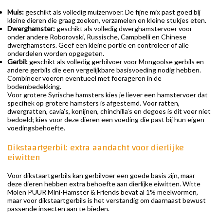
Muis:
geschikt als volledig muizenvoer. De fijne mix past goed bij
kleine dieren die graag zoeken, verzamelen en kleine stukjes eten.
Dwerghamster:
geschikt als volledig dwerghamstervoer voor
onder andere Roborovski, Russische, Campbelli en Chinese
dwerghamsters. Geef een kleine portie en controleer of alle
onderdelen worden opgegeten.
Gerbil:
geschikt als volledig gerbilvoer voor Mongoolse gerbils en
andere gerbils die een vergelijkbare basisvoeding nodig hebben.
Combineer voeren eventueel met foerageren in de
bodembedekking.
Voor grotere Syrische hamsters kies je liever een hamstervoer dat
specifiek op grotere hamsters is afgestemd. Voor ratten,
dwergratten, cavia’s, konijnen, chinchilla’s en degoes is dit voer niet
bedoeld; kies voor deze dieren een voeding die past bij hun eigen
voedingsbehoefte.
Dikstaartgerbil: extra aandacht voor dierlijke
eiwitten
Voor dikstaartgerbils kan gerbilvoer een goede basis zijn, maar
deze dieren hebben extra behoefte aan dierlijke eiwitten. Witte
Molen PUUR Mini-Hamster & Friends bevat al 1% meelwormen,
maar voor dikstaartgerbils is het verstandig om daarnaast bewust
passende insecten aan te bieden.