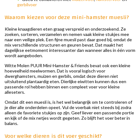
gerbilvoer
Waarom kiezen voor deze mini-hamster muesli?
Kleine knaagdieren eten graag verspreid en onderzoekend. Ze
zoeken, sorteren, verzamelen en nemen vaak kleine stukjes mee
naar een veilige plek. Een fijne muesli past daar goed bij, omdat de
mix verschillende structuren en geuren bevat. Dat maakt het
dagelijkse eetmoment interessanter dan wanneer alles in één vorm
wordt aangeboden.
Witte Molen PUUR Mini-Hamster & Friends bevat ook een kleine
hoeveelheid meelwormen. Dat is vooral logisch voor
dwerghamsters, muizen en gerbils, omdat deze dieren niet
uitsluitend plantaardig eten. Dierlijke eiwitten kunnen dus een
passende rol hebben binnen een compleet voer voor kleine
alleseters.
Omdat dit een muesli is, is het wel belangrijk om te controleren of
je dier alle onderdelen opeet. Vul de voerbak niet steeds bij zodra
alleen de favoriete stukjes op zijn. Geef liever een passende portie
en kijk of de mix netjes wordt gegeten. Zo blijft het voer beter in
balans.
Voor welke dieren is dit voer geschikt?