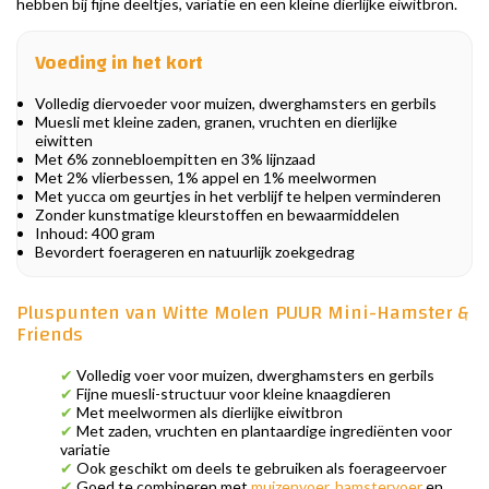
hebben bij fijne deeltjes, variatie en een kleine dierlijke eiwitbron.
Voeding in het kort
Volledig diervoeder voor muizen, dwerghamsters en gerbils
Muesli met kleine zaden, granen, vruchten en dierlijke
eiwitten
Met 6% zonnebloempitten en 3% lijnzaad
Met 2% vlierbessen, 1% appel en 1% meelwormen
Met yucca om geurtjes in het verblijf te helpen verminderen
Zonder kunstmatige kleurstoffen en bewaarmiddelen
Inhoud: 400 gram
Bevordert foerageren en natuurlijk zoekgedrag
Pluspunten van Witte Molen PUUR Mini-Hamster &
Friends
✔
Volledig voer voor muizen, dwerghamsters en gerbils
✔
Fijne muesli-structuur voor kleine knaagdieren
✔
Met meelwormen als dierlijke eiwitbron
✔
Met zaden, vruchten en plantaardige ingrediënten voor
variatie
✔
Ook geschikt om deels te gebruiken als foerageervoer
✔
Goed te combineren met
muizenvoer
,
hamstervoer
en