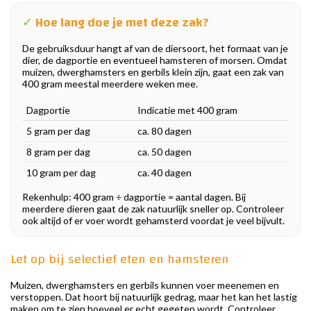
✓
Hoe lang doe je met deze zak?
De gebruiksduur hangt af van de diersoort, het formaat van je
dier, de dagportie en eventueel hamsteren of morsen. Omdat
muizen, dwerghamsters en gerbils klein zijn, gaat een zak van
400 gram meestal meerdere weken mee.
Dagportie
Indicatie met 400 gram
5 gram per dag
ca. 80 dagen
8 gram per dag
ca. 50 dagen
10 gram per dag
ca. 40 dagen
Rekenhulp: 400 gram ÷ dagportie = aantal dagen. Bij
meerdere dieren gaat de zak natuurlijk sneller op. Controleer
ook altijd of er voer wordt gehamsterd voordat je veel bijvult.
Let op bij selectief eten en hamsteren
Muizen, dwerghamsters en gerbils kunnen voer meenemen en
verstoppen. Dat hoort bij natuurlijk gedrag, maar het kan het lastig
maken om te zien hoeveel er echt gegeten wordt. Controleer