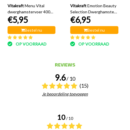
Vitakraft
Menu Vital
Vitakraft
Emotion Beauty
dwerghamstervoer 400
Selection Dwerghamster
€5,95
€6,95
gram
300 gram
Bestel nu
Bestel nu
OP VOORRAAD
OP VOORRAAD
REVIEWS
9.6
/ 10
(15)
Je beoordeling toevoegen
10
/ 10