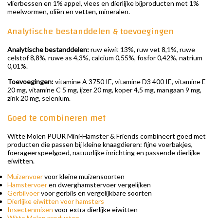
vlierbessen en 1% appel, vlees en dierlijke bijproducten met 1%
meelwormen, oliën en vetten, mineralen.
Analytische bestanddelen & toevoegingen
Analytische bestanddelen:
ruw eiwit 13%, ruw vet 8,1%, ruwe
celstof 8,8%, ruwe as 4,3%, calcium 0,55%, fosfor 0,42%, natrium
0,01%.
Toevoegingen:
vitamine A 3750 IE, vitamine D3 400 IE, vitamine E
20 mg, vitamine C 5 mg, ijzer 20 mg, koper 4,5 mg, mangaan 9 mg,
zink 20 mg, selenium.
Goed te combineren met
Witte Molen PUUR Mini-Hamster & Friends combineert goed met
producten die passen bij kleine knaagdieren: fijne voerbakjes,
foerageerspeelgoed, natuurlijke inrichting en passende dierlijke
eiwitten.
Muizenvoer
voor kleine muizensoorten
Hamstervoer
en dwerghamstervoer vergelijken
Gerbilvoer
voor gerbils en vergelijkbare soorten
Dierlijke eiwitten voor hamsters
Insectenmixen
voor extra dierlijke eiwitten
Witte Molen producten