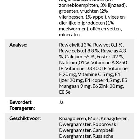
zonnebloempitten, 3% lijnzaad),
groenten, vruchten (2%
vlierbessen, 1% appel), vlees en
dierlijke bijproducten (1%
meelwormen), oliën en vetten,
mineralen
Analyse:
Ruw eiwit 13 %, Ruw vet 8,1 %,
Ruwe celstof 8,8 %, Ruwe as 4,3
%, Calcium ,55 %, Fosfor ,42 %,
Natrium ,01 %, Vitamine A 3750
IE, Vitamine D3 400 IE, Vitamine
E 20 mg, Vitamine C 5 mg, E1
Ijzer 20 mg, E4 Koper 4,5 mg, E5
Mangaan 9 mg, E6 Zink 20 mg,
E8 Se
Bevordert
Ja
Foerageren:
Geschikt voor:
Knaagdieren, Muis, Knaagdieren,
Dwerghamster, Roborovski
Dwerghamster, Campbelli
Dwerghamster, Russische