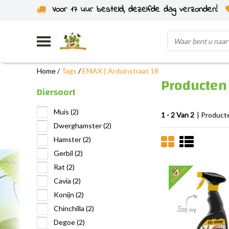
Voor 17 uur besteld, dezelfde dag verzonden!
Uit eigen voorraad verzonden
Home
/
Tags
/
EMAX | Arduinstraat 18
Producten 
Diersoort
Muis
(2)
1 - 2 Van 2
| Product
Dwerghamster
(2)
Hamster
(2)
Gerbil
(2)
Rat
(2)
Cavia
(2)
Konijn
(2)
Chinchilla
(2)
Degoe
(2)