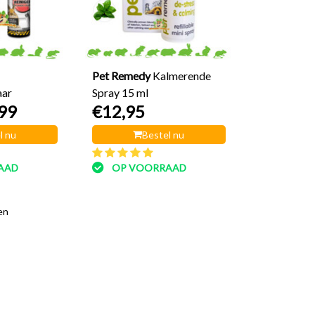
Pet Remedy
Kalmerende
aar
Spray 15 ml
99
€12,95
l nu
Bestel nu
AAD
OP VOORRAAD
en