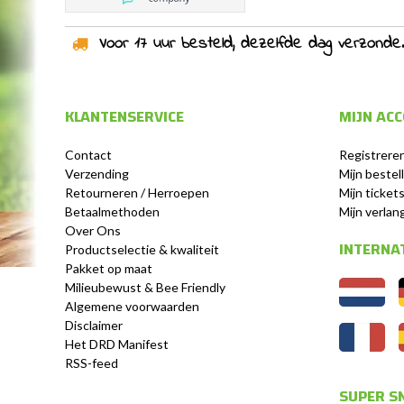
Voor 17 uur besteld, dezelfde dag verzonden!
KLANTENSERVICE
MIJN AC
Contact
Registrere
Verzending
Mijn bestel
Retourneren / Herroepen
Mijn ticket
Betaalmethoden
Mijn verlang
Over Ons
INTERNA
Productselectie & kwaliteit
Pakket op maat
Milieubewust & Bee Friendly
Algemene voorwaarden
Disclaimer
Het DRD Manifest
RSS-feed
SUPER SN