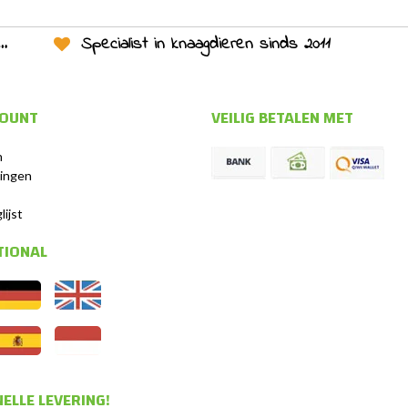
Specialist in knaagdieren sinds 2011
COUNT
VEILIG BETALEN MET
n
lingen
s
lijst
TIONAL
ELLE LEVERING!