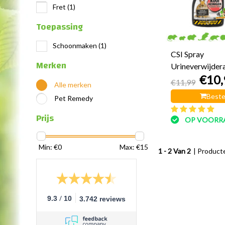
Fret
(1)
Toepassing
Schoonmaken
(1)
CSI Spray
Merken
Urineverwijder
€10,
€11,99
Alle merken
Beste
Pet Remedy
Prijs
OP VOORR
Min: €
0
Max: €
15
1 - 2 Van 2
| Product
/
9.3
10
3.742 reviews