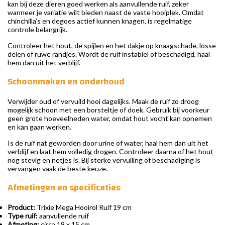
kan bij deze dieren goed werken als aanvullende ruif, zeker
wanneer je variatie wilt bieden naast de vaste hooiplek. Omdat
chinchilla’s en degoes actief kunnen knagen, is regelmatige
controle belangrijk.
Controleer het hout, de spijlen en het dakje op knaagschade, losse
delen of ruwe randjes. Wordt de ruif instabiel of beschadigd, haal
hem dan uit het verblijf.
Schoonmaken en onderhoud
Verwijder oud of vervuild hooi dagelijks. Maak de ruif zo droog
mogelijk schoon met een borsteltje of doek. Gebruik bij voorkeur
geen grote hoeveelheden water, omdat hout vocht kan opnemen
en kan gaan werken.
Is de ruif nat geworden door urine of water, haal hem dan uit het
verblijf en laat hem volledig drogen. Controleer daarna of het hout
nog stevig en netjes is. Bij sterke vervuiling of beschadiging is
vervangen vaak de beste keuze.
Afmetingen en specificaties
Product:
Trixie Mega Hooirol Ruif 19 cm
Type ruif:
aanvullende ruif
Afmeting:
circa 19 x 15 cm