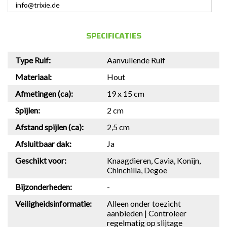
info@trixie.de
SPECIFICATIES
Type Ruif:
Aanvullende Ruif
Materiaal:
Hout
Afmetingen (ca):
19 x 15 cm
Spijlen:
2 cm
Afstand spijlen (ca):
2,5 cm
Afsluitbaar dak:
Ja
Geschikt voor:
Knaagdieren, Cavia, Konijn,
Chinchilla, Degoe
Bijzonderheden:
-
Veiligheidsinformatie:
Alleen onder toezicht
aanbieden | Controleer
regelmatig op slijtage