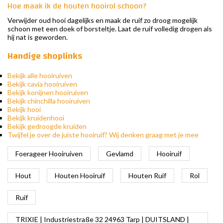
Hoe maak ik de houten hooirol schoon?
Verwijder oud hooi dagelijks en maak de ruif zo droog mogelijk
schoon met een doek of borsteltje. Laat de ruif volledig drogen als
hij nat is geworden.
Handige shoplinks
Bekijk alle hooiruiven
Bekijk cavia hooiruiven
Bekijk konijnen hooiruiven
Bekijk chinchilla hooiruiven
Bekijk hooi
Bekijk kruidenhooi
Bekijk gedroogde kruiden
Twijfel je over de juiste hooiruif? Wij denken graag met je mee
Foerageer Hooiruiven
Gevlamd
Hooiruif
Hout
Houten Hooiruif
Houten Ruif
Rol
Ruif
TRIXIE | Industriestraße 32 24963 Tarp | DUITSLAND |