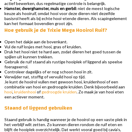
actief bewerken, dus regelmatige controle is belangrijk.
Hamster, dwerghamster, muis en gerbil:
niet de meest logische
keuze als hooiruif, omdat hooi voor deze dieren niet dezelfde
basisrol heeft als bij echte hooi-etende dieren. Als scapingelement
kan het formaat bovendien groot zijn.
Hoe gebruik je de Trixie Mega Hooirol Ruif?
Open het dakje aan de bovenkant.
Vul de ruif losjes met hooi, gras of kruiden.
Druk het hooi niet te hard aan, zodat dieren het goed tussen de
spijlen uit kunnen trekken.
Gebruik de ruif staand als rustige hooiplek of liggend als speelse
foerageerrol.
Controleer dagelijks of er nog schoon hooi in zit.
Verwijder nat, stoffig of vervuild hooi op tijd.
Je kunt de hooirol vullen met gewoon hooi, kruidenhooi of een
combinatie van hooi en gedroogde kruiden. Denk bijvoorbeeld aan
hooi
,
kruidenhooi
of
gedroogde kruiden
. Zo maak je van hooi eten
een actiever moment.
Staand of liggend gebruiken
Staand gebruik is handig wanneer je de hooirol op een vaste plek in
het verblijf wilt zetten. Zo kunnen dieren rondom de ruif eten en
blijft de hooiplek overzichtelijk. Dat werkt vooral goed bij cavia’s,