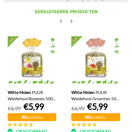
GERELATEERDE PRODUCTEN
Witte Molen
PUUR
Witte Molen
PUUR
Weidehooi Bloemen 500
Weidehooi Groenten 500
€5,99
€5,99
gram
gram
€6,99
€6,99
Bestel nu
Bestel nu
OP VOORRAAD
OP VOORRAAD