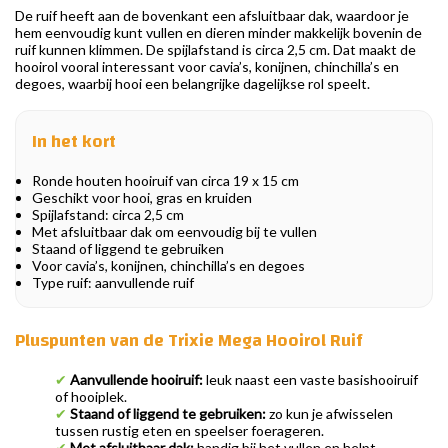
De ruif heeft aan de bovenkant een afsluitbaar dak, waardoor je
hem eenvoudig kunt vullen en dieren minder makkelijk bovenin de
ruif kunnen klimmen. De spijlafstand is circa 2,5 cm. Dat maakt de
hooirol vooral interessant voor cavia’s, konijnen, chinchilla’s en
degoes, waarbij hooi een belangrijke dagelijkse rol speelt.
In het kort
Ronde houten hooiruif van circa 19 x 15 cm
Geschikt voor hooi, gras en kruiden
Spijlafstand: circa 2,5 cm
Met afsluitbaar dak om eenvoudig bij te vullen
Staand of liggend te gebruiken
Voor cavia’s, konijnen, chinchilla’s en degoes
Type ruif: aanvullende ruif
Pluspunten van de Trixie Mega Hooirol Ruif
✔
Aanvullende hooiruif:
leuk naast een vaste basishooiruif
of hooiplek.
✔
Staand of liggend te gebruiken:
zo kun je afwisselen
tussen rustig eten en speelser foerageren.
✔
Met afsluitbaar dak:
handig bij het vullen en helpt