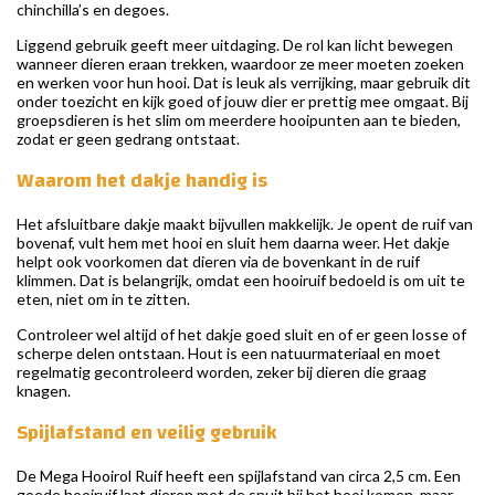
chinchilla’s en degoes.
Liggend gebruik geeft meer uitdaging. De rol kan licht bewegen
wanneer dieren eraan trekken, waardoor ze meer moeten zoeken
en werken voor hun hooi. Dat is leuk als verrijking, maar gebruik dit
onder toezicht en kijk goed of jouw dier er prettig mee omgaat. Bij
groepsdieren is het slim om meerdere hooipunten aan te bieden,
zodat er geen gedrang ontstaat.
Waarom het dakje handig is
Het afsluitbare dakje maakt bijvullen makkelijk. Je opent de ruif van
bovenaf, vult hem met hooi en sluit hem daarna weer. Het dakje
helpt ook voorkomen dat dieren via de bovenkant in de ruif
klimmen. Dat is belangrijk, omdat een hooiruif bedoeld is om uit te
eten, niet om in te zitten.
Controleer wel altijd of het dakje goed sluit en of er geen losse of
scherpe delen ontstaan. Hout is een natuurmateriaal en moet
regelmatig gecontroleerd worden, zeker bij dieren die graag
knagen.
Spijlafstand en veilig gebruik
De Mega Hooirol Ruif heeft een spijlafstand van circa 2,5 cm. Een
goede hooiruif laat dieren met de snuit bij het hooi komen, maar