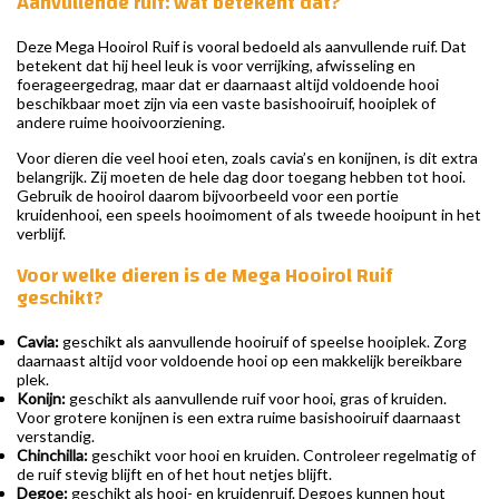
Aanvullende ruif: wat betekent dat?
Deze Mega Hooirol Ruif is vooral bedoeld als aanvullende ruif. Dat
betekent dat hij heel leuk is voor verrijking, afwisseling en
foerageergedrag, maar dat er daarnaast altijd voldoende hooi
beschikbaar moet zijn via een vaste basishooiruif, hooiplek of
andere ruime hooivoorziening.
Voor dieren die veel hooi eten, zoals cavia’s en konijnen, is dit extra
belangrijk. Zij moeten de hele dag door toegang hebben tot hooi.
Gebruik de hooirol daarom bijvoorbeeld voor een portie
kruidenhooi, een speels hooimoment of als tweede hooipunt in het
verblijf.
Voor welke dieren is de Mega Hooirol Ruif
geschikt?
Cavia:
geschikt als aanvullende hooiruif of speelse hooiplek. Zorg
daarnaast altijd voor voldoende hooi op een makkelijk bereikbare
plek.
Konijn:
geschikt als aanvullende ruif voor hooi, gras of kruiden.
Voor grotere konijnen is een extra ruime basishooiruif daarnaast
verstandig.
Chinchilla:
geschikt voor hooi en kruiden. Controleer regelmatig of
de ruif stevig blijft en of het hout netjes blijft.
Degoe:
geschikt als hooi- en kruidenruif. Degoes kunnen hout