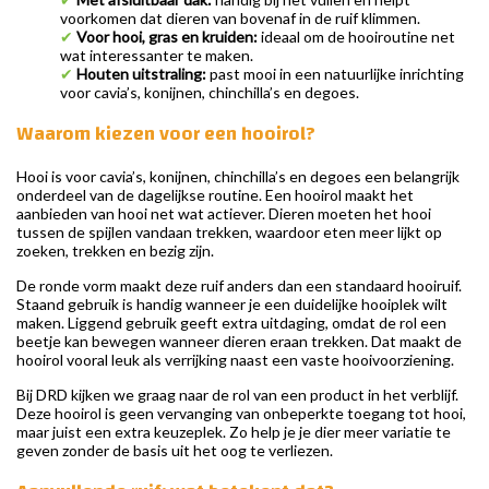
voorkomen dat dieren van bovenaf in de ruif klimmen.
✔
Voor hooi, gras en kruiden:
ideaal om de hooiroutine net
wat interessanter te maken.
✔
Houten uitstraling:
past mooi in een natuurlijke inrichting
voor cavia’s, konijnen, chinchilla’s en degoes.
Waarom kiezen voor een hooirol?
Hooi is voor cavia’s, konijnen, chinchilla’s en degoes een belangrijk
onderdeel van de dagelijkse routine. Een hooirol maakt het
aanbieden van hooi net wat actiever. Dieren moeten het hooi
tussen de spijlen vandaan trekken, waardoor eten meer lijkt op
zoeken, trekken en bezig zijn.
De ronde vorm maakt deze ruif anders dan een standaard hooiruif.
Staand gebruik is handig wanneer je een duidelijke hooiplek wilt
maken. Liggend gebruik geeft extra uitdaging, omdat de rol een
beetje kan bewegen wanneer dieren eraan trekken. Dat maakt de
hooirol vooral leuk als verrijking naast een vaste hooivoorziening.
Bij DRD kijken we graag naar de rol van een product in het verblijf.
Deze hooirol is geen vervanging van onbeperkte toegang tot hooi,
maar juist een extra keuzeplek. Zo help je je dier meer variatie te
geven zonder de basis uit het oog te verliezen.