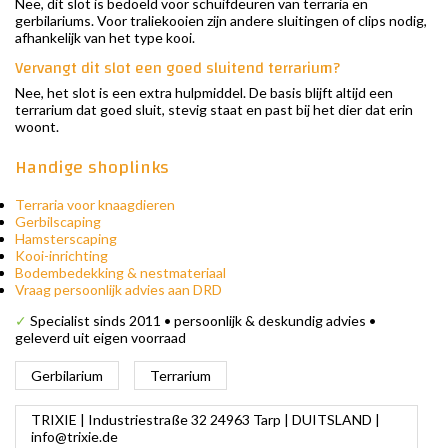
Nee, dit slot is bedoeld voor schuifdeuren van terraria en
gerbilariums. Voor traliekooien zijn andere sluitingen of clips nodig,
afhankelijk van het type kooi.
Vervangt dit slot een goed sluitend terrarium?
Nee, het slot is een extra hulpmiddel. De basis blijft altijd een
terrarium dat goed sluit, stevig staat en past bij het dier dat erin
woont.
Handige shoplinks
Terraria voor knaagdieren
Gerbilscaping
Hamsterscaping
Kooi-inrichting
Bodembedekking & nestmateriaal
Vraag persoonlijk advies aan DRD
✓
Specialist sinds 2011 • persoonlijk & deskundig advies •
geleverd uit eigen voorraad
Gerbilarium
Terrarium
TRIXIE | Industriestraße 32 24963 Tarp | DUITSLAND |
info@trixie.de