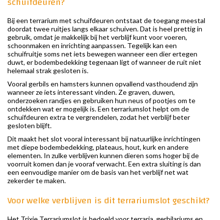
schuifdeuren?
Bij een terrarium met schuifdeuren ontstaat de toegang meestal
doordat twee ruitjes langs elkaar schuiven. Dat is heel prettig in
gebruik, omdat je makkelijk bij het verblijf kunt voor voeren,
schoonmaken en inrichting aanpassen. Tegelijk kan een
schuifruitje soms net iets bewegen wanneer een dier ertegen
duwt, er bodembedekking tegenaan ligt of wanneer de ruit niet
helemaal strak gesloten is.
Vooral gerbils en hamsters kunnen opvallend vasthoudend zijn
wanneer ze iets interessant vinden. Ze graven, duwen,
onderzoeken randjes en gebruiken hun neus of pootjes om te
ontdekken wat er mogelijk is. Een terrariumslot helpt om de
schuifdeuren extra te vergrendelen, zodat het verblijf beter
gesloten blijft.
Dit maakt het slot vooral interessant bij natuurlijke inrichtingen
met diepe bodembedekking, plateaus, hout, kurk en andere
elementen. In zulke verblijven kunnen dieren soms hoger bij de
voorruit komen dan je vooraf verwacht. Een extra sluiting is dan
een eenvoudige manier om de basis van het verblijf net wat
zekerder te maken.
Voor welke verblijven is dit terrariumslot geschikt?
Het Trixie Terrariumslot is bedoeld voor terraria, gerbilariums en