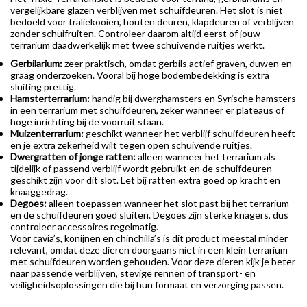
vergelijkbare glazen verblijven met schuifdeuren. Het slot is niet
bedoeld voor traliekooien, houten deuren, klapdeuren of verblijven
zonder schuifruiten. Controleer daarom altijd eerst of jouw
terrarium daadwerkelijk met twee schuivende ruitjes werkt.
Gerbilarium:
zeer praktisch, omdat gerbils actief graven, duwen en
graag onderzoeken. Vooral bij hoge bodembedekking is extra
sluiting prettig.
Hamsterterrarium:
handig bij dwerghamsters en Syrische hamsters
in een terrarium met schuifdeuren, zeker wanneer er plateaus of
hoge inrichting bij de voorruit staan.
Muizenterrarium:
geschikt wanneer het verblijf schuifdeuren heeft
en je extra zekerheid wilt tegen open schuivende ruitjes.
Dwergratten of jonge ratten:
alleen wanneer het terrarium als
tijdelijk of passend verblijf wordt gebruikt en de schuifdeuren
geschikt zijn voor dit slot. Let bij ratten extra goed op kracht en
knaaggedrag.
Degoes:
alleen toepassen wanneer het slot past bij het terrarium
en de schuifdeuren goed sluiten. Degoes zijn sterke knagers, dus
controleer accessoires regelmatig.
Voor cavia’s, konijnen en chinchilla’s is dit product meestal minder
relevant, omdat deze dieren doorgaans niet in een klein terrarium
met schuifdeuren worden gehouden. Voor deze dieren kijk je beter
naar passende verblijven, stevige rennen of transport- en
veiligheidsoplossingen die bij hun formaat en verzorging passen.