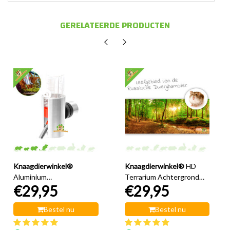
GERELATEERDE PRODUCTEN
Knaagdierwinkel®
Knaagdierwinkel®
HD
Aluminium
Terrarium Achtergrond
€29,95
€29,95
Drinkfleshouder
Leefgebied van de
Russische Dwerghamster
Bestel nu
Bestel nu