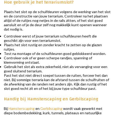
Hoe gebruik je het terrariumslot?
Plaats het slot op de schuifdeuren volgens de werking van het slot
en de constructie van jouw terrarium. Controleer na het plaatsen
altijd of de ruitjes nog netjes in de rails zitten, of het slot goed
aansluit en of je de deur zelf nog makkelijk kunt openen wanneer
dat nodig is.
Controleer eerst of jouw terrarium schuifdeuren heeft die
geschikt zijn voor een terrariumslot.
Plaats het slot rustig en zonder kracht te zetten op de glazen
ruitjes.
Test na montage of de schuifdeuren goed geblokkeerd worden.
Controleer ook of er geen scherpe randjes, spanning of
klemvorming ontstaat.
Gebruik het slot als extra zekerheid, niet als vervanging voor een
goed sluitend terrarium.
Past het slot niet direct soepel tussen de ruiten, forceer het dan
niet. Bij sommige terraria kan de afstand tussen de schuifruiten of
de afwerking van de randen net anders zijn. Kijk dan rustig of het
slot goed recht zit en of het bij jouw type schuifdeur past.
Handig bij Hamsterscaping en Gerbilscaping
Bij
Hamsterscaping
en
Gerbilscaping
wordt vaak gewerkt met
diepe bodembedekking, kurk, tunnels, plateaus en natuurlijke