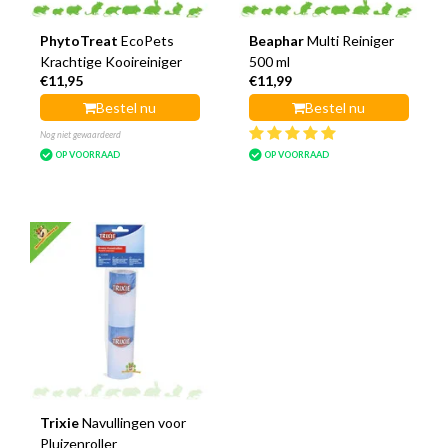
PhytoTreat
EcoPets
Beaphar
Multi Reiniger
Krachtige Kooireiniger
500 ml
€11,95
€11,99
Bestel nu
Bestel nu
Nog niet gewaardeerd
OP VOORRAAD
OP VOORRAAD
Trixie
Navullingen voor
Pluizenroller