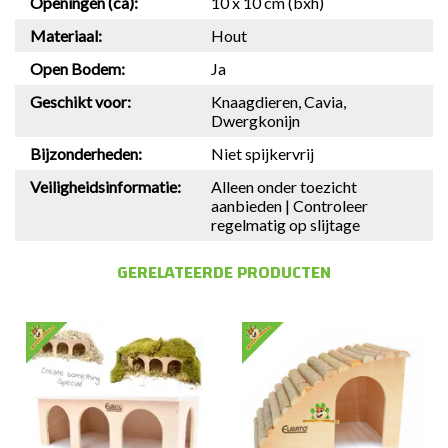
Openingen (ca):
10 x 10 cm (bxh)
Materiaal:
Hout
Open Bodem:
Ja
Geschikt voor:
Knaagdieren, Cavia,
Dwergkonijn
Bijzonderheden:
Niet spijkervrij
Veiligheidsinformatie:
Alleen onder toezicht
aanbieden | Controleer
regelmatig op slijtage
GERELATEERDE PRODUCTEN