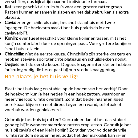
verschillen, dus kijk altijd naar het individuele formaat.
Rat:
zeer geschikt als ruim huis voor een grotere rattengroep.
Ratten kunnen er samen in slapen en het dak gebruiken als extra
plateau.
Cavia:
zeer geschikt als ruim, beschut slaaphuis met twee
ingangen. De hoekvorm maakt het huis praktisch in een
caviaverblijf.
Konijn:
eventueel geschikt voor kleine konijnenrassen, mits het
konijn comfortabel door de openingen past. Voor grotere konijnen
is het huis te klein.
Chinchilla:
niet de eerste keuze. Chinchilla’s zijn sterke knagers en
hebben stevige, soortgerichte plateaus en schuilplekken nodig.
Degoe:
niet de eerste keuze. Degoes knagen intensief en hebben
inrichting nodig die beter past bij hun sterke knaaggedrag.
Hoe plaats je het huis veilig?
Plaats het huis laag en stabiel op de bodem van het verblijf. Door
de hoekvorm kun je het netjes in een hoek zetten, waardoor er
meer vrije loopruimte overblijft. Zorg dat beide ingangen goed
bereikbaar blijven en niet direct tegen een wand, toiletbak of
voerbak worden geblokkeerd.
Gebruik je het huis bij ratten? Controleer dan of het dak stabiel
genoeg blijft wanneer meerdere ratten erop zitten. Gebruik je het
huis bij cavia’s of een klein konijn? Zorg dan voor voldoende vrije
ruimte rondom de openingen, zodat het dier makkelijk kan in- en