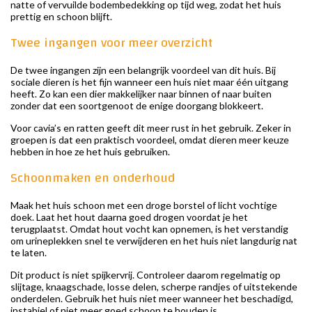
natte of vervuilde bodembedekking op tijd weg, zodat het huis
prettig en schoon blijft.
Twee ingangen voor meer overzicht
De twee ingangen zijn een belangrijk voordeel van dit huis. Bij
sociale dieren is het fijn wanneer een huis niet maar één uitgang
heeft. Zo kan een dier makkelijker naar binnen of naar buiten
zonder dat een soortgenoot de enige doorgang blokkeert.
Voor cavia’s en ratten geeft dit meer rust in het gebruik. Zeker in
groepen is dat een praktisch voordeel, omdat dieren meer keuze
hebben in hoe ze het huis gebruiken.
Schoonmaken en onderhoud
Maak het huis schoon met een droge borstel of licht vochtige
doek. Laat het hout daarna goed drogen voordat je het
terugplaatst. Omdat hout vocht kan opnemen, is het verstandig
om urineplekken snel te verwijderen en het huis niet langdurig nat
te laten.
Dit product is niet spijkervrij. Controleer daarom regelmatig op
slijtage, knaagschade, losse delen, scherpe randjes of uitstekende
onderdelen. Gebruik het huis niet meer wanneer het beschadigd,
instabiel of niet meer goed schoon te houden is.