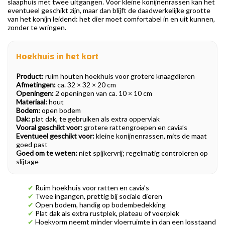
slaaphuis met twee uitgangen. Voor kleine konijnenrassen kan het
eventueel geschikt zijn, maar dan blijft de daadwerkelijke grootte
van het konijn leidend: het dier moet comfortabel in en uit kunnen,
zonder te wringen.
Hoekhuis in het kort
Product:
ruim houten hoekhuis voor grotere knaagdieren
Afmetingen:
ca. 32 × 32 × 20 cm
Openingen:
2 openingen van ca. 10 × 10 cm
Materiaal:
hout
Bodem:
open bodem
Dak:
plat dak, te gebruiken als extra oppervlak
Vooral geschikt voor:
grotere rattengroepen en cavia’s
Eventueel geschikt voor:
kleine konijnenrassen, mits de maat
goed past
Goed om te weten:
niet spijkervrij; regelmatig controleren op
slijtage
✔
Ruim hoekhuis voor ratten en cavia’s
✔
Twee ingangen, prettig bij sociale dieren
✔
Open bodem, handig op bodembedekking
✔
Plat dak als extra rustplek, plateau of voerplek
✔
Hoekvorm neemt minder vloerruimte in dan een losstaand