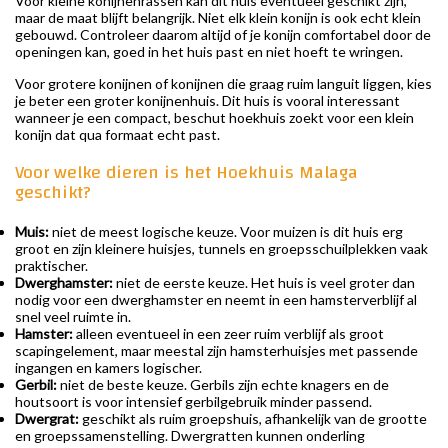
Voor kleine konijnenrassen kan dit huis eventueel geschikt zijn,
maar de maat blijft belangrijk. Niet elk klein konijn is ook echt klein
gebouwd. Controleer daarom altijd of je konijn comfortabel door de
openingen kan, goed in het huis past en niet hoeft te wringen.
Voor grotere konijnen of konijnen die graag ruim languit liggen, kies
je beter een groter konijnenhuis. Dit huis is vooral interessant
wanneer je een compact, beschut hoekhuis zoekt voor een klein
konijn dat qua formaat echt past.
Voor welke dieren is het Hoekhuis Malaga
geschikt?
Muis:
niet de meest logische keuze. Voor muizen is dit huis erg
groot en zijn kleinere huisjes, tunnels en groepsschuilplekken vaak
praktischer.
Dwerghamster:
niet de eerste keuze. Het huis is veel groter dan
nodig voor een dwerghamster en neemt in een hamsterverblijf al
snel veel ruimte in.
Hamster:
alleen eventueel in een zeer ruim verblijf als groot
scapingelement, maar meestal zijn hamsterhuisjes met passende
ingangen en kamers logischer.
Gerbil:
niet de beste keuze. Gerbils zijn echte knagers en de
houtsoort is voor intensief gerbilgebruik minder passend.
Dwergrat:
geschikt als ruim groepshuis, afhankelijk van de grootte
en groepssamenstelling. Dwergratten kunnen onderling