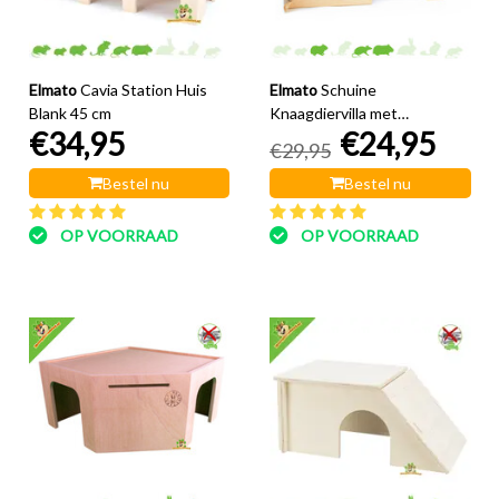
Elmato
Cavia Station Huis
Elmato
Schuine
Blank 45 cm
Knaagdiervilla met
€34,95
€24,95
Hazelnoot dak 29,5 cm
€29,95
Bestel nu
Bestel nu
OP VOORRAAD
OP VOORRAAD