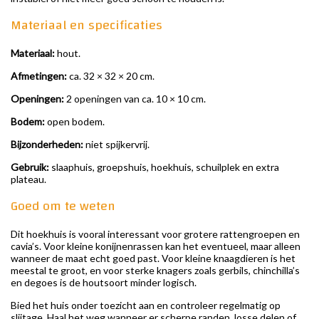
Materiaal en specificaties
Materiaal:
hout.
Afmetingen:
ca. 32 × 32 × 20 cm.
Openingen:
2 openingen van ca. 10 × 10 cm.
Bodem:
open bodem.
Bijzonderheden:
niet spijkervrij.
Gebruik:
slaaphuis, groepshuis, hoekhuis, schuilplek en extra
plateau.
Goed om te weten
Dit hoekhuis is vooral interessant voor grotere rattengroepen en
cavia’s. Voor kleine konijnenrassen kan het eventueel, maar alleen
wanneer de maat echt goed past. Voor kleine knaagdieren is het
meestal te groot, en voor sterke knagers zoals gerbils, chinchilla’s
en degoes is de houtsoort minder logisch.
Bied het huis onder toezicht aan en controleer regelmatig op
slijtage. Haal het weg wanneer er scherpe randen, losse delen of