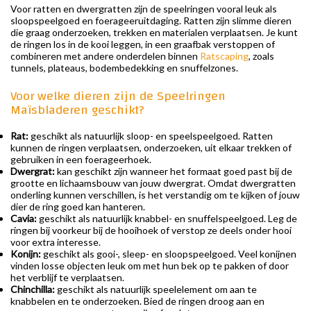
Voor ratten en dwergratten zijn de speelringen vooral leuk als
sloopspeelgoed en foerageeruitdaging. Ratten zijn slimme dieren
die graag onderzoeken, trekken en materialen verplaatsen. Je kunt
de ringen los in de kooi leggen, in een graafbak verstoppen of
combineren met andere onderdelen binnen
Ratscaping
, zoals
tunnels, plateaus, bodembedekking en snuffelzones.
Voor welke dieren zijn de Speelringen
Maïsbladeren geschikt?
Rat:
geschikt als natuurlijk sloop- en speelspeelgoed. Ratten
kunnen de ringen verplaatsen, onderzoeken, uit elkaar trekken of
gebruiken in een foerageerhoek.
Dwergrat:
kan geschikt zijn wanneer het formaat goed past bij de
grootte en lichaamsbouw van jouw dwergrat. Omdat dwergratten
onderling kunnen verschillen, is het verstandig om te kijken of jouw
dier de ring goed kan hanteren.
Cavia:
geschikt als natuurlijk knabbel- en snuffelspeelgoed. Leg de
ringen bij voorkeur bij de hooihoek of verstop ze deels onder hooi
voor extra interesse.
Konijn:
geschikt als gooi-, sleep- en sloopspeelgoed. Veel konijnen
vinden losse objecten leuk om met hun bek op te pakken of door
het verblijf te verplaatsen.
Chinchilla:
geschikt als natuurlijk speelelement om aan te
knabbelen en te onderzoeken. Bied de ringen droog aan en