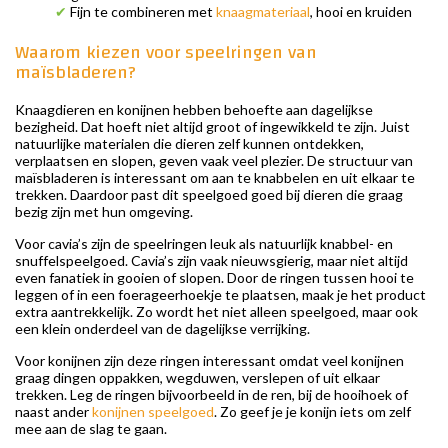
✔
Fijn te combineren met
knaagmateriaal
, hooi en kruiden
Waarom kiezen voor speelringen van
maïsbladeren?
Knaagdieren en konijnen hebben behoefte aan dagelijkse
bezigheid. Dat hoeft niet altijd groot of ingewikkeld te zijn. Juist
natuurlijke materialen die dieren zelf kunnen ontdekken,
verplaatsen en slopen, geven vaak veel plezier. De structuur van
maïsbladeren is interessant om aan te knabbelen en uit elkaar te
trekken. Daardoor past dit speelgoed goed bij dieren die graag
bezig zijn met hun omgeving.
Voor cavia’s zijn de speelringen leuk als natuurlijk knabbel- en
snuffelspeelgoed. Cavia’s zijn vaak nieuwsgierig, maar niet altijd
even fanatiek in gooien of slopen. Door de ringen tussen hooi te
leggen of in een foerageerhoekje te plaatsen, maak je het product
extra aantrekkelijk. Zo wordt het niet alleen speelgoed, maar ook
een klein onderdeel van de dagelijkse verrijking.
Voor konijnen zijn deze ringen interessant omdat veel konijnen
graag dingen oppakken, wegduwen, verslepen of uit elkaar
trekken. Leg de ringen bijvoorbeeld in de ren, bij de hooihoek of
naast ander
konijnen speelgoed
. Zo geef je je konijn iets om zelf
mee aan de slag te gaan.