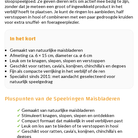
sloopspeelgoed. Ze geven dieren iets om actief mee bezig te zijn,
zonder dat je meteen een groot of ingewikkeld product in het
verblijf hoeft te plaatsen. Je kunt de ringen los aanbieden, half
verstoppen in hooi of combineren met een paar gedroogde kruiden
voor extra snuffel- en foerageerplezier.
In het kort
Gemaakt van natuurlijke maïsbladeren
Afmeting ca. 6 × 15 cm, diameter ca. ø 6 cm
Leuk om te knagen, slepen, slopen en verstoppen
Geschikt voor ratten, cavia’s, konijnen, chinchilla’s en degoes
Fijn als compacte verrijking in het verblijf of de ren
Specialist sinds 2011: met aandacht geselecteerd voor
natuurlijk speelgedrag
Pluspunten van de Speelringen Maïsbladeren
✔
Gemaakt van natuurlijke maïsbladeren
✔
Stimuleert knagen, slopen, slepen en ontdekken
✔
Compact formaat dat makkelijk in veel verblijven past
✔
Leuk om los aan te bieden of te verstoppen in hooi
✔
Geschikt voor ratten, cavia’s, konijnen, chinchilla’s en
degoes