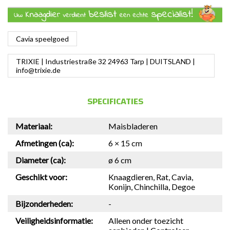
Cavia speelgoed
TRIXIE | Industriestraße 32 24963 Tarp | DUITSLAND |
info@trixie.de
SPECIFICATIES
Materiaal:
Maisbladeren
Afmetingen (ca):
6 × 15 cm
Diameter (ca):
ø 6 cm
Geschikt voor:
Knaagdieren, Rat, Cavia,
Konijn, Chinchilla, Degoe
Bijzonderheden:
-
Veiligheidsinformatie:
Alleen onder toezicht