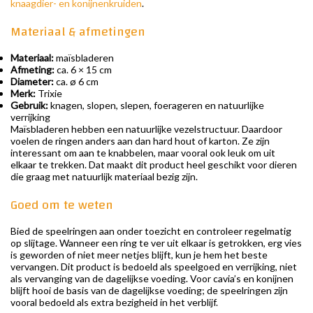
knaagdier- en konijnenkruiden
.
Materiaal & afmetingen
Materiaal:
maïsbladeren
Afmeting:
ca. 6 × 15 cm
Diameter:
ca. ø 6 cm
Merk:
Trixie
Gebruik:
knagen, slopen, slepen, foerageren en natuurlijke
verrijking
Maïsbladeren hebben een natuurlijke vezelstructuur. Daardoor
voelen de ringen anders aan dan hard hout of karton. Ze zijn
interessant om aan te knabbelen, maar vooral ook leuk om uit
elkaar te trekken. Dat maakt dit product heel geschikt voor dieren
die graag met natuurlijk materiaal bezig zijn.
Goed om te weten
Bied de speelringen aan onder toezicht en controleer regelmatig
op slijtage. Wanneer een ring te ver uit elkaar is getrokken, erg vies
is geworden of niet meer netjes blijft, kun je hem het beste
vervangen. Dit product is bedoeld als speelgoed en verrijking, niet
als vervanging van de dagelijkse voeding. Voor cavia’s en konijnen
blijft hooi de basis van de dagelijkse voeding; de speelringen zijn
vooral bedoeld als extra bezigheid in het verblijf.