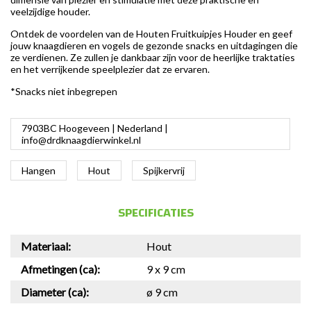
veelzijdige houder.
Ontdek de voordelen van de Houten Fruitkuipjes Houder en geef
jouw knaagdieren en vogels de gezonde snacks en uitdagingen die
ze verdienen. Ze zullen je dankbaar zijn voor de heerlijke traktaties
en het verrijkende speelplezier dat ze ervaren.
*Snacks niet inbegrepen
7903BC Hoogeveen | Nederland |
info@drdknaagdierwinkel.nl
Hangen
Hout
Spijkervrij
SPECIFICATIES
Materiaal:
Hout
Afmetingen (ca):
9 x 9 cm
Diameter (ca):
ø 9 cm