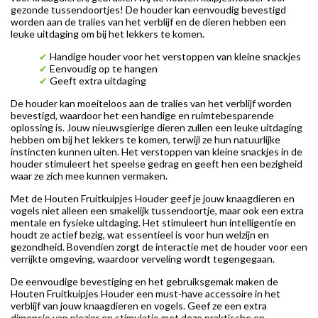
gezonde tussendoortjes! De houder kan eenvoudig bevestigd
worden aan de tralies van het verblijf en de dieren hebben een
leuke uitdaging om bij het lekkers te komen.
✔
Handige houder voor het verstoppen van kleine snackjes
✔
Eenvoudig op te hangen
✔
Geeft extra uitdaging
De houder kan moeiteloos aan de tralies van het verblijf worden
bevestigd, waardoor het een handige en ruimtebesparende
oplossing is. Jouw nieuwsgierige dieren zullen een leuke uitdaging
hebben om bij het lekkers te komen, terwijl ze hun natuurlijke
instincten kunnen uiten. Het verstoppen van kleine snackjes in de
houder stimuleert het speelse gedrag en geeft hen een bezigheid
waar ze zich mee kunnen vermaken.
Met de Houten Fruitkuipjes Houder geef je jouw knaagdieren en
vogels niet alleen een smakelijk tussendoortje, maar ook een extra
mentale en fysieke uitdaging. Het stimuleert hun intelligentie en
houdt ze actief bezig, wat essentieel is voor hun welzijn en
gezondheid. Bovendien zorgt de interactie met de houder voor een
verrijkte omgeving, waardoor verveling wordt tegengegaan.
De eenvoudige bevestiging en het gebruiksgemak maken de
Houten Fruitkuipjes Houder een must-have accessoire in het
verblijf van jouw knaagdieren en vogels. Geef ze een extra
dimensie van plezier en stimulatie met deze praktische en