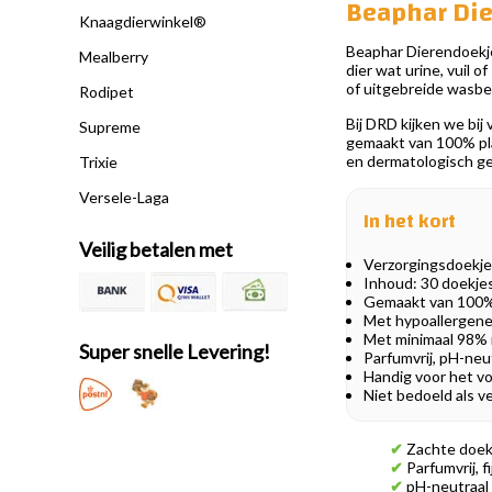
Beaphar Die
Knaagdierwinkel®
Beaphar Dierendoekjes
Mealberry
dier wat urine, vuil 
of uitgebreide wasbe
Rodipet
Bij DRD kijken we bi
Supreme
gemaakt van 100% pla
en dermatologisch get
Trixie
Versele-Laga
In het kort
Veilig betalen met
Verzorgingsdoekjes
Inhoud: 30 doekjes
Gemaakt van 100% 
Met hypoallergene 
Met minimaal 98% n
Super snelle Levering!
Parfumvrij, pH-neu
Handig voor het voo
Niet bedoeld als v
✔
Zachte doekj
✔
Parfumvrij, f
✔
pH-neutraal 