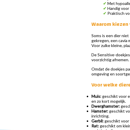
✔
Met hypoalle
✔
Handig voor k
✔
Praktisch vo
Waarom kiezen v
Soms is een dier nie
gekregen, een cavia m
Voor zulke kleine, pl
De Sensitive-doekjes 
voorzichtig afnemen. 
Omdat de doekjes parf
omgeving en soortgen
Voor welke dier
Muis:
geschikt voor ee
en zo kort mogelijk.
Dwerghamster:
gesch
Hamster:
geschikt voo
inrichting.
Gerbil:
geschikt voor 
Rat:
geschikt om klei