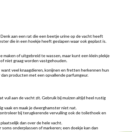
Denk aan een rat die een beetje urine op de vacht heeft
ster die in een hoekje heeft geslapen waar ook geplast is.
 te maken of uitgebreid te wassen, maar kunt een klein plekje
en of niet graag worden vastgehouden.
jk, want veel knaagdieren, konijnen en fretten herkennen hun
er dan producten met een opvallende parfumgeur.
uil aan de vacht zit. Gebruik bij muizen altijd heel rustig
dig vaak en maak je dwerghamster niet nat.
Controleer bij terugkerende vervuiling ook de toilethoek en
laatselijk dan over de hele vacht.
aar soms onderplassen of markeren; een doekje kan dan