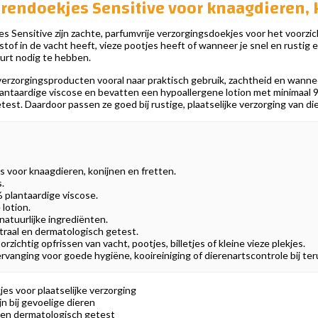
rendoekjes Sensitive voor knaagdieren, 
 Sensitive zijn zachte, parfumvrije verzorgingsdoekjes voor het voorzich
of stof in de vacht heeft, vieze pootjes heeft of wanneer je snel en rusti
urt nodig te hebben.
j verzorgingsproducten vooral naar praktisch gebruik, zachtheid en wann
ntaardige viscose en bevatten een hypoallergene lotion met minimaal 98%
est. Daardoor passen ze goed bij rustige, plaatselijke verzorging van di
 voor knaagdieren, konijnen en fretten.
.
plantaardige viscose.
lotion.
atuurlijke ingrediënten.
traal en dermatologisch getest.
rzichtig opfrissen van vacht, pootjes, billetjes of kleine vieze plekjes.
ervanging voor goede hygiëne, kooireiniging of dierenartscontrole bij te
es voor plaatselijke verzorging
ijn bij gevoelige dieren
en dermatologisch getest