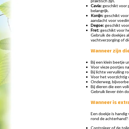
praktisch zijn.
Cavia:
geschikt voor p
belangrijk.
Konijn:
geschikt voor 
aandacht voor voeding
Degoe:
geschikt voor 
Fret:
geschikt voor he
Gebruik de doekjes 
vachtverzorging of d
Wanneer zijn di
Bij een klein beetje ur
Voor vieze pootjes na
Bij lichte vervuiling r
Voor het voorzichtig 
Onderweg, bijvoorbee
Bij dieren die een vo
Gebruik liever één do
Wanneer is extr
Een doekje is handig 
rond de achterhand? 
Controleer of de toi