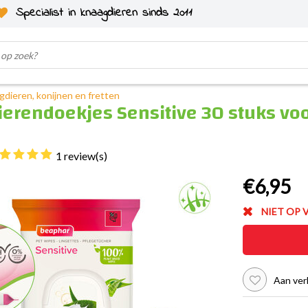
Specialist in knaagdieren sinds 2011
gdieren, konijnen en fretten
erendoekjes Sensitive 30 stuks vo
1 review(s)
€6,95
NIET OP
Aan ver