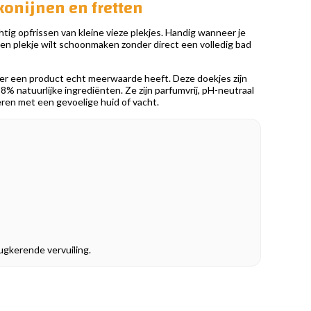
konijnen en fretten
tig opfrissen van kleine vieze plekjes. Handig wanneer je
g een plekje wilt schoonmaken zonder direct een volledig bad
eer een product echt meerwaarde heeft. Deze doekjes zijn
 natuurlijke ingrediënten. Ze zijn parfumvrij, pH-neutraal
eren met een gevoelige huid of vacht.
rugkerende vervuiling.