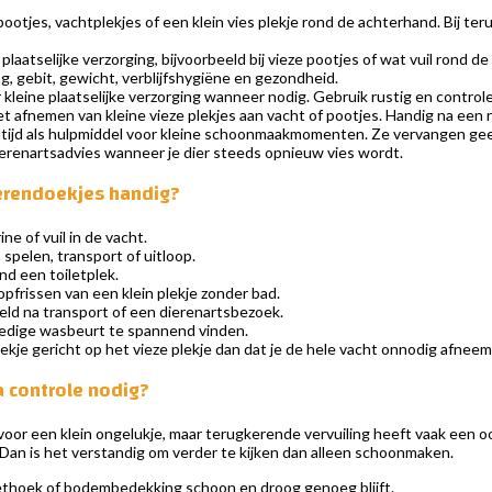
ootjes, vachtplekjes of een klein vies plekje rond de achterhand. Bij te
plaatselijke verzorging, bijvoorbeeld bij vieze pootjes of wat vuil rond d
, gebit, gewicht, verblijfshygiëne en gezondheid.
kleine plaatselijke verzorging wanneer nodig. Gebruik rustig en controle
t afnemen van kleine vieze plekjes aan vacht of pootjes. Handig na een 
altijd als hulpmiddel voor kleine schoonmaakmomenten. Ze vervangen 
ierenartsadvies wanneer je dier steeds opnieuw vies wordt.
erendoekjes handig?
ine of vuil in de vacht.
 spelen, transport of uitloop.
ond een toiletplek.
opfrissen van een klein plekje zonder bad.
ld na transport of een dierenartsbezoek.
lledige wasbeurt te spannend vinden.
ekje gericht op het vieze plekje dan dat je de hele vacht onnodig afneemt.
a controle nodig?
voor een klein ongelukje, maar terugkerende vervuiling heeft vaak een oo
Dan is het verstandig om verder te kijken dan alleen schoonmaken.
lethoek of bodembedekking schoon en droog genoeg blijft.