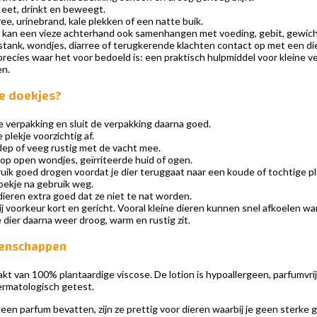
l eet, drinkt en beweegt.
ree, urinebrand, kale plekken of een natte buik.
a’s kan een vieze achterhand ook samenhangen met voeding, gebit, gewic
n, stank, wondjes, diarree of terugkerende klachten contact op met een di
t precies waar het voor bedoeld is: een praktisch hulpmiddel voor klein
en.
de doekjes?
e verpakking en sluit de verpakking daarna goed.
plekje voorzichtig af.
 dep of veeg rustig met de vacht mee.
op open wondjes, geïrriteerde huid of ogen.
uik goed drogen voordat je dier teruggaat naar een koude of tochtige pl
oekje na gebruik weg.
 dieren extra goed dat ze niet te nat worden.
ij voorkeur kort en gericht. Vooral kleine dieren kunnen snel afkoelen 
e dier daarna weer droog, warm en rustig zit.
genschappen
kt van 100% plantaardige viscose. De lotion is hypoallergeen, parfumvri
ermatologisch getest.
en parfum bevatten, zijn ze prettig voor dieren waarbij je geen sterke g