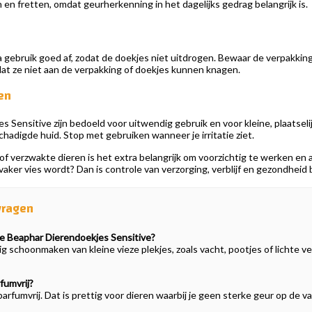
 en fretten, omdat geurherkenning in het dagelijks gedrag belangrijk is.
a gebruik goed af, zodat de doekjes niet uitdrogen. Bewaar de verpakking
dat ze niet aan de verpakking of doekjes kunnen knagen.
en
s Sensitive zijn bedoeld voor uitwendig gebruik en voor kleine, plaats
hadigde huid. Stop met gebruiken wanneer je irritatie ziet.
e of verzwakte dieren is het extra belangrijk om voorzichtig te werken en
ier vaker vies wordt? Dan is controle van verzorging, verblijf en gezondhei
vragen
je Beaphar Dierendoekjes Sensitive?
g schoonmaken van kleine vieze plekjes, zoals vacht, pootjes of lichte ve
fumvrij?
 parfumvrij. Dat is prettig voor dieren waarbij je geen sterke geur op de v