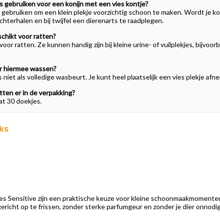
s gebruiken voor een konijn met een vies kontje?
 gebruiken om een klein plekje voorzichtig schoon te maken. Wordt je kon
chterhalen en bij twijfel een dierenarts te raadplegen.
schikt voor ratten?
t voor ratten. Ze kunnen handig zijn bij kleine urine- of vuilplekjes, bij
er hiermee wassen?
 niet als volledige wasbeurt. Je kunt heel plaatselijk een vies plekje af
tten er in de verpakking?
at 30 doekjes.
ks
s Sensitive zijn een praktische keuze voor kleine schoonmaakmomenten b
 gericht op te frissen, zonder sterke parfumgeur en zonder je dier onnodi