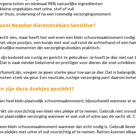
rgene lotion en minimaal 98% natuurlijke ingrediënten
leine ongelukjes met urine, stof of vuil
or thuis, onderweg of na een rommelig verzorgingsmoment
oor Beaphar Dierendoekjes Sensitive?
t echt vies, maar heeft het wel even een klein schoonmaakmoment nodig. 
et vieze pootjes, een konijn met wat vuil rond de achterhand of een ham
aatselijke momenten zijn verzorgingsdoekjes praktisch.
zijn bedoeld om rustig en gericht te gebruiken. Je hoeft je dier niet nat
Dat is vaak minder belastend en prettiger voor dieren die snel schrikk
umvrij zijn, voegen ze geen sterke geur toe aan je dier. Dat is belangri
oten sterk via geur. Een neutrale, rustige verzorging past daarom bet
en zijn deze doekjes geschikt?
n heel klein plaatselijk schoonmaakmoment, bijvoorbeeld wanneer er wat v
ikt om voorzichtig een klein vies plekje af te nemen. Gebruik niet onno
r plaatselijke verzorging wanneer er wat vuil of urine aan de vacht zit. 
een klein schoonmaakmoment wanneer dat echt nodig is. Gebruik liever p
ne plekjes met urine of vuil voorzichtig af te nemen. Ratten kunnen elk