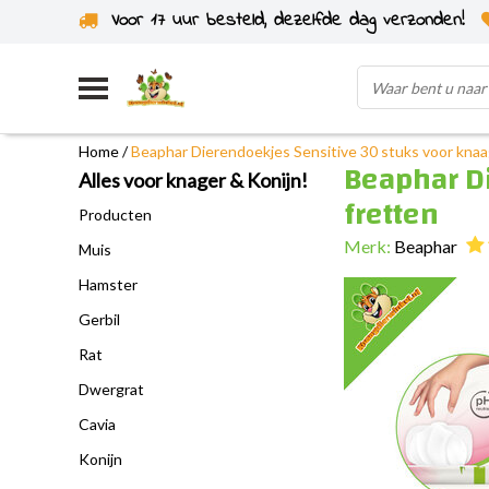
Voor 17 uur besteld, dezelfde dag verzonden!
Uit eigen voorraad verzonden
Home
/
Beaphar Dierendoekjes Sensitive 30 stuks voor knaa
Beaphar Di
Alles voor knager & Konijn!
fretten
Producten
Merk:
Beaphar
Muis
Hamster
Gerbil
Rat
Dwergrat
Cavia
Konijn