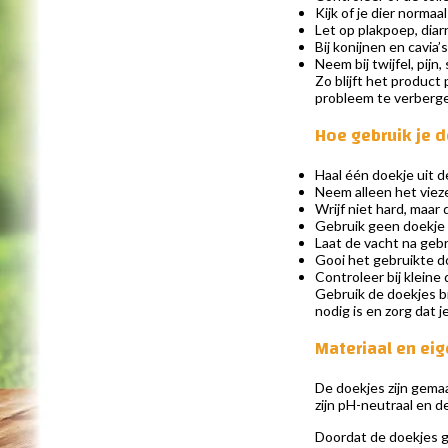
Kijk of je dier normaa
Let op plakpoep, diar
Bij konijnen en cavi
Neem bij twijfel, pij
Zo blijft het produc
probleem te verberg
Hoe gebruik je 
Haal één doekje uit d
Neem alleen het vieze 
Wrijf niet hard, maar
Gebruik geen doekje 
Laat de vacht na gebr
Gooi het gebruikte d
Controleer bij kleine
Gebruik de doekjes b
nodig is en zorg dat j
Materiaal en ei
De doekjes zijn gemaa
zijn pH-neutraal en d
Doordat de doekjes ge