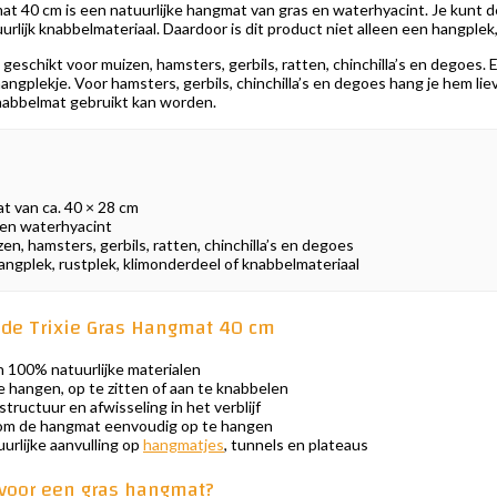
t 40 cm is een natuurlijke hangmat van gras en waterhyacint. Je kunt de 
urlijk knabbelmateriaal. Daardoor is dit product niet alleen een hangplek
geschikt voor muizen, hamsters, gerbils, ratten, chinchilla’s en degoes
angplekje. Voor hamsters, gerbils, chinchilla’s en degoes hang je hem lie
knabbelmat gebruikt kan worden.
t van ca. 40 × 28 cm
en waterhyacint
en, hamsters, gerbils, ratten, chinchilla’s en degoes
angplek, rustplek, klimonderdeel of knabbelmateriaal
de Trixie Gras Hangmat 40 cm
100% natuurlijke materialen
e hangen, op te zitten of aan te knabbelen
tructuur en afwisseling in het verblijf
om de hangmat eenvoudig op te hangen
urlijke aanvulling op
hangmatjes
, tunnels en plateaus
voor een gras hangmat?