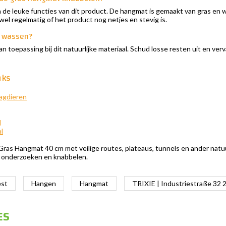
van de leuke functies van dit product. De hangmat is gemaakt van gras en
wel regelmatig of het product nog netjes en stevig is.
t wassen?
an toepassing bij dit natuurlijke materiaal. Schud losse resten uit en ver
nks
agdieren
l
l
ras Hangmat 40 cm met veilige routes, plateaus, tunnels en ander natuur
, onderzoeken en knabbelen.
est
Hangen
Hangmat
TRIXIE | Industriestraße 32
ES