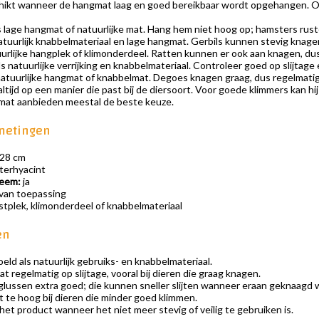
ikt wanneer de hangmat laag en goed bereikbaar wordt opgehangen. Ook 
s lage hangmat of natuurlijke mat. Hang hem niet hoog op; hamsters ruste
atuurlijk knabbelmateriaal en lage hangmat. Gerbils kunnen stevig knagen
uurlijke hangplek of klimonderdeel. Ratten kunnen er ook aan knagen, du
s natuurlijke verrijking en knabbelmateriaal. Controleer goed op slijtage
natuurlijke hangmat of knabbelmat. Degoes knagen graag, dus regelmatig c
tijd op een manier die past bij de diersoort. Voor goede klimmers kan h
 mat aanbieden meestal de beste keuze.
fmetingen
 28 cm
terhyacint
teem:
ja
 van toepassing
tplek, klimonderdeel of knabbelmateriaal
en
ld als natuurlijk gebruiks- en knabbelmateriaal.
 regelmatig op slijtage, vooral bij dieren die graag knagen.
lussen extra goed; die kunnen sneller slijten wanneer eraan geknaagd 
 te hoog bij dieren die minder goed klimmen.
het product wanneer het niet meer stevig of veilig te gebruiken is.