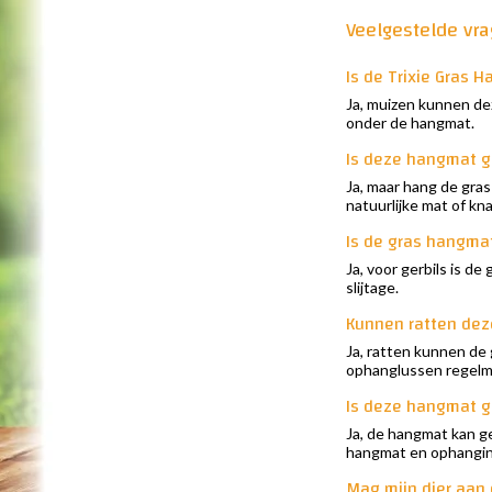
Veelgestelde vr
Is de Trixie Gras 
Ja, muizen kunnen de
onder de hangmat.
Is deze hangmat g
Ja, maar hang de gra
natuurlijke mat of kn
Is de gras hangmat
Ja, voor gerbils is d
slijtage.
Kunnen ratten de
Ja, ratten kunnen de 
ophanglussen regelma
Is deze hangmat ge
Ja, de hangmat kan ge
hangmat en ophanging
Mag mijn dier aan