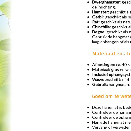
Dwerghamster:
gesch
de inrichting.
Hamster:
geschikt al
Gerbil:
geschikt als n
Rat:
geschikt als nat
Chinchilla:
geschikt al
Degoe:
geschikt als 
Gebruik de hangmat al
laag ophangen of als
Materiaal en a
Afmetingen:
ca. 40 ×
Materiaal:
gras en wa
Inclusief ophangsys
Wasvoorschrift:
niet
Gebruik:
hangmat, rus
Goed om te wet
Deze hangmat is bedoe
Controleer de hangmat
Controleer de ophang
Hang de hangmat niet
Vervang of verwijder 