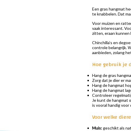
Een gras hangmat heef
te knabbelen. Dat ma
Voor muizen en ratten
vaak interessant. Voo
zitten, eraan kunnen
Chinchilla’s en degoe
controle belangrijk. 
aanbieden, zolang het 
Hoe gebruik je 
Hang de gras hangmat 
Zorg dat je dier er mak
Hang de hangmat hoger
Hang de hangmat lager
Controleer regelmatig
Je kunt de hangmat o
is vooral handig voor
Voor welke dier
Muis:
geschikt als na