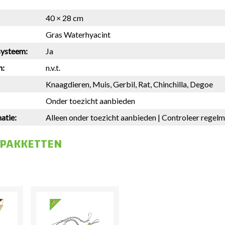
40 × 28 cm
Gras Waterhyacint
systeem:
Ja
n:
n.v.t.
Knaagdieren, Muis, Gerbil, Rat, Chinchilla, Degoe
Onder toezicht aanbieden
atie:
Alleen onder toezicht aanbieden | Controleer regelma
 PAKKETTEN