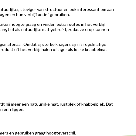
tuurlijker, steviger van structuur en ook interessant om aan
gen en hun verblijf actief gebruiken.
iken hoogte graag en vinden extra routes in het verblijf
angt of als natuurlijke mat gebruikt, zodat ze erop kunnen
smateriaal. Omdat zij sterke knagers zijn, is regelmatige
duct uit het verblijf halen of lager als losse knabbelmat
 hij meer een natuurlijke mat, rustplek of knabbelplek. Dat
 erin liggen.
mmers en gebruiken graag hoogteverschil.