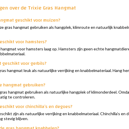
agen over de Trixie Gras Hangmat
Hangmat geschikt voor muizen?
ze gras hangmat gebruiken als hangplek, klimroute en natuurlijk knabbel
eschikt voor hamsters?
s hangmat voor hamsters laag op. Hamsters zijn geen echte hangmatdiere
abbelmateriaal.
 geschikt voor gerbils?
e gras hangmat leuk als natuurlijke verrijking en knabbelmateriaal. Hang h
ze hangmat gebruiken?
gras hangmat gebruiken als natuurlijke hangplek of klimonderdeel. Omda
tig te controleren.
schikt voor chinchilla’s en degoes?
schikt zijn als natuurlijke verrijking en knabbelmateriaal. Chinchilla’s 
 stevig blijven.
 de gras hangmat knabbelen?