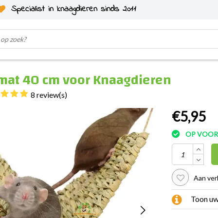
Specialist in knaagdieren sinds 2011
mat 40 cm voor Knaagdieren
8 review(s)
€5,95
OP VOO
Aan ver
Toon u