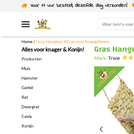
Voor 17 uur besteld, dezelfde dag verzonden!
Uit eigen voorraad verzonden
Home
/
Gras Hangmat 40 cm voor Knaagdieren
Gras Hang
Alles voor knager & Konijn!
Merk:
Trixie
Producten
Muis
Hamster
Gerbil
Rat
Dwergrat
Cavia
Konijn