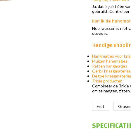
Ja, dat is juist één 
gebruikt. Controleer 
Kan ik de hangma
Nee, wassen is niet v
stevig is.
Handige shopli
Hangmatjes voor kna
Muizen hangmatjes
Ratten hangmatjes
Gerbil knaagmateriaa
Degoe knaagmateriaa
Trixie producten
Combineer de Trixie G
om te hangen, zitten
Fret
Grasn
SPECIFICATI