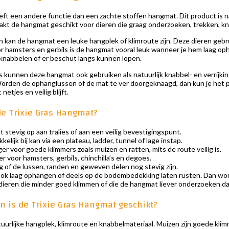
t een andere functie dan een zachte stoffen hangmat. Dit product is na
akt de hangmat geschikt voor dieren die graag onderzoeken, trekken, kna
 kan de hangmat een leuke hangplek of klimroute zijn. Deze dieren gebru
r hamsters en gerbils is de hangmat vooral leuk wanneer je hem laag oph
 knabbelen of er beschut langs kunnen lopen.
s kunnen deze hangmat ook gebruiken als natuurlijk knabbel- en verrijking
Worden de ophanglussen of de mat te ver doorgeknaagd, dan kun je het pro
netjes en veilig blijft.
de Trixie Gras Hangmat?
stevig op aan tralies of aan een veilig bevestigingspunt.
kelijk bij kan via een plateau, ladder, tunnel of lage instap.
 voor goede klimmers zoals muizen en ratten, mits de route veilig is.
 voor hamsters, gerbils, chinchilla’s en degoes.
 of de lussen, randen en geweven delen nog stevig zijn.
ok laag ophangen of deels op de bodembedekking laten rusten. Dan wordt
 dieren die minder goed klimmen of die de hangmat liever onderzoeken dan
en is de Trixie Gras Hangmat geschikt?
tuurlijke hangplek, klimroute en knabbelmateriaal. Muizen zijn goede kli