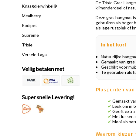
De Trixie Gras Hangma
Knaagdierwinkel®
klimonderdeel of natu
Mealberry
Deze gras hangmat is 
gebruiken als hoger h
Rodipet
als lage rustplek of 
Supreme
In het kort
Trixie
Versele-Laga
Natuurlijke hangma
Gemaakt van gras 
Geschikt voor muiz
Veilig betalen met
Te gebruiken als h
Pluspunten van 
Super snelle Levering!
✔
Gemaakt van 
✔
Leuk om in t
✔
Geeft extra s
✔
Met lussen 
✔
Mooi als natu
Waarom kiezen 