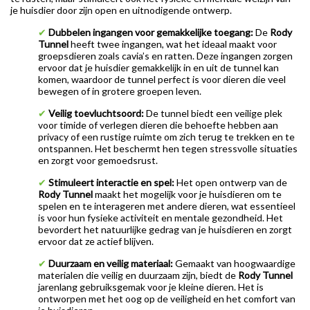
je huisdier door zijn open en uitnodigende ontwerp.
✔
Dubbelen ingangen voor gemakkelijke toegang:
De
Rody
Tunnel
heeft twee ingangen, wat het ideaal maakt voor
groepsdieren zoals cavia’s en ratten. Deze ingangen zorgen
ervoor dat je huisdier gemakkelijk in en uit de tunnel kan
komen, waardoor de tunnel perfect is voor dieren die veel
bewegen of in grotere groepen leven.
✔
Veilig toevluchtsoord:
De tunnel biedt een veilige plek
voor timide of verlegen dieren die behoefte hebben aan
privacy of een rustige ruimte om zich terug te trekken en te
ontspannen. Het beschermt hen tegen stressvolle situaties
en zorgt voor gemoedsrust.
✔
Stimuleert interactie en spel:
Het open ontwerp van de
Rody Tunnel
maakt het mogelijk voor je huisdieren om te
spelen en te interageren met andere dieren, wat essentieel
is voor hun fysieke activiteit en mentale gezondheid. Het
bevordert het natuurlijke gedrag van je huisdieren en zorgt
ervoor dat ze actief blijven.
✔
Duurzaam en veilig materiaal:
Gemaakt van hoogwaardige
materialen die veilig en duurzaam zijn, biedt de
Rody Tunnel
jarenlang gebruiksgemak voor je kleine dieren. Het is
ontworpen met het oog op de veiligheid en het comfort van