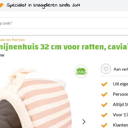
Specialist in knaagdieren sinds 2011
jnen en fretten
ijnenhuis 32 cm voor ratten, cavia’
iew
Aan ver
Uit eig
Persoon
Altijd 
Voor 17
Klanten