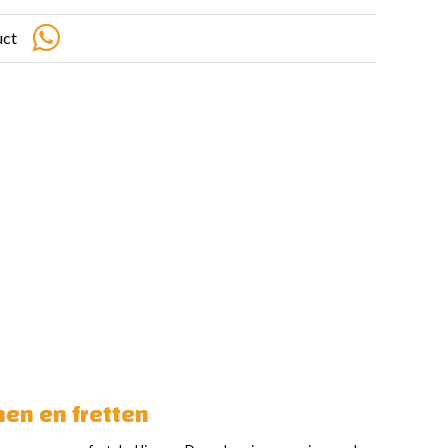
uct
nen en fretten