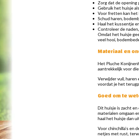
Zorg dat de opening g
Gebruik het huisje als
Voor fretten kan het h
Schud haren, bodembe
Haal het kussentje er
Controleer de naden, 
Omdat het huisje geen
veel hooi, bodembede
Materiaal en o
Het Pluche Konijnenh
aantrekkelijk voor die
Verwijder vuil, haren
voordat je het terugpl
Goed om te wet
Dit huisje is zacht e
materialen omgaan en 
haal het huisje dan uit
Voor chinchilla’s en 
netjes met rust, terw