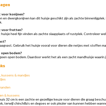
ragen
kt voor konijnen?
nen en dwergkonijnen kan dit huisje geschikt zijn als zachte binnenligplek.
k.
t voor fretten?
 huisje heel fijn vinden als zachte slaapplaats of rustplek. Controleer wel
ast?
naagvast. Gebruik het huisje vooral voor dieren die netjes met stoffen mat
en open bodem?
 geen open bodem. Daardoor werkt het als een zacht mandhuisje waarin j
nks
, kussens & mandjes
djes
 manden
den & kussens
is 32 cm is een zachte en gezellige keuze voor dieren die graag beschut l
lek, terwijl chinchilla’s en degoes er ook plezier van kunnen hebben wan