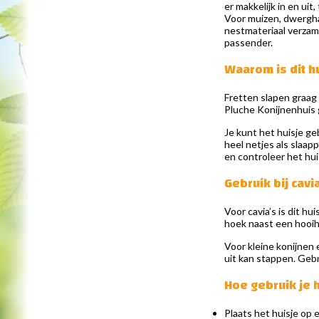
er makkelijk in en uit
Voor muizen, dwergham
nestmateriaal verzame
passender.
Waarom is dit hu
Fretten slapen graag 
Pluche Konijnenhuis 
Je kunt het huisje ge
heel netjes als slaap
en controleer het hui
Gebruik bij cavi
Voor cavia’s is dit hu
hoek naast een hooihoe
Voor kleine konijnen e
uit kan stappen. Gebru
Hoe gebruik je h
Plaats het huisje op e