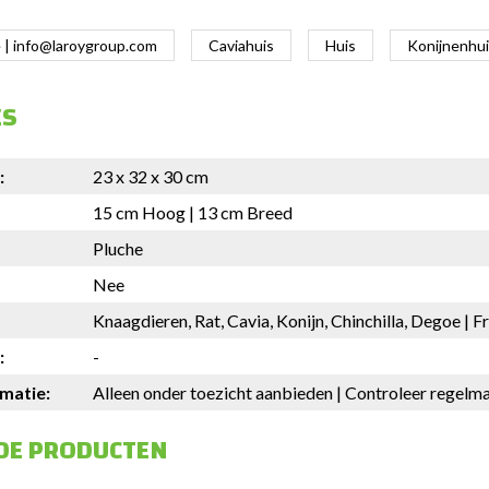
 |
info@laroygroup.com
Caviahuis
Huis
Konijnenhu
ES
:
23 x 32 x 30 cm
15 cm Hoog | 13 cm Breed
Pluche
Nee
Knaagdieren, Rat, Cavia, Konijn, Chinchilla, Degoe | F
:
-
rmatie:
Alleen onder toezicht aanbieden | Controleer regelmat
DE PRODUCTEN