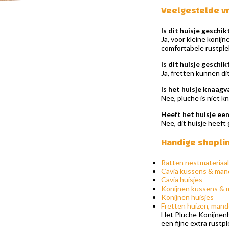
Veelgestelde v
Is dit huisje geschi
Ja, voor kleine konij
comfortabele rustple
Is dit huisje geschik
Ja, fretten kunnen dit
Is het huisje knaagv
Nee, pluche is niet k
Heeft het huisje e
Nee, dit huisje heeft
Handige shopli
Ratten nestmateriaal
Cavia kussens & man
Cavia huisjes
Konijnen kussens &
Konijnen huisjes
Fretten huizen, man
Het Pluche Konijnenhu
een fijne extra rustp