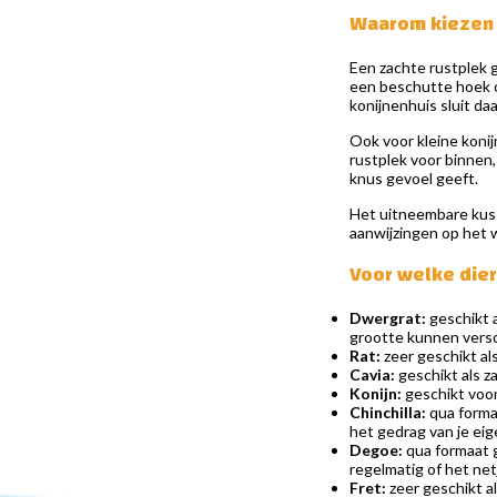
Waarom kiezen 
Een zachte rustplek g
een beschutte hoek o
konijnenhuis sluit d
Ook voor kleine konijn
rustplek voor binnen,
knus gevoel geeft.
Het uitneembare kuss
aanwijzingen op het wa
Voor welke diere
Dwergrat:
geschikt 
grootte kunnen versch
Rat:
zeer geschikt al
Cavia:
geschikt als za
Konijn:
geschikt voor 
Chinchilla:
qua formaa
het gedrag van je eige
Degoe:
qua formaat g
regelmatig of het netje
Fret:
zeer geschikt a