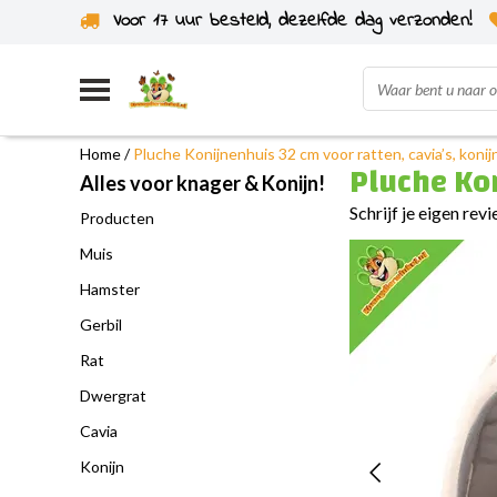
Voor 17 uur besteld, dezelfde dag verzonden!
Uit eigen voorraad verzonden
Home
/
Pluche Konijnenhuis 32 cm voor ratten, cavia’s, koni
Pluche Kon
Alles voor knager & Konijn!
Schrijf je eigen rev
Producten
Muis
Hamster
Gerbil
Rat
Dwergrat
Cavia
Konijn