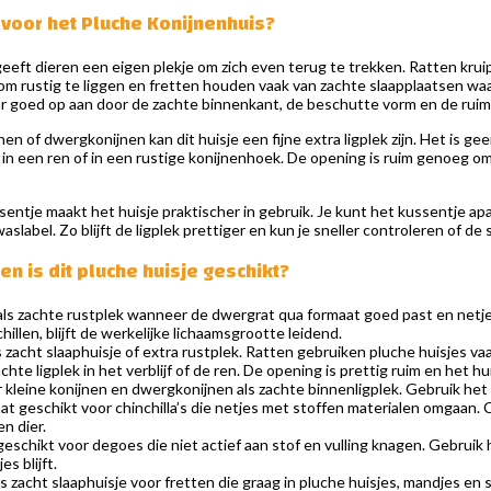
voor het Pluche Konijnenhuis?
eeft dieren een eigen plekje om zich even terug te trekken. Ratten krui
m rustig te liggen en fretten houden vaak van zachte slaapplaatsen waar
aar goed op aan door de zachte binnenkant, de beschutte vorm en de ruim
en of dwergkonijnen kan dit huisje een fijne extra ligplek zijn. Het is ge
 in een ren of in een rustige konijnenhoek. De opening is ruim genoeg om 
entje maakt het huisje praktischer in gebruik. Je kunt het kussentje ap
slabel. Zo blijft de ligplek prettiger en kun je sneller controleren of de s
n is dit pluche huisje geschikt?
als zachte rustplek wanneer de dwergrat qua formaat goed past en netj
illen, blijft de werkelijke lichaamsgrootte leidend.
s zacht slaaphuisje of extra rustplek. Ratten gebruiken pluche huisjes va
chte ligplek in het verblijf of de ren. De opening is prettig ruim en het 
kleine konijnen en dwergkonijnen als zachte binnenligplek. Gebruik het hui
t geschikt voor chinchilla’s die netjes met stoffen materialen omgaan. Ch
n dier.
eschikt voor degoes die niet actief aan stof en vulling knagen. Gebruik h
s blijft.
ls zacht slaaphuisje voor fretten die graag in pluche huisjes, mandjes e