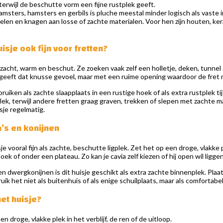
, terwijl de beschutte vorm een fijne rustplek geeft.
sters, hamsters en gerbils is pluche meestal minder logisch als vaste in
len en knagen aan losse of zachte materialen. Voor hen zijn houten, ker
isje ook fijn voor fretten?
zacht, warm en beschut. Ze zoeken vaak zelf een holletje, deken, tunnel 
geeft dat knusse gevoel, maar met een ruime opening waardoor de fret m
bruiken als zachte slaapplaats in een rustige hoek of als extra rustplek 
plek, terwijl andere fretten graag graven, trekken of slepen met zachte ma
sje regelmatig.
a’s en konijnen
isje vooral fijn als zachte, beschutte ligplek. Zet het op een droge, vlakke p
k of onder een plateau. Zo kan je cavia zelf kiezen of hij open wil liggen 
n dwergkonijnen is dit huisje geschikt als extra zachte binnenplek. Plaats 
ik het niet als buitenhuis of als enige schuilplaats, maar als comfortabel
et huisje?
en droge, vlakke plek in het verblijf, de ren of de uitloop.