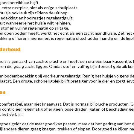
oed bereikbaar blijft.
 extra rustplek, niet als enige schuilplaats.
uisje ook leuk zijn tijdens de uitloop.
dekking en hooirestjes regelmatig uit.
uit wanneer je het huisje wilt reinigen.
stof en vulling regelmatig op slijtage.
 open bodem heeft, werkt het echt als een zacht mandhuisje. Zet het daa
kking of haren meenemen, is regelmatig uitschudden handig om de ligple
nderhoud
uis is gemaakt van zachte pluche en heeft een uitneembaar kussentje. P
ren die graag zacht liggen. Omdat stof en vulling bij intensief gebruik kun
 en bodembedekking bij voorkeur regelmatig. Reinig het huisje volgens de
aatst. Een droge, schone ligplek blijft prettiger voor je dier en zorgt ervo
en
n comfortabel, maar niet knaagvast. Dat is normaal bij pluche producten. 
controleer regelmatig of er geen losse draden, gaten of beschadigingen ont
 het verblijf.
degoes geldt dat de maat goed kan passen, maar dat het gedrag van het di
ijl andere dieren graag knagen, trekken of slopen. Door goed te kijken na