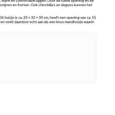
t, warm en comfortabel liggen. Door de ruime opening en de
ne konijnen en fretten. Ook chinchilla’s en degoes kunnen het
Dit huisje is ca. 23 × 32 × 30 cm, heeft een opening van ca. 15
en voelt daardoor echt aan als een knus mandhuisje waarin