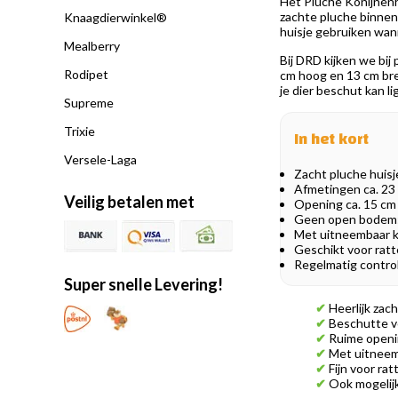
Het Pluche Konijnenhu
zachte pluche binnenka
Knaagdierwinkel®
huisje gebruiken wan
Mealberry
Bij DRD kijken we bij 
Rodipet
cm hoog en 13 cm bre
je dier beschut kan li
Supreme
Trixie
In het kort
Versele-Laga
Zacht pluche huisj
Afmetingen ca. 23 
Veilig betalen met
Opening ca. 15 cm
Geen open bodem: 
Met uitneembaar k
Geschikt voor ratte
Regelmatig controle
Super snelle Levering!
✔
Heerlijk zac
✔
Beschutte vo
✔
Ruime openin
✔
Met uitneem
✔
Fijn voor rat
✔
Ook mogelijk