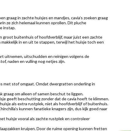
pen graag in zachte huisjes en mandjes, cavia’s zoeken graag
in ze zich helemaal kunnen oprollen. Dit pluche
e instap.
en groot buitenhuis of hoofdverblijf, maar juist een zachte
makkelijk in en uit te stappen, terwijl het huisje toch een
art uitnemen, uitschudden en reinigen volgens de
tof, naden en vulling nog netjes zijn.
es met stof omgaat. Omdat dwergratten onderling in
ak graag om alleen of samen beschut te liggen.
huisje geeft beschutting zonder dat de cavia hoeft te klimmen.
sje als extra rustplek, niet als hoofdverblijf of buitenhuis.
inchilla’s kunnen fanatieke knagers zijn, dus kijk goed naar
et huisje vooral als zachte rustplek en controleer
n slaapzakken kruipen. Door de ruime opening kunnen fretten