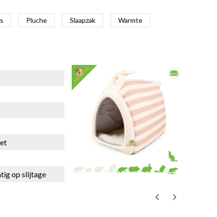
is
Pluche
Slaapzak
Warmte
ret
ig op slijtage