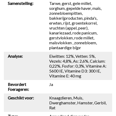
Samenstelling:
Tarwe, gerst, gele millet,
sorghum, gepelde haver, maïs,
zonnebloempitten,
bakkerijproducten, pinda's,
erwten, rijst, groentekorrel,
vruchten (appel, peer),
kanariezaad, rode panicum,
gerstvlokken, rode millet,
maïsvlokken , zonnebloem,
plantaardige bijpr
Analyse:
Eiwitten: 12%, Vetten: 5%,
Vezels: 4,8%, As: 2,6%, Calcium:
0,22%, Fosfor: 0,3%, Vitamine A:
5600 IE, Vitamine D3: 300 IE,
Vitamine E: 40 mg
Bevordert
Ja
Foerageren:
Geschikt voor:
Knaagdieren, Muis,
Dwerghamster, Hamster, Gerbil,
Rat