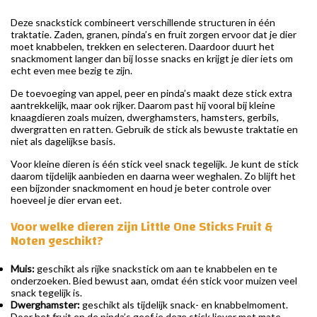
Deze snackstick combineert verschillende structuren in één
traktatie. Zaden, granen, pinda’s en fruit zorgen ervoor dat je dier
moet knabbelen, trekken en selecteren. Daardoor duurt het
snackmoment langer dan bij losse snacks en krijgt je dier iets om
echt even mee bezig te zijn.
De toevoeging van appel, peer en pinda’s maakt deze stick extra
aantrekkelijk, maar ook rijker. Daarom past hij vooral bij kleine
knaagdieren zoals muizen, dwerghamsters, hamsters, gerbils,
dwergratten en ratten. Gebruik de stick als bewuste traktatie en
niet als dagelijkse basis.
Voor kleine dieren is één stick veel snack tegelijk. Je kunt de stick
daarom tijdelijk aanbieden en daarna weer weghalen. Zo blijft het
een bijzonder snackmoment en houd je beter controle over
hoeveel je dier ervan eet.
Voor welke dieren zijn Little One Sticks Fruit &
Noten geschikt?
Muis:
geschikt als rijke snackstick om aan te knabbelen en te
onderzoeken. Bied bewust aan, omdat één stick voor muizen veel
snack tegelijk is.
Dwerghamster:
geschikt als tijdelijk snack- en knabbelmoment.
Door het fruit en de pinda’s geef je deze stick liever met mate.