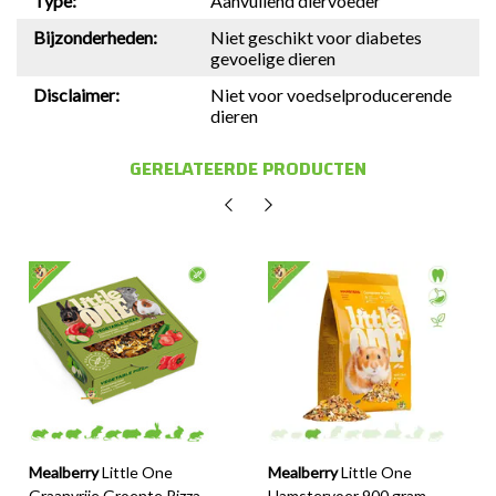
Type:
Aanvullend diervoeder
Bijzonderheden:
Niet geschikt voor diabetes
gevoelige dieren
Disclaimer:
Niet voor voedselproducerende
dieren
GERELATEERDE PRODUCTEN
Mealberry
Little One
Mealberry
Little One
Graanvrije Groente Pizza
Hamstervoer 900 gram