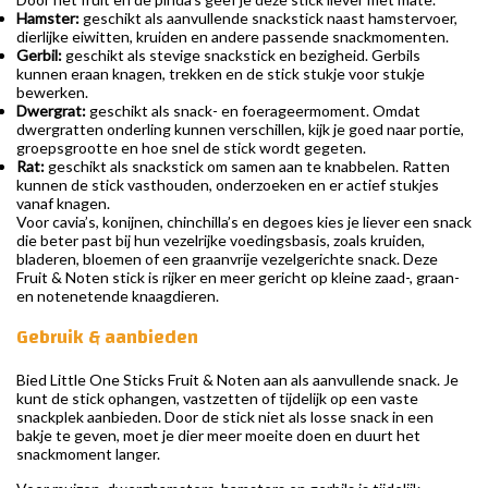
Hamster:
geschikt als aanvullende snackstick naast hamstervoer,
dierlijke eiwitten, kruiden en andere passende snackmomenten.
Gerbil:
geschikt als stevige snackstick en bezigheid. Gerbils
kunnen eraan knagen, trekken en de stick stukje voor stukje
bewerken.
Dwergrat:
geschikt als snack- en foerageermoment. Omdat
dwergratten onderling kunnen verschillen, kijk je goed naar portie,
groepsgrootte en hoe snel de stick wordt gegeten.
Rat:
geschikt als snackstick om samen aan te knabbelen. Ratten
kunnen de stick vasthouden, onderzoeken en er actief stukjes
vanaf knagen.
Voor cavia’s, konijnen, chinchilla’s en degoes kies je liever een snack
die beter past bij hun vezelrijke voedingsbasis, zoals kruiden,
bladeren, bloemen of een graanvrije vezelgerichte snack. Deze
Fruit & Noten stick is rijker en meer gericht op kleine zaad-, graan-
en notenetende knaagdieren.
Gebruik & aanbieden
Bied Little One Sticks Fruit & Noten aan als aanvullende snack. Je
kunt de stick ophangen, vastzetten of tijdelijk op een vaste
snackplek aanbieden. Door de stick niet als losse snack in een
bakje te geven, moet je dier meer moeite doen en duurt het
snackmoment langer.