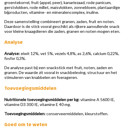
groentekorrel, fruit (appel, peer), kanariezaad, rode panicum,
gerstvlokken, rode millet, maïsvlokken, zonnebloem, plantaardige
bijproducten, vitamine- en mineralencomplex, inuline.
Deze samenstelling combineert granen, zaden, fruit en noten.
Daardoor is de stick vooral geschikt als rijkere aanvullende snack
voor kleine knaagdieren die zaden, granen en noten mogen eten.
Analyse
Analyse:
eiwit 12%, vet 5%, vezels 4,8%, as 2,6%, calcium 0,22%,
fosfor 0,3%.
De analyse past bij een snackstick met fruit, noten, zaden en
granen. De waarde zit vooral in snackbeleving, structuur en het
stimuleren van knabbelen en foerageren.
Toevoegingsmiddelen
Nutritionele toevoegingsmiddelen per kg:
vitamine A 5600 IE,
vitamine D3 300 IE, vitamine E 40 mg.
Toevoegingsmiddelen:
conserveermiddelen, kleurstoffen.
Goed om te weten