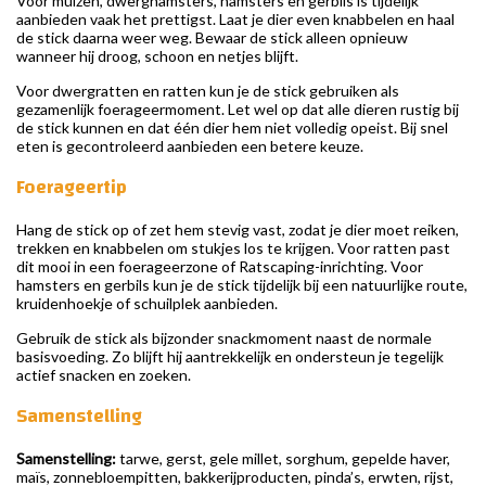
Voor muizen, dwerghamsters, hamsters en gerbils is tijdelijk
aanbieden vaak het prettigst. Laat je dier even knabbelen en haal
de stick daarna weer weg. Bewaar de stick alleen opnieuw
wanneer hij droog, schoon en netjes blijft.
Voor dwergratten en ratten kun je de stick gebruiken als
gezamenlijk foerageermoment. Let wel op dat alle dieren rustig bij
de stick kunnen en dat één dier hem niet volledig opeist. Bij snel
eten is gecontroleerd aanbieden een betere keuze.
Foerageertip
Hang de stick op of zet hem stevig vast, zodat je dier moet reiken,
trekken en knabbelen om stukjes los te krijgen. Voor ratten past
dit mooi in een foerageerzone of Ratscaping-inrichting. Voor
hamsters en gerbils kun je de stick tijdelijk bij een natuurlijke route,
kruidenhoekje of schuilplek aanbieden.
Gebruik de stick als bijzonder snackmoment naast de normale
basisvoeding. Zo blijft hij aantrekkelijk en ondersteun je tegelijk
actief snacken en zoeken.
Samenstelling
Samenstelling:
tarwe, gerst, gele millet, sorghum, gepelde haver,
maïs, zonnebloempitten, bakkerijproducten, pinda’s, erwten, rijst,