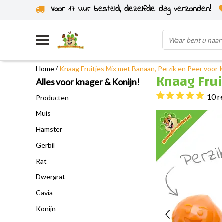
Voor 17 uur besteld, dezelfde dag verzonden!
Uit eigen voorraad verzonden
Home
/
Knaag Fruitjes Mix met Banaan, Perzik en Peer voor
Knaag Frui
Alles voor knager & Konijn!
10 r
Producten
Muis
Hamster
Gerbil
Rat
Dwergrat
Cavia
Konijn