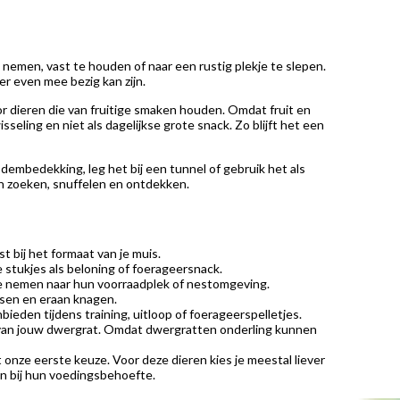
 nemen, vast te houden of naar een rustig plekje te slepen.
er even mee bezig kan zijn.
or dieren die van fruitige smaken houden. Omdat fruit en
seling en niet als dagelijkse grote snack. Zo blijft het een
dembedekking, leg het bij een tunnel of gebruik het als
an zoeken, snuffelen en ontdekken.
t bij het formaat van je muis.
 stukjes als beloning of foerageersnack.
 te nemen naar hun voorraadplek of nestomgeving.
tsen en eraan knagen.
bieden tijdens training, uitloop of foerageerspelletjes.
e van jouw dwergrat. Omdat dwergratten onderling kunnen
et onze eerste keuze. Voor deze dieren kies je meestal liever
en bij hun voedingsbehoefte.