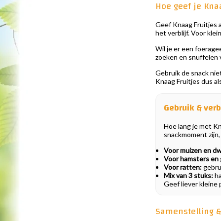
Hoe geef je Knaa
Geef Knaag Fruitjes a
het verblijf. Voor kl
Wil je er een foerag
zoeken en snuffelen 
Gebruik de snack niet
Knaag Fruitjes dus als
Gebruik & verb
Hoe lang je met Kna
snackmoment zijn, 
Voor muizen en d
Voor hamsters en g
Voor ratten:
gebrui
Mix van 3 stuks:
ha
Geef liever kleine
Samenstelling &