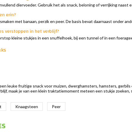
anvullend diervoeder. Gebruik het als snack, beloning of verrijking naas
en erin?
e smaken met banaan, perzik en peer. De basis bevat daarnaast onder and
es verstoppen in het verblijf?
 Verstop kleine stukjes in een snuffelhoek, bij een tunnel of in een foerag
nks
 een leuke fruitige snack voor muizen, dwerghamsters, hamsters, gerbils 
blijf, maak je van een klein traktatiemoment meteen een stukje zoeken,
t
Knaagsteen
Peer
ES