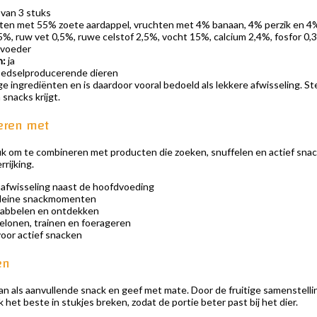
 van 3 stuks
en met 55% zoete aardappel, vruchten met 4% banaan, 4% perzik en 4% p
5%, ruw vet 0,5%, ruwe celstof 2,5%, vocht 15%, calcium 2,4%, fosfor 
rvoeder
n:
ja
edselproducerende dieren
ge ingrediënten en is daardoor vooral bedoeld als lekkere afwisseling. S
 snacks krijgt.
eren met
leuk om te combineren met producten die zoeken, snuffelen en actief sn
rijking.
 afwisseling naast de hoofdvoeding
kleine snackmomenten
abbelen en ontdekken
elonen, trainen en foerageren
oor actief snacken
en
an als aanvullende snack en geef met mate. Door de fruitige samenstellin
 het beste in stukjes breken, zodat de portie beter past bij het dier.