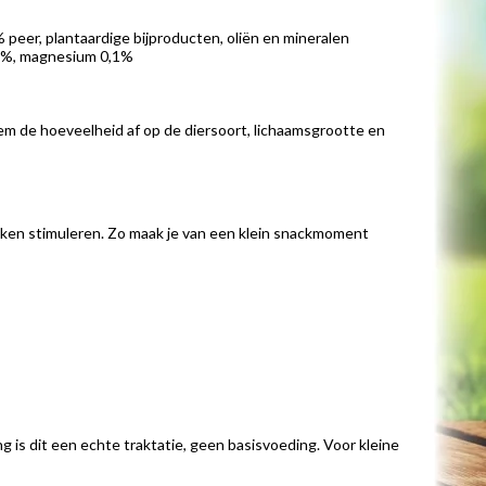
eer, plantaardige bijproducten, oliën en mineralen
0,3%, magnesium 0,1%
tem de hoeveelheid af op de diersoort, lichaamsgrootte en
acken stimuleren. Zo maak je van een klein snackmoment
g is dit een echte traktatie, geen basisvoeding. Voor kleine