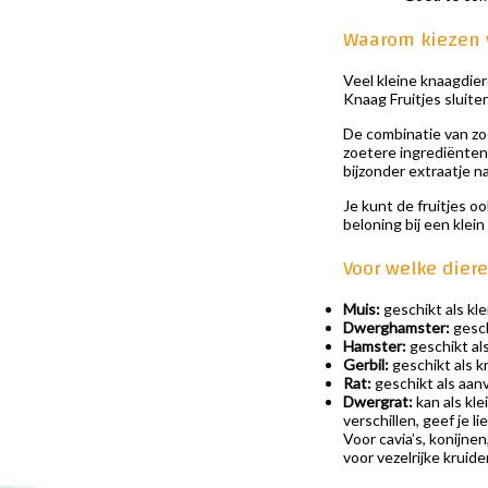
Waarom kiezen v
Veel kleine knaagdier
Knaag Fruitjes sluite
De combinatie van zoe
zoetere ingrediënten 
bijzonder extraatje n
Je kunt de fruitjes o
beloning bij een kle
Voor welke diere
Muis:
geschikt als kle
Dwerghamster:
gesch
Hamster:
geschikt al
Gerbil:
geschikt als 
Rat:
geschikt als aanv
Dwergrat:
kan als kl
verschillen, geef je l
Voor cavia’s, konijne
voor vezelrijke kruid