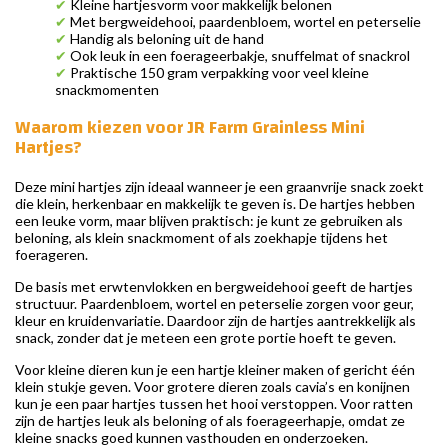
✔
Kleine hartjesvorm voor makkelijk belonen
✔
Met bergweidehooi, paardenbloem, wortel en peterselie
✔
Handig als beloning uit de hand
✔
Ook leuk in een foerageerbakje, snuffelmat of snackrol
✔
Praktische 150 gram verpakking voor veel kleine
snackmomenten
Waarom kiezen voor JR Farm Grainless Mini
Hartjes?
Deze mini hartjes zijn ideaal wanneer je een graanvrije snack zoekt
die klein, herkenbaar en makkelijk te geven is. De hartjes hebben
een leuke vorm, maar blijven praktisch: je kunt ze gebruiken als
beloning, als klein snackmoment of als zoekhapje tijdens het
foerageren.
De basis met erwtenvlokken en bergweidehooi geeft de hartjes
structuur. Paardenbloem, wortel en peterselie zorgen voor geur,
kleur en kruidenvariatie. Daardoor zijn de hartjes aantrekkelijk als
snack, zonder dat je meteen een grote portie hoeft te geven.
Voor kleine dieren kun je een hartje kleiner maken of gericht één
klein stukje geven. Voor grotere dieren zoals cavia’s en konijnen
kun je een paar hartjes tussen het hooi verstoppen. Voor ratten
zijn de hartjes leuk als beloning of als foerageerhapje, omdat ze
kleine snacks goed kunnen vasthouden en onderzoeken.