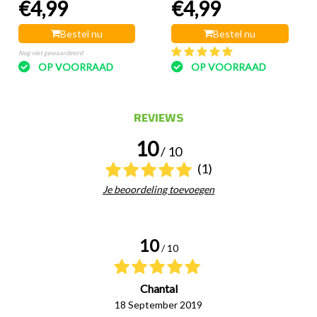
€4,99
€4,99
Sticks
Sticks
Bestel nu
Bestel nu
Nog niet gewaardeerd
OP VOORRAAD
OP VOORRAAD
REVIEWS
10
/ 10
(1)
Je beoordeling toevoegen
10
/ 10
Chantal
18 September 2019