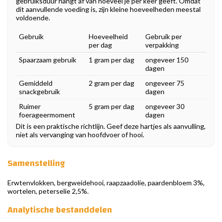
gebruiksduur hangt af van hoeveel je per keer geeft. Omdat
dit aanvullende voeding is, zijn kleine hoeveelheden meestal
voldoende.
Gebruik
Hoeveelheid
Gebruik per
per dag
verpakking
Spaarzaam gebruik
1 gram per dag
ongeveer 150
dagen
Gemiddeld
2 gram per dag
ongeveer 75
snackgebruik
dagen
Ruimer
5 gram per dag
ongeveer 30
foerageermoment
dagen
Dit is een praktische richtlijn. Geef deze hartjes als aanvulling,
niet als vervanging van hoofdvoer of hooi.
Samenstelling
Erwtenvlokken, bergweidehooi, raapzaadolie, paardenbloem 3%,
wortelen, peterselie 2,5%.
Analytische bestanddelen