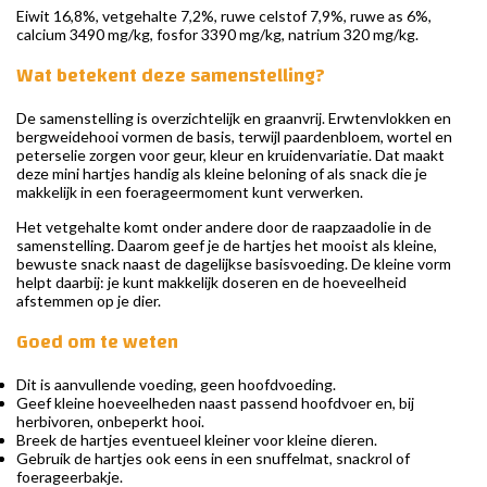
Eiwit 16,8%, vetgehalte 7,2%, ruwe celstof 7,9%, ruwe as 6%,
calcium 3490 mg/kg, fosfor 3390 mg/kg, natrium 320 mg/kg.
Wat betekent deze samenstelling?
De samenstelling is overzichtelijk en graanvrij. Erwtenvlokken en
bergweidehooi vormen de basis, terwijl paardenbloem, wortel en
peterselie zorgen voor geur, kleur en kruidenvariatie. Dat maakt
deze mini hartjes handig als kleine beloning of als snack die je
makkelijk in een foerageermoment kunt verwerken.
Het vetgehalte komt onder andere door de raapzaadolie in de
samenstelling. Daarom geef je de hartjes het mooist als kleine,
bewuste snack naast de dagelijkse basisvoeding. De kleine vorm
helpt daarbij: je kunt makkelijk doseren en de hoeveelheid
afstemmen op je dier.
Goed om te weten
Dit is aanvullende voeding, geen hoofdvoeding.
Geef kleine hoeveelheden naast passend hoofdvoer en, bij
herbivoren, onbeperkt hooi.
Breek de hartjes eventueel kleiner voor kleine dieren.
Gebruik de hartjes ook eens in een snuffelmat, snackrol of
foerageerbakje.