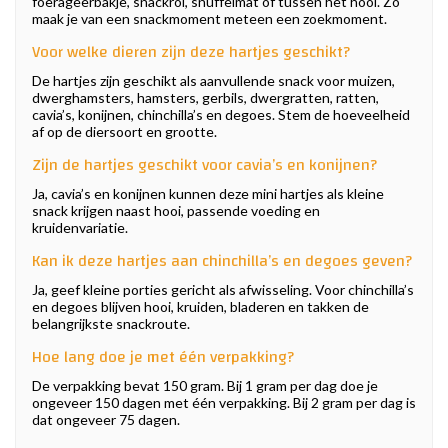
foerageerbakje, snackrol, snuffelmat of tussen het hooi. Zo
maak je van een snackmoment meteen een zoekmoment.
Voor welke dieren zijn deze hartjes geschikt?
De hartjes zijn geschikt als aanvullende snack voor muizen,
dwerghamsters, hamsters, gerbils, dwergratten, ratten,
cavia’s, konijnen, chinchilla’s en degoes. Stem de hoeveelheid
af op de diersoort en grootte.
Zijn de hartjes geschikt voor cavia’s en konijnen?
Ja, cavia’s en konijnen kunnen deze mini hartjes als kleine
snack krijgen naast hooi, passende voeding en
kruidenvariatie.
Kan ik deze hartjes aan chinchilla’s en degoes geven?
Ja, geef kleine porties gericht als afwisseling. Voor chinchilla’s
en degoes blijven hooi, kruiden, bladeren en takken de
belangrijkste snackroute.
Hoe lang doe je met één verpakking?
De verpakking bevat 150 gram. Bij 1 gram per dag doe je
ongeveer 150 dagen met één verpakking. Bij 2 gram per dag is
dat ongeveer 75 dagen.