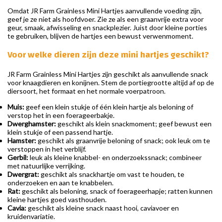
Omdat JR Farm Grainless Mini Hartjes aanvullende voeding zijn,
geef je ze niet als hoofdvoer. Zie ze als een graanvrije extra voor
geur, smaak, afwisseling en snackplezier. Juist door kleine porties
te gebruiken, blijven de hartjes een bewust verwenmoment.
Voor welke dieren zijn deze mini hartjes geschikt?
JR Farm Grainless Mini Hartjes zijn geschikt als aanvullende snack
voor knaagdieren en konijnen. Stem de portiegrootte altijd af op de
diersoort, het formaat en het normale voerpatroon.
Muis:
geef een klein stukje of één klein hartje als beloning of
verstop het in een foerageerbakje.
Dwerghamster:
geschikt als klein snackmoment; geef bewust een
klein stukje of een passend hartje.
Hamster:
geschikt als graanvrije beloning of snack; ook leuk om te
verstoppen in het verblijf.
Gerbil:
leuk als kleine knabbel- en onderzoekssnack; combineer
met natuurlijke verrijking.
Dwergrat:
geschikt als snackhartje om vast te houden, te
onderzoeken en aan te knabbelen.
Rat:
geschikt als beloning, snack of foerageerhapje; ratten kunnen
kleine hartjes goed vasthouden.
Cavia:
geschikt als kleine snack naast hooi, caviavoer en
kruidenvariatie.