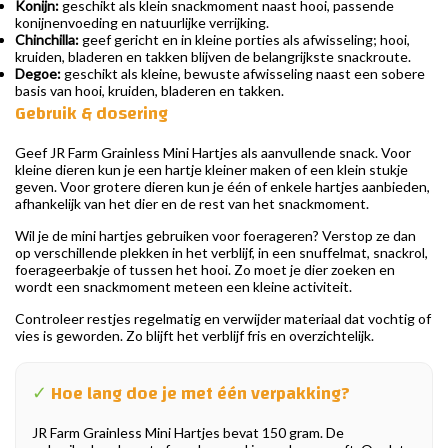
Konijn:
geschikt als klein snackmoment naast hooi, passende
konijnenvoeding en natuurlijke verrijking.
Chinchilla:
geef gericht en in kleine porties als afwisseling; hooi,
kruiden, bladeren en takken blijven de belangrijkste snackroute.
Degoe:
geschikt als kleine, bewuste afwisseling naast een sobere
basis van hooi, kruiden, bladeren en takken.
Gebruik & dosering
Geef JR Farm Grainless Mini Hartjes als aanvullende snack. Voor
kleine dieren kun je een hartje kleiner maken of een klein stukje
geven. Voor grotere dieren kun je één of enkele hartjes aanbieden,
afhankelijk van het dier en de rest van het snackmoment.
Wil je de mini hartjes gebruiken voor foerageren? Verstop ze dan
op verschillende plekken in het verblijf, in een snuffelmat, snackrol,
foerageerbakje of tussen het hooi. Zo moet je dier zoeken en
wordt een snackmoment meteen een kleine activiteit.
Controleer restjes regelmatig en verwijder materiaal dat vochtig of
vies is geworden. Zo blijft het verblijf fris en overzichtelijk.
✓
Hoe lang doe je met één verpakking?
JR Farm Grainless Mini Hartjes bevat 150 gram. De